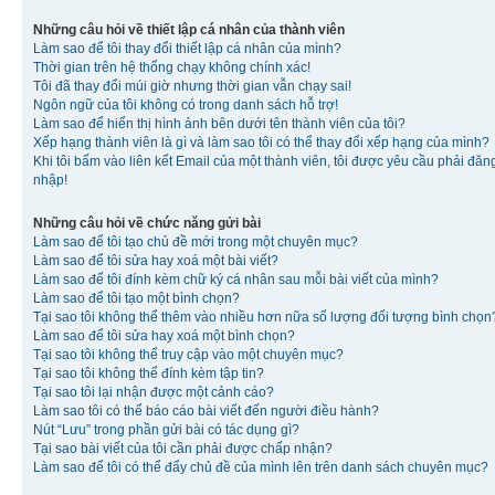
Những câu hỏi về thiết lập cá nhân của thành viên
Làm sao để tôi thay đổi thiết lập cá nhân của mình?
Thời gian trên hệ thống chạy không chính xác!
Tôi đã thay đổi múi giờ nhưng thời gian vẫn chạy sai!
Ngôn ngữ của tôi không có trong danh sách hỗ trợ!
Làm sao để hiển thị hình ảnh bên dưới tên thành viên của tôi?
Xếp hạng thành viên là gì và làm sao tôi có thể thay đổi xếp hạng của mình?
Khi tôi bấm vào liên kết Email của một thành viên, tôi được yêu cầu phải đăn
nhập!
Những câu hỏi về chức năng gửi bài
Làm sao để tôi tạo chủ đề mới trong một chuyên mục?
Làm sao để tôi sửa hay xoá một bài viết?
Làm sao để tôi đính kèm chữ ký cá nhân sau mỗi bài viết của mình?
Làm sao để tôi tạo một bình chọn?
Tại sao tôi không thể thêm vào nhiều hơn nữa số lượng đối tượng bình chọn
Làm sao để tôi sửa hay xoá một bình chọn?
Tại sao tôi không thể truy cập vào một chuyên mục?
Tại sao tôi không thể đính kèm tập tin?
Tại sao tôi lại nhận được một cảnh cáo?
Làm sao tôi có thể báo cáo bài viết đến người điều hành?
Nút “Lưu” trong phần gửi bài có tác dụng gì?
Tại sao bài viết của tôi cần phải được chấp nhận?
Làm sao để tôi có thể đẩy chủ đề của mình lên trên danh sách chuyên mục?