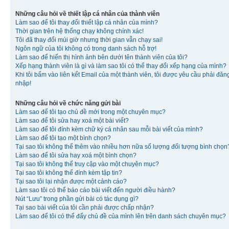
Những câu hỏi về thiết lập cá nhân của thành viên
Làm sao để tôi thay đổi thiết lập cá nhân của mình?
Thời gian trên hệ thống chạy không chính xác!
Tôi đã thay đổi múi giờ nhưng thời gian vẫn chạy sai!
Ngôn ngữ của tôi không có trong danh sách hỗ trợ!
Làm sao để hiển thị hình ảnh bên dưới tên thành viên của tôi?
Xếp hạng thành viên là gì và làm sao tôi có thể thay đổi xếp hạng của mình?
Khi tôi bấm vào liên kết Email của một thành viên, tôi được yêu cầu phải đăn
nhập!
Những câu hỏi về chức năng gửi bài
Làm sao để tôi tạo chủ đề mới trong một chuyên mục?
Làm sao để tôi sửa hay xoá một bài viết?
Làm sao để tôi đính kèm chữ ký cá nhân sau mỗi bài viết của mình?
Làm sao để tôi tạo một bình chọn?
Tại sao tôi không thể thêm vào nhiều hơn nữa số lượng đối tượng bình chọn
Làm sao để tôi sửa hay xoá một bình chọn?
Tại sao tôi không thể truy cập vào một chuyên mục?
Tại sao tôi không thể đính kèm tập tin?
Tại sao tôi lại nhận được một cảnh cáo?
Làm sao tôi có thể báo cáo bài viết đến người điều hành?
Nút “Lưu” trong phần gửi bài có tác dụng gì?
Tại sao bài viết của tôi cần phải được chấp nhận?
Làm sao để tôi có thể đẩy chủ đề của mình lên trên danh sách chuyên mục?