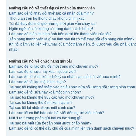
Những câu hỏi về thiết lập cá nhân của thành viên
Làm sao để tôi thay đổi thiết lập cá nhân của mình?
Thời gian trên hệ thống chạy không chính xác!
Tôi đã thay đổi múi giờ nhưng thời gian vẫn chạy sai!
Ngôn ngữ của tôi không có trong danh sách hỗ trợ!
Làm sao để hiển thị hình ảnh bên dưới tên thành viên của tôi?
Xếp hạng thành viên là gì và làm sao tôi có thể thay đổi xếp hạng của mình?
Khi tôi bấm vào liên kết Email của một thành viên, tôi được yêu cầu phải đăn
nhập!
Những câu hỏi về chức năng gửi bài
Làm sao để tôi tạo chủ đề mới trong một chuyên mục?
Làm sao để tôi sửa hay xoá một bài viết?
Làm sao để tôi đính kèm chữ ký cá nhân sau mỗi bài viết của mình?
Làm sao để tôi tạo một bình chọn?
Tại sao tôi không thể thêm vào nhiều hơn nữa số lượng đối tượng bình chọn
Làm sao để tôi sửa hay xoá một bình chọn?
Tại sao tôi không thể truy cập vào một chuyên mục?
Tại sao tôi không thể đính kèm tập tin?
Tại sao tôi lại nhận được một cảnh cáo?
Làm sao tôi có thể báo cáo bài viết đến người điều hành?
Nút “Lưu” trong phần gửi bài có tác dụng gì?
Tại sao bài viết của tôi cần phải được chấp nhận?
Làm sao để tôi có thể đẩy chủ đề của mình lên trên danh sách chuyên mục?