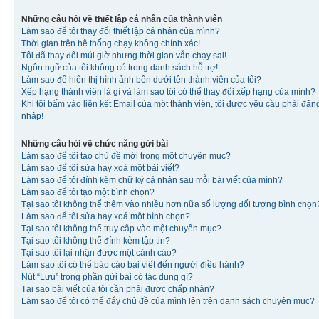
Những câu hỏi về thiết lập cá nhân của thành viên
Làm sao để tôi thay đổi thiết lập cá nhân của mình?
Thời gian trên hệ thống chạy không chính xác!
Tôi đã thay đổi múi giờ nhưng thời gian vẫn chạy sai!
Ngôn ngữ của tôi không có trong danh sách hỗ trợ!
Làm sao để hiển thị hình ảnh bên dưới tên thành viên của tôi?
Xếp hạng thành viên là gì và làm sao tôi có thể thay đổi xếp hạng của mình?
Khi tôi bấm vào liên kết Email của một thành viên, tôi được yêu cầu phải đăn
nhập!
Những câu hỏi về chức năng gửi bài
Làm sao để tôi tạo chủ đề mới trong một chuyên mục?
Làm sao để tôi sửa hay xoá một bài viết?
Làm sao để tôi đính kèm chữ ký cá nhân sau mỗi bài viết của mình?
Làm sao để tôi tạo một bình chọn?
Tại sao tôi không thể thêm vào nhiều hơn nữa số lượng đối tượng bình chọn
Làm sao để tôi sửa hay xoá một bình chọn?
Tại sao tôi không thể truy cập vào một chuyên mục?
Tại sao tôi không thể đính kèm tập tin?
Tại sao tôi lại nhận được một cảnh cáo?
Làm sao tôi có thể báo cáo bài viết đến người điều hành?
Nút “Lưu” trong phần gửi bài có tác dụng gì?
Tại sao bài viết của tôi cần phải được chấp nhận?
Làm sao để tôi có thể đẩy chủ đề của mình lên trên danh sách chuyên mục?