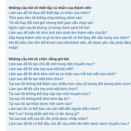
Những câu hỏi về thiết lập cá nhân của thành viên
Làm sao để tôi thay đổi thiết lập cá nhân của mình?
Thời gian trên hệ thống chạy không chính xác!
Tôi đã thay đổi múi giờ nhưng thời gian vẫn chạy sai!
Ngôn ngữ của tôi không có trong danh sách hỗ trợ!
Làm sao để hiển thị hình ảnh bên dưới tên thành viên của tôi?
Xếp hạng thành viên là gì và làm sao tôi có thể thay đổi xếp hạng của mình?
Khi tôi bấm vào liên kết Email của một thành viên, tôi được yêu cầu phải đăn
nhập!
Những câu hỏi về chức năng gửi bài
Làm sao để tôi tạo chủ đề mới trong một chuyên mục?
Làm sao để tôi sửa hay xoá một bài viết?
Làm sao để tôi đính kèm chữ ký cá nhân sau mỗi bài viết của mình?
Làm sao để tôi tạo một bình chọn?
Tại sao tôi không thể thêm vào nhiều hơn nữa số lượng đối tượng bình chọn
Làm sao để tôi sửa hay xoá một bình chọn?
Tại sao tôi không thể truy cập vào một chuyên mục?
Tại sao tôi không thể đính kèm tập tin?
Tại sao tôi lại nhận được một cảnh cáo?
Làm sao tôi có thể báo cáo bài viết đến người điều hành?
Nút “Lưu” trong phần gửi bài có tác dụng gì?
Tại sao bài viết của tôi cần phải được chấp nhận?
Làm sao để tôi có thể đẩy chủ đề của mình lên trên danh sách chuyên mục?