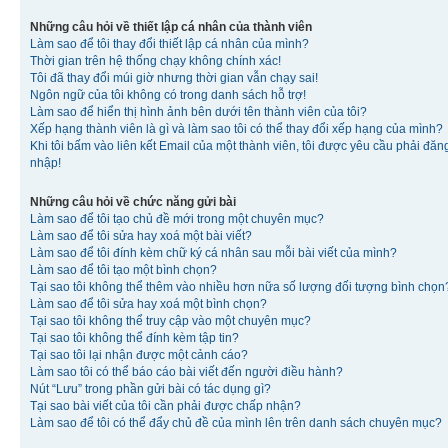
Những câu hỏi về thiết lập cá nhân của thành viên
Làm sao để tôi thay đổi thiết lập cá nhân của mình?
Thời gian trên hệ thống chạy không chính xác!
Tôi đã thay đổi múi giờ nhưng thời gian vẫn chạy sai!
Ngôn ngữ của tôi không có trong danh sách hỗ trợ!
Làm sao để hiển thị hình ảnh bên dưới tên thành viên của tôi?
Xếp hạng thành viên là gì và làm sao tôi có thể thay đổi xếp hạng của mình?
Khi tôi bấm vào liên kết Email của một thành viên, tôi được yêu cầu phải đăn
nhập!
Những câu hỏi về chức năng gửi bài
Làm sao để tôi tạo chủ đề mới trong một chuyên mục?
Làm sao để tôi sửa hay xoá một bài viết?
Làm sao để tôi đính kèm chữ ký cá nhân sau mỗi bài viết của mình?
Làm sao để tôi tạo một bình chọn?
Tại sao tôi không thể thêm vào nhiều hơn nữa số lượng đối tượng bình chọn
Làm sao để tôi sửa hay xoá một bình chọn?
Tại sao tôi không thể truy cập vào một chuyên mục?
Tại sao tôi không thể đính kèm tập tin?
Tại sao tôi lại nhận được một cảnh cáo?
Làm sao tôi có thể báo cáo bài viết đến người điều hành?
Nút “Lưu” trong phần gửi bài có tác dụng gì?
Tại sao bài viết của tôi cần phải được chấp nhận?
Làm sao để tôi có thể đẩy chủ đề của mình lên trên danh sách chuyên mục?