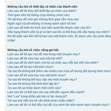
Những câu hỏi về thiết lập cá nhân của thành viên
Làm sao để tôi thay đổi thiết lập cá nhân của mình?
Thời gian trên hệ thống chạy không chính xác!
Tôi đã thay đổi múi giờ nhưng thời gian vẫn chạy sai!
Ngôn ngữ của tôi không có trong danh sách hỗ trợ!
Làm sao để hiển thị hình ảnh bên dưới tên thành viên của tôi?
Xếp hạng thành viên là gì và làm sao tôi có thể thay đổi xếp hạng của mình?
Khi tôi bấm vào liên kết Email của một thành viên, tôi được yêu cầu phải đăn
nhập!
Những câu hỏi về chức năng gửi bài
Làm sao để tôi tạo chủ đề mới trong một chuyên mục?
Làm sao để tôi sửa hay xoá một bài viết?
Làm sao để tôi đính kèm chữ ký cá nhân sau mỗi bài viết của mình?
Làm sao để tôi tạo một bình chọn?
Tại sao tôi không thể thêm vào nhiều hơn nữa số lượng đối tượng bình chọn
Làm sao để tôi sửa hay xoá một bình chọn?
Tại sao tôi không thể truy cập vào một chuyên mục?
Tại sao tôi không thể đính kèm tập tin?
Tại sao tôi lại nhận được một cảnh cáo?
Làm sao tôi có thể báo cáo bài viết đến người điều hành?
Nút “Lưu” trong phần gửi bài có tác dụng gì?
Tại sao bài viết của tôi cần phải được chấp nhận?
Làm sao để tôi có thể đẩy chủ đề của mình lên trên danh sách chuyên mục?