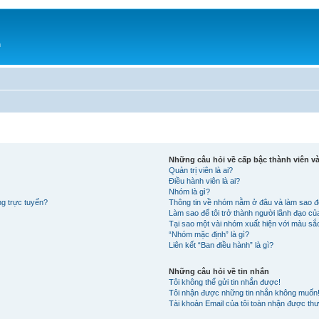
h
Những câu hỏi về cấp bậc thành viên 
Quản trị viên là ai?
Điều hành viên là ai?
Nhóm là gì?
ng trực tuyến?
Thông tin về nhóm nằm ở đâu và làm sao đ
Làm sao để tôi trở thành người lãnh đạo c
Tại sao một vài nhóm xuất hiện với màu s
“Nhóm mặc định” là gì?
Liên kết “Ban điều hành” là gì?
Những câu hỏi về tin nhắn
Tôi không thể gửi tin nhắn được!
Tôi nhận được những tin nhắn không muốn
Tài khoản Email của tôi toàn nhận được thư 