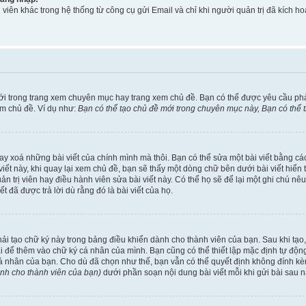
viên khác trong hệ thống từ công cụ gửi Email và chỉ khi người quản trị đã kích
ới trong trang xem chuyên mục hay trang xem chủ đề. Bạn có thể được yêu cầu ph
em chủ đề. Ví dụ như:
Bạn có thể tạo chủ đề mới trong chuyên mục này, Bạn có thể
ay xoá những bài viết của chính mình mà thôi. Bạn có thể sửa một bài viết bằng các
ài viết này, khi quay lại xem chủ đề, bạn sẽ thấy một dòng chữ bên dưới bài viết hi
uản trị viên hay điều hành viên sửa bài viết này. Có thể họ sẽ để lại một ghi chú n
đã được trả lời dù rằng đó là bài viết của họ.
phải tạo chữ ký này trong bảng điều khiển dành cho thành viên của bạn. Sau khi tạ
ài để thêm vào chữ ký cá nhân của mình. Bạn cũng có thể thiết lập mặc định tự độ
cá nhân của bạn. Cho dù đã chọn như thế, bạn vẫn có thể quyết định không đính kèm
ành cho thành viên của bạn)
dưới phần soạn nội dung bài viết mỗi khi gửi bài sau n