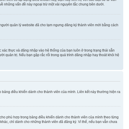
 về những vấn đề này ngoại trừ một vài nguyên tắc chung bên dưới.
 người quản lý website đã cho tạm ngưng đăng ký thành viên mới bằng cách
ệc xác thực và đăng nhập vào hệ thống của bạn luôn ở trong trạng thái sẵn
ời quản trị. Nếu bạn gặp rắc rối trong quá trình đăng nhập hay thoát khỏi hệ
ào bảng điều khiển dành cho thành viên của mình. Liên kết này thường hiện ra
iờ cho phù hợp trong bảng điều khiển dành cho thành viên của mình theo từng
n khác, chỉ dành cho những thành viên đã đăng ký. Vì thế, nếu bạn vẫn chưa