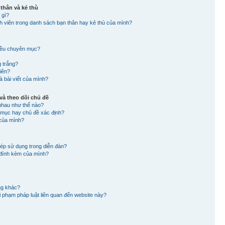
 thân và kẻ thù
 gì?
nh viên trong danh sách bạn thân hay kẻ thù của mình?
hiều chuyên mục?
g trắng?
viên?
à bài viết của mình?
à theo dõi chủ đề
nhau như thế nào?
n mục hay chủ đề xác định?
 của mình?
hép sử dụng trong diễn đàn?
in đính kèm của mình?
ng khác?
 vi phạm pháp luật liên quan đến website này?