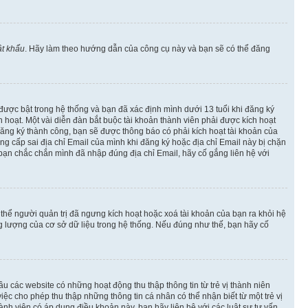
t khẩu
. Hãy làm theo hướng dẫn của công cụ này và bạn sẽ có thể đăng
 được bật trong hệ thống và bạn đã xác định mình dưới 13 tuổi khi đăng ký
hoạt. Một vài diễn đàn bắt buộc tài khoản thành viên phải được kích hoạt
đăng ký thành công, bạn sẽ được thông báo có phải kích hoạt tài khoản của
 cấp sai địa chỉ Email của mình khi đăng ký hoặc địa chỉ Email này bị chặn
 bạn chắc chắn mình đã nhập đúng địa chỉ Email, hãy cố gắng liên hệ với
ó thể người quản trị đã ngưng kích hoạt hoặc xoá tài khoản của bạn ra khỏi hệ
ng lượng của cơ sở dữ liệu trong hệ thống. Nếu đúng như thế, bạn hãy cố
u các website có những hoạt động thu thập thông tin từ trẻ vị thành niên
c cho phép thu thập những thông tin cá nhân có thể nhận biết từ một trẻ vị
h viên có áp dụng điều khoản này, bạn hãy liên hệ với các luật sư tư vấn