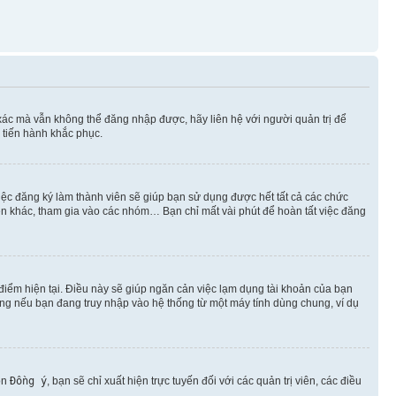
xác mà vẫn không thể đăng nhập được, hãy liên hệ với người quản trị để
 tiến hành khắc phục.
việc đăng ký làm thành viên sẽ giúp bạn sử dụng được hết tất cả các chức
ên khác, tham gia vào các nhóm… Bạn chỉ mất vài phút để hoàn tất việc đăng
iểm hiện tại. Điều này sẽ giúp ngăn cản việc lạm dụng tài khoản của bạn
ụng nếu bạn đang truy nhập vào hệ thống từ một máy tính dùng chung, ví dụ
ọn
Đồng ý
, bạn sẽ chỉ xuất hiện trực tuyến đối với các quản trị viên, các điều