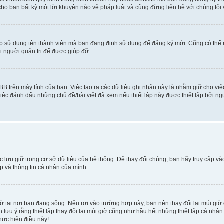
cho bạn bất kỳ một lời khuyên nào về pháp luật và cũng đừng liên hệ với chúng tôi
ép sử dụng tên thành viên mà bạn đang định sử dụng để đăng ký mới. Cũng có thể
i người quản trị để được giúp đỡ.
BB trên máy tính của bạn. Việc tạo ra các dữ liệu ghi nhận này là nhằm giữ cho vi
ệc đánh dấu những chủ đề/bài viết đã xem nếu thiết lập này được thiết lập bởi ngư
c lưu giữ trong cơ sở dữ liệu của hệ thống. Để thay đổi chúng, bạn hãy truy cập v
ập và thông tin cá nhân của mình.
 giờ tại nơi bạn đang sống. Nếu rơi vào trường hợp này, bạn nên thay đổi lại múi g
lưu ý rằng thiết lập thay đổi lại múi giờ cũng như hầu hết những thiết lập cá nhâ
thực hiện điều này!