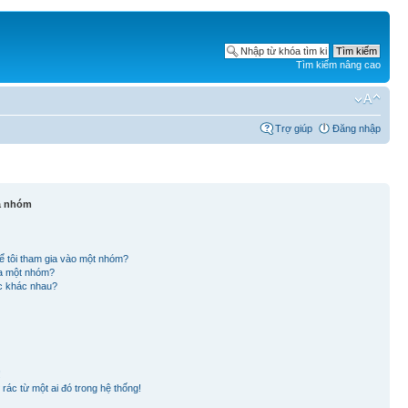
Tìm kiếm nâng cao
Trợ giúp
Đăng nhập
và nhóm
ể tôi tham gia vào một nhóm?
ủa một nhóm?
ắc khác nhau?
!
rác từ một ai đó trong hệ thống!