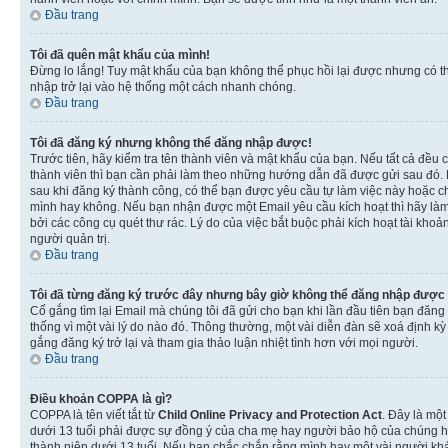
Đầu trang
Tôi đã quên mật khẩu của mình!
Đừng lo lắng! Tuy mật khẩu của bạn không thể phục hồi lại được nhưng có th
nhập trở lại vào hệ thống một cách nhanh chóng.
Đầu trang
Tôi đã đăng ký nhưng không thể đăng nhập được!
Trước tiên, hãy kiểm tra tên thành viên và mật khẩu của bạn. Nếu tất cả đều
thành viên thì bạn cần phải làm theo những hướng dẫn đã được gửi sau đó. N
sau khi đăng ký thành công, có thể bạn được yêu cầu tự làm việc này hoặc ch
mình hay không. Nếu bạn nhận được một Email yêu cầu kích hoạt thì hãy làm
bởi các công cụ quét thư rác. Lý do của việc bắt buộc phải kích hoạt tài k
người quản trị.
Đầu trang
Tôi đã từng đăng ký trước đây nhưng bây giờ không thể đăng nhập được
Cố gắng tìm lại Email mà chúng tôi đã gửi cho bạn khi lần đầu tiên bạn đăng 
thống vì một vài lý do nào đó. Thông thường, một vài diễn đàn sẽ xoá định k
gắng đăng ký trở lại và tham gia thảo luận nhiệt tình hơn với mọi người.
Đầu trang
Điều khoản COPPA là gì?
COPPA là tên viết tắt từ
Child Online Privacy and Protection Act
. Đây là một
dưới 13 tuổi phải được sự đồng ý của cha mẹ hay người bảo hộ của chúng hoặ
thành niên dưới 13 tuổi. Nếu bạn chắc chắn rằng mình hay một vài người khá