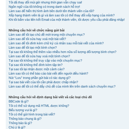
Tôi đã thay đổi múi giờ nhưng thời gian vẫn chạy sai!
Ngôn ngữ của tôi không có trong danh sách hỗ trợ!
Làm sao để hiển thị hình ảnh bên dưới tên thành viên của tôi?
Xếp hạng thành viên là gì và làm sao tôi có thể thay đổi xếp hạng của mình?
Khi tôi bấm vào liên kết Email của một thành viên, tôi được yêu cầu phải đăng nhập!
Những câu hỏi về chức năng gửi bài
Làm sao để tôi tạo chủ đề mới trong một chuyên mục?
Làm sao để tôi sửa hay xoá một bài viết?
Làm sao để tôi đính kèm chữ ký cá nhân sau mỗi bài viết của mình?
Làm sao để tôi tạo một bình chọn?
Tại sao tôi không thể thêm vào nhiều hơn nữa số lượng đối tượng bình chọn?
Làm sao để tôi sửa hay xoá một bình chọn?
Tại sao tôi không thể truy cập vào một chuyên mục?
Tại sao tôi không thể đính kèm tập tin?
Tại sao tôi lại nhận được một cảnh cáo?
Làm sao tôi có thể báo cáo bài viết đến người điều hành?
Nút “Lưu” trong phần gửi bài có tác dụng gì?
Tại sao bài viết của tôi cần phải được chấp nhận?
Làm sao để tôi có thể đẩy chủ đề của mình lên trên danh sách chuyên mục?
Những câu hỏi về định dạng bài viết và các loại chủ đề
BBCode là gì?
Tôi có thể sử dụng mã HTML được không?
Biểu tượng vui là gì?
Tôi có thể gửi hình trong bài viết?
Thông báo chung là gì?
Thông báo là gì?
Chú ý là gì?