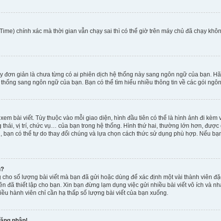
ime) chính xác mà thời gian vẫn chạy sai thì có thể giờ trên máy chủ đã chạy khôn
y đơn giản là chưa từng có ai phiên dịch hệ thống này sang ngôn ngữ của bạn. Hã
 thống sang ngôn ngữ của bạn. Bạn có thể tìm hiểu nhiều thông tin về các gói ngôn
xem bài viết. Tùy thuộc vào mỗi giao diện, hình đầu tiên có thể là hình ảnh đi kè
g thái, vị trí, chức vụ… của bạn trong hệ thống. Hình thứ hai, thường lớn hơn, được
, bạn có thể tự do thay đổi chúng và lựa chọn cách thức sử dụng phù hợp. Nếu bạn 
h?
 cho số lượng bài viết mà bạn đã gửi hoặc dùng để xác định một vài thành viên đặc
viên đã thiết lập cho bạn. Xin bạn đừng lạm dụng việc gửi nhiều bài viết vô ích v
iều hành viên chỉ cần hạ thấp số lượng bài viết của bạn xuống.
đăng nhập!