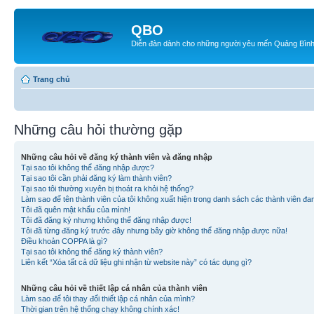
QBO
Diễn đàn dành cho những người yêu mến Quảng Bìn
Trang chủ
Những câu hỏi thường gặp
Những câu hỏi về đăng ký thành viên và đăng nhập
Tại sao tôi không thể đăng nhập được?
Tại sao tôi cần phải đăng ký làm thành viên?
Tại sao tôi thường xuyên bị thoát ra khỏi hệ thống?
Làm sao để tên thành viên của tôi không xuất hiện trong danh sách các thành viên đa
Tôi đã quên mật khẩu của mình!
Tôi đã đăng ký nhưng không thể đăng nhập được!
Tôi đã từng đăng ký trước đây nhưng bây giờ không thể đăng nhập được nữa!
Điều khoản COPPA là gì?
Tại sao tôi không thể đăng ký thành viên?
Liên kết “Xóa tất cả dữ liệu ghi nhận từ website này” có tác dụng gì?
Những câu hỏi về thiết lập cá nhân của thành viên
Làm sao để tôi thay đổi thiết lập cá nhân của mình?
Thời gian trên hệ thống chạy không chính xác!