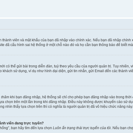
ên thành viên và mật khẩu của bạn đã nhập vào chính xác. Nếu bạn đã nhập chính 
te đã cấu hình sai hệ thống ở một chỗ nào đó và họ cần bạn thông báo để biết mà
i có thể gửi bài trong diễn đàn, tuỳ theo yêu cầu của người quản trị. Tuy nhiên, 
khách sử dụng, ví dụ như hình đại diện, gửi tin nhắn, gửi Email đến các thành vi
é thăm
khi bạn đăng nhập, hệ thống sẽ chỉ cho phép bạn đăng nhập vào trong thời đ
 lựa chọn trên một lần trong khi đăng nhập. Điều này không được khuyến cáo sử d
ông nhìn thấy lựa chọn trên thì có nghĩa là người quản trị đã vô hiệu chức năng này.
hành viên đang trực tuyến?
thống”, bạn hãy tìm đến lựa chọn
Luôn ẩn trạng thái trực tuyến của tôi
. Nếu bạn ch