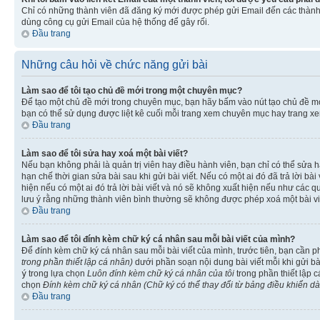
Chỉ có những thành viên đã đăng ký mới được phép gửi Email đến các thành 
dùng công cụ gửi Email của hệ thống để gây rối.
Đầu trang
Những câu hỏi về chức năng gửi bài
Làm sao để tôi tạo chủ đề mới trong một chuyên mục?
Để tạo một chủ đề mới trong chuyên mục, bạn hãy bấm vào nút tạo chủ đề m
bạn có thể sử dụng được liệt kê cuối mỗi trang xem chuyên mục hay trang x
Đầu trang
Làm sao để tôi sửa hay xoá một bài viết?
Nếu bạn không phải là quản trị viên hay điều hành viên, bạn chỉ có thể sửa h
hạn chế thời gian sửa bài sau khi gửi bài viết. Nếu có một ai đó đã trả lời b
hiện nếu có một ai đó trả lời bài viết và nó sẽ không xuất hiện nếu như các q
lưu ý rằng những thành viên bình thường sẽ không được phép xoá một bài viết 
Đầu trang
Làm sao để tôi đính kèm chữ ký cá nhân sau mỗi bài viết của mình?
Để đính kèm chữ ký cá nhân sau mỗi bài viết của mình, trước tiên, bạn cần 
trong phần thiết lập cá nhân)
dưới phần soạn nội dung bài viết mỗi khi gửi b
ý
trong lựa chọn
Luôn đính kèm chữ ký cá nhân của tôi
trong phần thiết lập 
chọn
Đính kèm chữ ký cá nhân (Chữ ký có thể thay đổi từ bảng điều khiển d
Đầu trang