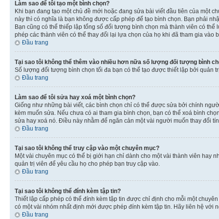
Làm sao để tôi tạo một bình chọn?
Khi bạn đang tạo một chủ đề mới hoặc đang sửa bài viết đầu tiên của một c
này thì có nghĩa là bạn không được cấp phép để tạo bình chọn. Bạn phải nhập
Bạn cũng có thể thiếp lập tổng số đối tượng bình chọn mà thành viên có thể 
phép các thành viên có thể thay đổi lại lựa chọn của họ khi đã tham gia vào b
Đầu trang
Tại sao tôi không thể thêm vào nhiều hơn nữa số lượng đối tượng bình c
Số lượng đối tượng bình chọn tối đa bạn có thể tạo được thiết lập bởi quản t
Đầu trang
Làm sao để tôi sửa hay xoá một bình chọn?
Giống như những bài viết, các bình chọn chỉ có thể được sửa bởi chính người 
kèm muốn sửa. Nếu chưa có ai tham gia bình chọn, bạn có thể xoá bình chọn n
sửa hay xoá nó. Điều này nhằm để ngăn cản một vài người muốn thay đổi tí
Đầu trang
Tại sao tôi không thể truy cập vào một chuyên mục?
Một vài chuyên mục có thể bị giới hạn chỉ dành cho một vài thành viên hay nh
quản trị viên để yêu cầu họ cho phép bạn truy cập vào.
Đầu trang
Tại sao tôi không thể đính kèm tập tin?
Thiết lập cấp phép có thể đính kèm tập tin được chỉ định cho mỗi một chuyê
có một vài nhóm nhất định mới được phép đính kèm tập tin. Hãy liên hệ với n
Đầu trang