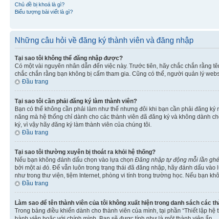
Chủ đề bị khoá là gì?
Biểu tượng bài viết là gì?
Những câu hỏi về đăng ký thành viên và đăng nhập
Tại sao tôi không thể đăng nhập được?
Có một vài nguyên nhân dẫn đến việc này. Trước tiên, hãy chắc chắn rằng t
chắc chắn rằng bạn không bị cấm tham gia. Cũng có thể, người quản lý websi
Đầu trang
Tại sao tôi cần phải đăng ký làm thành viên?
Bạn có thể không cần phải làm như thế nhưng đôi khi bạn cần phải đăng ký mớ
năng mà hệ thống chỉ dành cho các thành viên đã đăng ký và không dành cho 
ký, vì vậy hãy đăng ký làm thành viên của chúng tôi.
Đầu trang
Tại sao tôi thường xuyên bị thoát ra khỏi hệ thống?
Nếu bạn không đánh dấu chọn vào lựa chọn
Đăng nhập tự động mỗi lần gh
bởi một ai đó. Để vẫn luôn trong trạng thái đã đăng nhập, hãy đánh dấu vào
như trong thư viện, tiệm Internet, phòng vi tính trong trường học. Nếu bạn kh
Đầu trang
Làm sao để tên thành viên của tôi không xuất hiện trong danh sách các t
Trong bảng điều khiển dành cho thành viên của mình, tại phần “Thiết lập hệ 
hành viên hoặc với chính mình. Bạn sẽ được tính như là một thành viên ẩn.