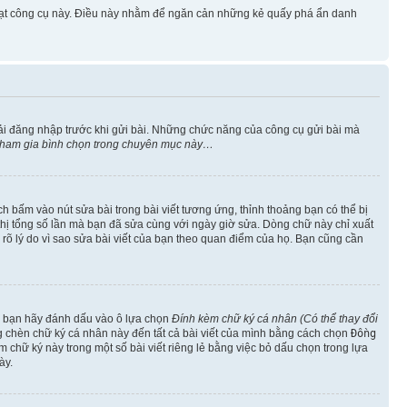
 hoạt công cụ này. Điều này nhằm để ngăn cản những kẻ quấy phá ẩn danh
ải đăng nhập trước khi gửi bài. Những chức năng của công cụ gửi bài mà
 tham gia bình chọn trong chuyên mục này…
h bấm vào nút sửa bài trong bài viết tương ứng, thỉnh thoảng bạn có thể bị
ển thị tổng số lần mà bạn đã sửa cùng với ngày giờ sửa. Dòng chữ này chỉ xuất
êu rõ lý do vì sao sửa bài viết của bạn theo quan điểm của họ. Bạn cũng cần
o, bạn hãy đánh dấu vào ô lựa chọn
Đính kèm chữ ký cá nhân (Có thể thay đổi
ng chèn chữ ký cá nhân này đến tất cả bài viết của mình bằng cách chọn
Đồng
 chữ ký này trong một số bài viết riêng lẻ bằng việc bỏ dấu chọn trong lựa
ày.