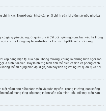
g chính xác. Người quản trị sẽ cần phải chỉnh sửa lại điều này nếu như bạn
y cố gắng yêu cầu người quản trị cài đặt gói ngôn ngữ của bạn vào hệ thống
 ngữ cho hệ thống này tại website của tổ chức phpBB có ở cuối trang.
m với xếp hạng hiện tại của bạn. Thông thường, chúng là những hình ngôi sao
 gọi là hình đại diện. Đây là những hình ảnh thể hiện cá tính và phong cách
không thể sử dụng hình đại diện, bạn hãy liên hệ với người quản trị và hỏi
 biệt, ví dụ như điều hành viên và quản trị viên. Thông thường, bạn không
à nhảm nhí để mong tăng xếp hạng thành viên của mình. Hầu hết mọi diễn đàn