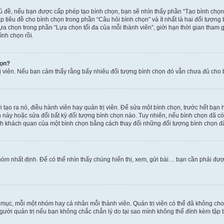
hủ đề, nếu bạn được cấp phép tạo bình chọn, bạn sẽ nhìn thấy phần “Tạo bình chọn
 tiêu đề cho bình chọn trong phần “Câu hỏi bình chọn” và ít nhất là hai đối tượng
lựa chọn trong phần “Lựa chọn tối đa của mỗi thành viên”, giới hạn thời gian tham
ình chọn rồi.
họn?
rị viên. Nếu bạn cảm thấy rằng bấy nhiêu đối tượng bình chọn đó vẫn chưa đủ cho bì
tạo ra nó, điều hành viên hay quản trị viên. Để sửa một bình chọn, trước hết bạn 
ày hoặc sửa đổi bất kỳ đối tượng bình chọn nào. Tuy nhiên, nếu bình chọn đã có n
nh khách quan của một bình chọn bằng cách thay đổi những đối tượng bình chọn đ
óm nhất định. Để có thể nhìn thấy chúng hiển thị, xem, gửi bài… bạn cần phải được 
n mục, mỗi một nhóm hay cá nhân mỗi thành viên. Quản trị viên có thể đã không ch
gười quản trị nếu bạn không chắc chắn lý do tại sao mình không thể đính kèm tập t