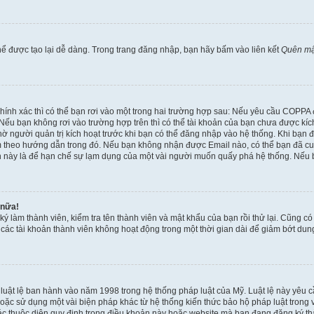
ể được tạo lại dễ dàng. Trong trang đăng nhập, bạn hãy bấm vào liên kết
Quên mậ
 chính xác thì có thể bạn rơi vào một trong hai trường hợp sau: Nếu yêu cầu COPPA
ếu bạn không rơi vào trường hợp trên thì có thể tài khoản của bạn chưa được kích 
ờ người quản trị kích hoạt trước khi bạn có thể đăng nhập vào hệ thống. Khi bạn 
 theo hướng dẫn trong đó. Nếu bạn không nhận được Email nào, có thể bạn đã cung
hoản này là để hạn chế sự lạm dụng của một vài người muốn quấy phá hệ thống. Nếu
 nữa!
ký làm thành viên, kiểm tra tên thành viên và mật khẩu của bạn rồi thử lại. Cũng c
ỳ các tài khoản thành viên không hoạt động trong một thời gian dài để giảm bớt du
 luật lệ ban hành vào năm 1998 trong hệ thống pháp luật của Mỹ. Luật lệ này yêu cầ
c sử dụng một vài biện pháp khác từ hệ thống kiến thức bảo hộ pháp luật trong việ
c thuộc diện quy định trong điều khoản này hoặc website mà bạn đang đăng ký thàn