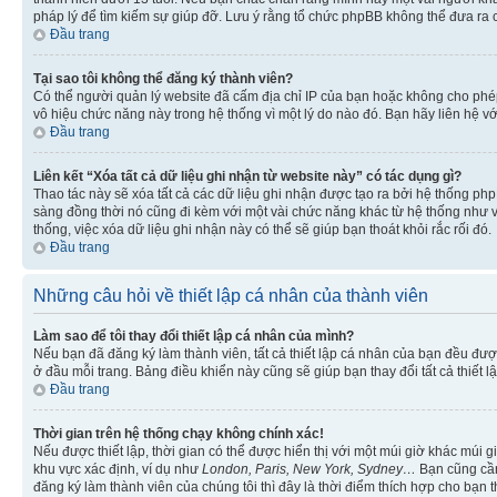
pháp lý để tìm kiếm sự giúp đỡ. Lưu ý rằng tổ chức phpBB không thể đưa ra 
Đầu trang
Tại sao tôi không thể đăng ký thành viên?
Có thể người quản lý website đã cấm địa chỉ IP của bạn hoặc không cho ph
vô hiệu chức năng này trong hệ thống vì một lý do nào đó. Bạn hãy liên hệ vớ
Đầu trang
Liên kết “Xóa tất cả dữ liệu ghi nhận từ website này” có tác dụng gì?
Thao tác này sẽ xóa tất cả các dữ liệu ghi nhận được tạo ra bởi hệ thống php
sàng đồng thời nó cũng đi kèm với một vài chức năng khác từ hệ thống như vi
thống, việc xóa dữ liệu ghi nhận này có thể sẽ giúp bạn thoát khỏi rắc rối đó.
Đầu trang
Những câu hỏi về thiết lập cá nhân của thành viên
Làm sao để tôi thay đổi thiết lập cá nhân của mình?
Nếu bạn đã đăng ký làm thành viên, tất cả thiết lập cá nhân của bạn đều đượ
ở đầu mỗi trang. Bảng điều khiển này cũng sẽ giúp bạn thay đổi tất cả thiết l
Đầu trang
Thời gian trên hệ thống chạy không chính xác!
Nếu được thiết lập, thời gian có thể được hiển thị với một múi giờ khác múi
khu vực xác định, ví dụ như
London, Paris, New York, Sydney…
Bạn cũng cần 
đăng ký làm thành viên của chúng tôi thì đây là thời điểm thích hợp cho bạn 