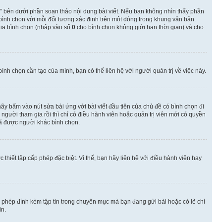
” bên dưới phần soạn thảo nội dung bài viết. Nếu bạn không nhìn thấy phần
 bình chọn với mỗi đối tượng xác định trên một dòng trong khung văn bản.
 gia bình chọn (nhập vào số
0
cho bình chọn không giới hạn thời gian) và cho
nh chọn cần tạo của mình, bạn có thể liên hệ với người quản trị về việc này.
hãy bấm vào nút sửa bài ứng với bài viết đầu tiên của chủ đề có bình chọn đi
gười tham gia rồi thì chỉ có điều hành viên hoặc quản trị viên mới có quyền
ã được người khác bình chọn.
thiết lập cấp phép đặc biệt. Vì thế, bạn hãy liên hệ với điều hành viên hay
o phép đính kèm tập tin trong chuyên mục mà bạn đang gửi bài hoặc có lẽ chỉ
in.