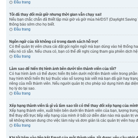
Đầu trang
Tôi đã thay đổi múi giờ nhưng thời gian vẫn chạy sai!
Nếu bạn chắc chắn đã thiết lập múi giờ và giờ mùa hè/DST (Daylight Saving T
thông báo sớm cho họ biết.
Đầu trang
Ngôn ngữ của tôi không có trong danh sách hỗ trợ!
Có thể quản trị viên chưa cài đặt gói ngôn ngữ mà bạn dùng vào hệ thống ha
nếu nó có sẵn. Nếu chưa có, bạn có thể đề nghị cùng tham gia phiên dịch hệ
Đầu trang
Làm sao để hiển thị hình ảnh bên dưới tên thành viên của tôi?
Có hai hình ảnh có thể được hiển thị bên dưới một tên thành viên trong phần 
hay hình khối hiển thị tuỳ thuộc vào số lượng bài viết mà bạn đã gửi hay trạn
riêng của mỗi thành viên. Nếu người quản trị cho phép sử dụng hình đại diện
họ lý do tại sao.
Đầu trang
Xếp hạng thành viên là gì và làm sao tôi có thể thay đổi xếp hạng của mìn
Xếp hạng thành viên, xuất hiện bên dưới tên thành viên của bạn, tượng trưng
thể thay đổi trực tiếp xếp hạng của mình ở bất cứ diễn đàn nào mà quản trị 
sẽ không khoan dung cho việc làm này và đơn giản là các quản trị viên hay đ
Đầu trang
Khi tôi bấm vào liên kết Email của một thành viên, tôi được yêu cầu phải 