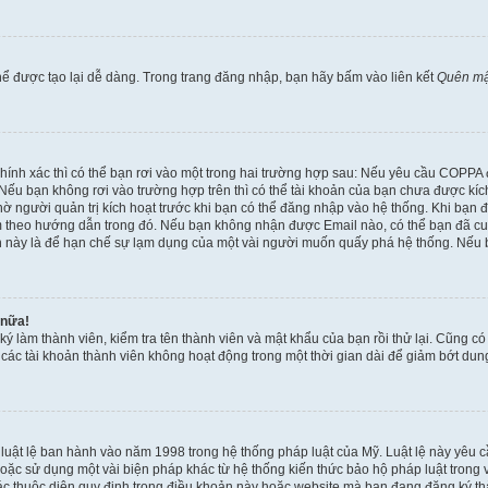
ể được tạo lại dễ dàng. Trong trang đăng nhập, bạn hãy bấm vào liên kết
Quên mậ
 chính xác thì có thể bạn rơi vào một trong hai trường hợp sau: Nếu yêu cầu COPPA
ếu bạn không rơi vào trường hợp trên thì có thể tài khoản của bạn chưa được kích 
ờ người quản trị kích hoạt trước khi bạn có thể đăng nhập vào hệ thống. Khi bạn 
 theo hướng dẫn trong đó. Nếu bạn không nhận được Email nào, có thể bạn đã cung
hoản này là để hạn chế sự lạm dụng của một vài người muốn quấy phá hệ thống. Nếu
 nữa!
ký làm thành viên, kiểm tra tên thành viên và mật khẩu của bạn rồi thử lại. Cũng c
ỳ các tài khoản thành viên không hoạt động trong một thời gian dài để giảm bớt du
 luật lệ ban hành vào năm 1998 trong hệ thống pháp luật của Mỹ. Luật lệ này yêu cầ
c sử dụng một vài biện pháp khác từ hệ thống kiến thức bảo hộ pháp luật trong việ
c thuộc diện quy định trong điều khoản này hoặc website mà bạn đang đăng ký thàn