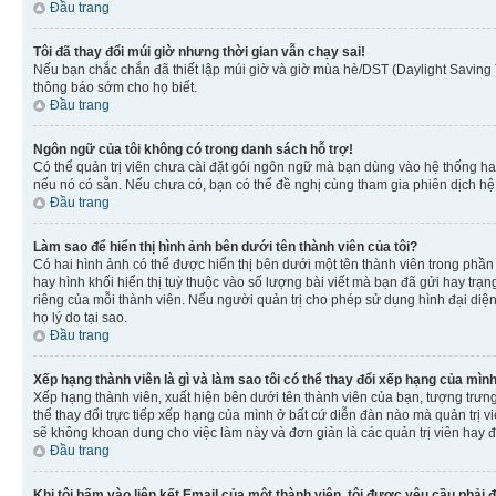
Đầu trang
Tôi đã thay đổi múi giờ nhưng thời gian vẫn chạy sai!
Nếu bạn chắc chắn đã thiết lập múi giờ và giờ mùa hè/DST (Daylight Saving T
thông báo sớm cho họ biết.
Đầu trang
Ngôn ngữ của tôi không có trong danh sách hỗ trợ!
Có thể quản trị viên chưa cài đặt gói ngôn ngữ mà bạn dùng vào hệ thống ha
nếu nó có sẵn. Nếu chưa có, bạn có thể đề nghị cùng tham gia phiên dịch hệ
Đầu trang
Làm sao để hiển thị hình ảnh bên dưới tên thành viên của tôi?
Có hai hình ảnh có thể được hiển thị bên dưới một tên thành viên trong phần 
hay hình khối hiển thị tuỳ thuộc vào số lượng bài viết mà bạn đã gửi hay trạn
riêng của mỗi thành viên. Nếu người quản trị cho phép sử dụng hình đại diện
họ lý do tại sao.
Đầu trang
Xếp hạng thành viên là gì và làm sao tôi có thể thay đổi xếp hạng của mìn
Xếp hạng thành viên, xuất hiện bên dưới tên thành viên của bạn, tượng trưng
thể thay đổi trực tiếp xếp hạng của mình ở bất cứ diễn đàn nào mà quản trị 
sẽ không khoan dung cho việc làm này và đơn giản là các quản trị viên hay đ
Đầu trang
Khi tôi bấm vào liên kết Email của một thành viên, tôi được yêu cầu phải 