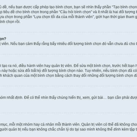
hủ đề, nếu bạn được cấp phép tạo bình chọn, bạn sẽ nhìn thấy phần “Tạo bình chọn
 tiêu đề cho bình chọn trong phần “Câu hỏi bình chọn” và ít nhất là hai đối tượng
lựa chọn trong phần “Lựa chọn tối đa của mỗi thành viên”, giới hạn thời gian tham
ình chọn rồi.
họn?
rị viên. Nếu bạn cảm thấy rằng bấy nhiêu đối tượng bình chọn đó vẫn chưa đủ cho bì
tạo ra nó, điều hành viên hay quản trị viên. Để sửa một bình chọn, trước hết bạn 
ày hoặc sửa đổi bất kỳ đối tượng bình chọn nào. Tuy nhiên, nếu bình chọn đã có n
nh khách quan của một bình chọn bằng cách thay đổi những đối tượng bình chọn đ
óm nhất định. Để có thể nhìn thấy chúng hiển thị, xem, gửi bài… bạn cần phải được 
n mục, mỗi một nhóm hay cá nhân mỗi thành viên. Quản trị viên có thể đã không ch
gười quản trị nếu bạn không chắc chắn lý do tại sao mình không thể đính kèm tập t