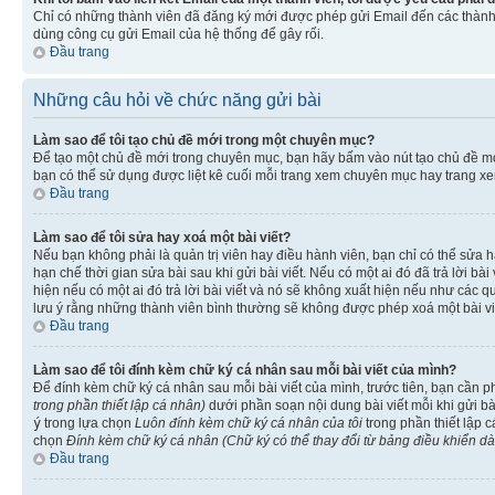
Chỉ có những thành viên đã đăng ký mới được phép gửi Email đến các thành 
dùng công cụ gửi Email của hệ thống để gây rối.
Đầu trang
Những câu hỏi về chức năng gửi bài
Làm sao để tôi tạo chủ đề mới trong một chuyên mục?
Để tạo một chủ đề mới trong chuyên mục, bạn hãy bấm vào nút tạo chủ đề m
bạn có thể sử dụng được liệt kê cuối mỗi trang xem chuyên mục hay trang x
Đầu trang
Làm sao để tôi sửa hay xoá một bài viết?
Nếu bạn không phải là quản trị viên hay điều hành viên, bạn chỉ có thể sửa h
hạn chế thời gian sửa bài sau khi gửi bài viết. Nếu có một ai đó đã trả lời b
hiện nếu có một ai đó trả lời bài viết và nó sẽ không xuất hiện nếu như các q
lưu ý rằng những thành viên bình thường sẽ không được phép xoá một bài viết 
Đầu trang
Làm sao để tôi đính kèm chữ ký cá nhân sau mỗi bài viết của mình?
Để đính kèm chữ ký cá nhân sau mỗi bài viết của mình, trước tiên, bạn cần 
trong phần thiết lập cá nhân)
dưới phần soạn nội dung bài viết mỗi khi gửi b
ý
trong lựa chọn
Luôn đính kèm chữ ký cá nhân của tôi
trong phần thiết lập 
chọn
Đính kèm chữ ký cá nhân (Chữ ký có thể thay đổi từ bảng điều khiển d
Đầu trang