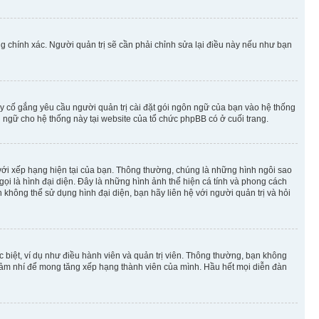
g chính xác. Người quản trị sẽ cần phải chỉnh sửa lại điều này nếu như bạn
y cố gắng yêu cầu người quản trị cài đặt gói ngôn ngữ của bạn vào hệ thống
 ngữ cho hệ thống này tại website của tổ chức phpBB có ở cuối trang.
m với xếp hạng hiện tại của bạn. Thông thường, chúng là những hình ngôi sao
 gọi là hình đại diện. Đây là những hình ảnh thể hiện cá tính và phong cách
không thể sử dụng hình đại diện, bạn hãy liên hệ với người quản trị và hỏi
 biệt, ví dụ như điều hành viên và quản trị viên. Thông thường, bạn không
à nhảm nhí để mong tăng xếp hạng thành viên của mình. Hầu hết mọi diễn đàn