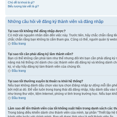
Chủ đề bị khoá là gì?
Biểu tượng bài viết là gì?
Những câu hỏi về đăng ký thành viên và đăng nhập
Tại sao tôi không thể đăng nhập được?
Có một vài nguyên nhân dẫn đến việc này. Trước tiên, hãy chắc chắn rằng t
chắc chắn rằng bạn không bị cấm tham gia. Cũng có thể, người quản lý websi
Đầu trang
Tại sao tôi cần phải đăng ký làm thành viên?
Bạn có thể không cần phải làm như thế nhưng đôi khi bạn cần phải đăng ký mớ
năng mà hệ thống chỉ dành cho các thành viên đã đăng ký và không dành cho 
ký, vì vậy hãy đăng ký làm thành viên của chúng tôi.
Đầu trang
Tại sao tôi thường xuyên bị thoát ra khỏi hệ thống?
Nếu bạn không đánh dấu chọn vào lựa chọn
Đăng nhập tự động mỗi lần gh
bởi một ai đó. Để vẫn luôn trong trạng thái đã đăng nhập, hãy đánh dấu vào
như trong thư viện, tiệm Internet, phòng vi tính trong trường học. Nếu bạn kh
Đầu trang
Làm sao để tên thành viên của tôi không xuất hiện trong danh sách các t
Trong bảng điều khiển dành cho thành viên của mình, tại phần “Thiết lập hệ 
hành viên hoặc với chính mình. Bạn sẽ được tính như là một thành viên ẩn.