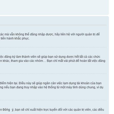
xác mà vẫn không thể đăng nhập được, hãy liên hệ với người quản trị để
 tiến hành khắc phục.
việc đăng ký làm thành viên sẽ giúp bạn sử dụng được hết tất cả các chức
ên khác, tham gia vào các nhóm… Bạn chỉ mất vài phút để hoàn tất việc đăng
iểm hiện tại. Điều này sẽ giúp ngăn cản việc lạm dụng tài khoản của bạn
ụng nếu bạn đang truy nhập vào hệ thống từ một máy tính dùng chung, ví dụ
ọn
Đồng ý
, bạn sẽ chỉ xuất hiện trực tuyến đối với các quản trị viên, các điều