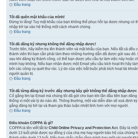
Đầu trang
Tôi đã quên mật khẩu của mình!
Đừng lo lắng! Tuy mật khẩu của bạn không thể phục hồi lại được nhưng có th
nhập trở lại vào hệ thống một cách nhanh chóng.
Đầu trang
Tôi đã đăng ký nhưng không thể đăng nhập được!
Trước tiên, hãy kiểm tra tên thành viên và mật khẩu của bạn. Nếu tất cả đều
thành viên thì bạn cần phải làm theo những hướng dẫn đã được gửi sau đó. N
sau khi đăng ký thành công, có thể bạn được yêu cầu tự làm việc này hoặc ch
mình hay không. Nếu bạn nhận được một Email yêu cầu kích hoạt thì hãy làm
bởi các công cụ quét thư rác. Lý do của việc bắt buộc phải kích hoạt tài k
người quản trị.
Đầu trang
Tôi đã từng đăng ký trước đây nhưng bây giờ không thể đăng nhập được
Cố gắng tìm lại Email mà chúng tôi đã gửi cho bạn khi lần đầu tiên bạn đăng 
thống vì một vài lý do nào đó. Thông thường, một vài diễn đàn sẽ xoá định k
gắng đăng ký trở lại và tham gia thảo luận nhiệt tình hơn với mọi người.
Đầu trang
Điều khoản COPPA là gì?
COPPA là tên viết tắt từ
Child Online Privacy and Protection Act
. Đây là một
dưới 13 tuổi phải được sự đồng ý của cha mẹ hay người bảo hộ của chúng hoặ
thành niên dưới 13 tuổi. Nếu bạn chắc chắn rằng mình hay một vài người khá