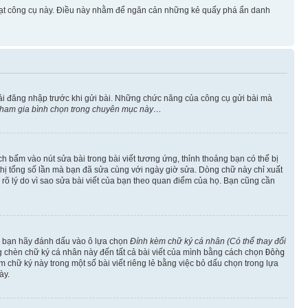
 hoạt công cụ này. Điều này nhằm để ngăn cản những kẻ quấy phá ẩn danh
ải đăng nhập trước khi gửi bài. Những chức năng của công cụ gửi bài mà
 tham gia bình chọn trong chuyên mục này…
h bấm vào nút sửa bài trong bài viết tương ứng, thỉnh thoảng bạn có thể bị
ển thị tổng số lần mà bạn đã sửa cùng với ngày giờ sửa. Dòng chữ này chỉ xuất
êu rõ lý do vì sao sửa bài viết của bạn theo quan điểm của họ. Bạn cũng cần
o, bạn hãy đánh dấu vào ô lựa chọn
Đính kèm chữ ký cá nhân (Có thể thay đổi
ng chèn chữ ký cá nhân này đến tất cả bài viết của mình bằng cách chọn
Đồng
 chữ ký này trong một số bài viết riêng lẻ bằng việc bỏ dấu chọn trong lựa
ày.