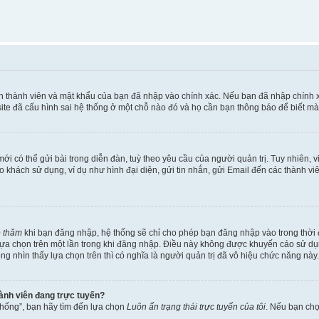
ên thành viên và mật khẩu của bạn đã nhập vào chính xác. Nếu bạn đã nhập chính 
te đã cấu hình sai hệ thống ở một chỗ nào đó và họ cần bạn thông báo để biết mà
i có thể gửi bài trong diễn đàn, tuỳ theo yêu cầu của người quản trị. Tuy nhiên, 
khách sử dụng, ví dụ như hình đại diện, gửi tin nhắn, gửi Email đến các thành vi
é thăm
khi bạn đăng nhập, hệ thống sẽ chỉ cho phép bạn đăng nhập vào trong thời đ
 lựa chọn trên một lần trong khi đăng nhập. Điều này không được khuyến cáo sử d
ông nhìn thấy lựa chọn trên thì có nghĩa là người quản trị đã vô hiệu chức năng này.
hành viên đang trực tuyến?
thống”, bạn hãy tìm đến lựa chọn
Luôn ẩn trạng thái trực tuyến của tôi
. Nếu bạn ch