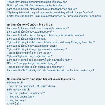
Tôi đã thay đổi múi giờ nhưng thời gian vẫn chạy sai!
Ngôn ngữ của tôi không có trong danh sách hỗ trợ!
Làm sao để hiển thị hình ảnh bên dưới tên thành viên của tôi?
Xếp hạng thành viên là gì và làm sao tôi có thể thay đổi xếp hạng của mình?
Khi tôi bấm vào liên kết Email của một thành viên, tôi được yêu cầu phải đăng nhập!
Những câu hỏi về chức năng gửi bài
Làm sao để tôi tạo chủ đề mới trong một chuyên mục?
Làm sao để tôi sửa hay xoá một bài viết?
Làm sao để tôi đính kèm chữ ký cá nhân sau mỗi bài viết của mình?
Làm sao để tôi tạo một bình chọn?
Tại sao tôi không thể thêm vào nhiều hơn nữa số lượng đối tượng bình chọn?
Làm sao để tôi sửa hay xoá một bình chọn?
Tại sao tôi không thể truy cập vào một chuyên mục?
Tại sao tôi không thể đính kèm tập tin?
Tại sao tôi lại nhận được một cảnh cáo?
Làm sao tôi có thể báo cáo bài viết đến người điều hành?
Nút “Lưu” trong phần gửi bài có tác dụng gì?
Tại sao bài viết của tôi cần phải được chấp nhận?
Làm sao để tôi có thể đẩy chủ đề của mình lên trên danh sách chuyên mục?
Những câu hỏi về định dạng bài viết và các loại chủ đề
BBCode là gì?
Tôi có thể sử dụng mã HTML được không?
Biểu tượng vui là gì?
Tôi có thể gửi hình trong bài viết?
Thông báo chung là gì?
Thông báo là gì?
Chú ý là gì?