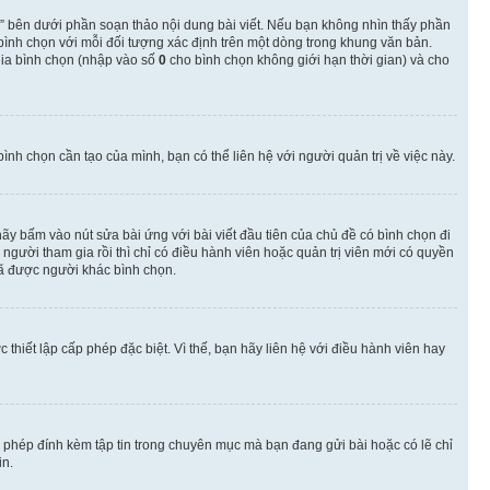
” bên dưới phần soạn thảo nội dung bài viết. Nếu bạn không nhìn thấy phần
 bình chọn với mỗi đối tượng xác định trên một dòng trong khung văn bản.
 gia bình chọn (nhập vào số
0
cho bình chọn không giới hạn thời gian) và cho
nh chọn cần tạo của mình, bạn có thể liên hệ với người quản trị về việc này.
hãy bấm vào nút sửa bài ứng với bài viết đầu tiên của chủ đề có bình chọn đi
gười tham gia rồi thì chỉ có điều hành viên hoặc quản trị viên mới có quyền
ã được người khác bình chọn.
thiết lập cấp phép đặc biệt. Vì thế, bạn hãy liên hệ với điều hành viên hay
o phép đính kèm tập tin trong chuyên mục mà bạn đang gửi bài hoặc có lẽ chỉ
in.