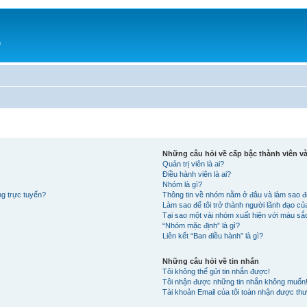
h
Những câu hỏi về cấp bậc thành viên 
Quản trị viên là ai?
Điều hành viên là ai?
Nhóm là gì?
ng trực tuyến?
Thông tin về nhóm nằm ở đâu và làm sao đ
Làm sao để tôi trở thành người lãnh đạo c
Tại sao một vài nhóm xuất hiện với màu s
“Nhóm mặc định” là gì?
Liên kết “Ban điều hành” là gì?
Những câu hỏi về tin nhắn
Tôi không thể gửi tin nhắn được!
Tôi nhận được những tin nhắn không muốn
Tài khoản Email của tôi toàn nhận được thư 