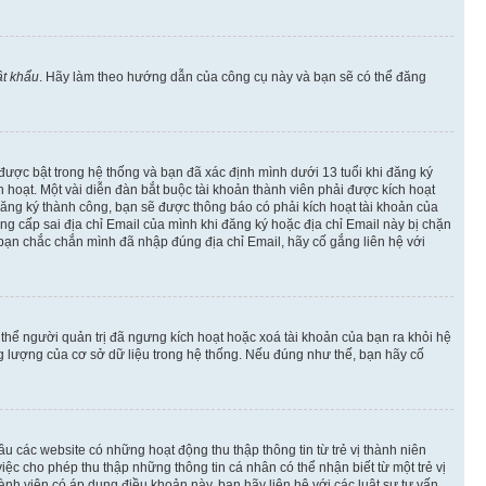
t khẩu
. Hãy làm theo hướng dẫn của công cụ này và bạn sẽ có thể đăng
 được bật trong hệ thống và bạn đã xác định mình dưới 13 tuổi khi đăng ký
hoạt. Một vài diễn đàn bắt buộc tài khoản thành viên phải được kích hoạt
đăng ký thành công, bạn sẽ được thông báo có phải kích hoạt tài khoản của
 cấp sai địa chỉ Email của mình khi đăng ký hoặc địa chỉ Email này bị chặn
 bạn chắc chắn mình đã nhập đúng địa chỉ Email, hãy cố gắng liên hệ với
ó thể người quản trị đã ngưng kích hoạt hoặc xoá tài khoản của bạn ra khỏi hệ
ng lượng của cơ sở dữ liệu trong hệ thống. Nếu đúng như thế, bạn hãy cố
u các website có những hoạt động thu thập thông tin từ trẻ vị thành niên
c cho phép thu thập những thông tin cá nhân có thể nhận biết từ một trẻ vị
h viên có áp dụng điều khoản này, bạn hãy liên hệ với các luật sư tư vấn