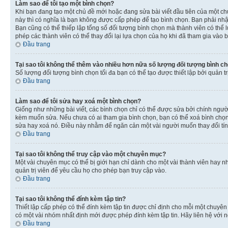
Làm sao để tôi tạo một bình chọn?
Khi bạn đang tạo một chủ đề mới hoặc đang sửa bài viết đầu tiên của một c
này thì có nghĩa là bạn không được cấp phép để tạo bình chọn. Bạn phải nhập
Bạn cũng có thể thiếp lập tổng số đối tượng bình chọn mà thành viên có thể 
phép các thành viên có thể thay đổi lại lựa chọn của họ khi đã tham gia vào b
Đầu trang
Tại sao tôi không thể thêm vào nhiều hơn nữa số lượng đối tượng bình c
Số lượng đối tượng bình chọn tối đa bạn có thể tạo được thiết lập bởi quản t
Đầu trang
Làm sao để tôi sửa hay xoá một bình chọn?
Giống như những bài viết, các bình chọn chỉ có thể được sửa bởi chính người 
kèm muốn sửa. Nếu chưa có ai tham gia bình chọn, bạn có thể xoá bình chọn n
sửa hay xoá nó. Điều này nhằm để ngăn cản một vài người muốn thay đổi tí
Đầu trang
Tại sao tôi không thể truy cập vào một chuyên mục?
Một vài chuyên mục có thể bị giới hạn chỉ dành cho một vài thành viên hay nh
quản trị viên để yêu cầu họ cho phép bạn truy cập vào.
Đầu trang
Tại sao tôi không thể đính kèm tập tin?
Thiết lập cấp phép có thể đính kèm tập tin được chỉ định cho mỗi một chuyê
có một vài nhóm nhất định mới được phép đính kèm tập tin. Hãy liên hệ với n
Đầu trang