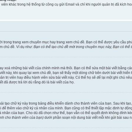
viên khác trong hệ thống từ công cụ gửi Email và chỉ khi người quản trị đã kích
ới trong trang xem chuyên mục hay trang xem chủ đề. Bạn có thể được yêu cầu ph
em chủ đề. Ví dụ như:
Bạn có thể tạo chủ đề mới trong chuyên mục này, Bạn có thể
ay xoá những bài viết của chính mình mà thôi. Bạn có thể sửa một bài viết bằng các
ài viết này, khi quay lại xem chủ đề, bạn sẽ thấy một dòng chữ bên dưới bài viết hi
uản trị viên hay điều hành viên sửa bài viết này. Có thể họ sẽ để lại một ghi chú n
đã được trả lời dù rằng đó là bài viết của họ.
phải tạo chữ ký này trong bảng điều khiển dành cho thành viên của bạn. Sau khi tạ
ài để thêm vào chữ ký cá nhân của mình. Bạn cũng có thể thiết lập mặc định tự độ
cá nhân của bạn. Cho dù đã chọn như thế, bạn vẫn có thể quyết định không đính kèm
ành cho thành viên của bạn)
dưới phần soạn nội dung bài viết mỗi khi gửi bài sau n