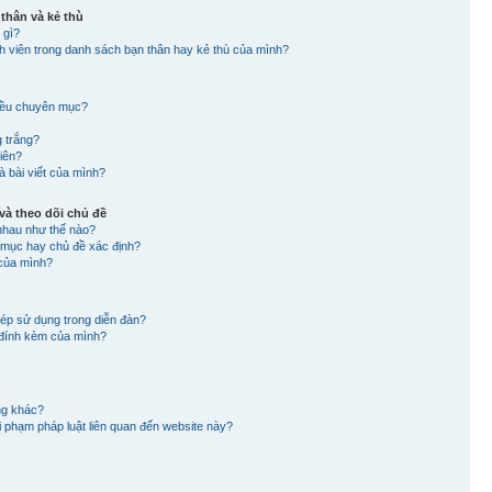
 thân và kẻ thù
 gì?
nh viên trong danh sách bạn thân hay kẻ thù của mình?
hiều chuyên mục?
g trắng?
viên?
à bài viết của mình?
à theo dõi chủ đề
nhau như thế nào?
n mục hay chủ đề xác định?
 của mình?
hép sử dụng trong diễn đàn?
in đính kèm của mình?
ng khác?
 vi phạm pháp luật liên quan đến website này?