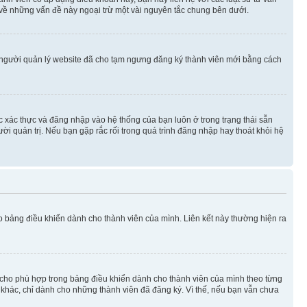
 về những vấn đề này ngoại trừ một vài nguyên tắc chung bên dưới.
 người quản lý website đã cho tạm ngưng đăng ký thành viên mới bằng cách
ệc xác thực và đăng nhập vào hệ thống của bạn luôn ở trong trạng thái sẵn
ời quản trị. Nếu bạn gặp rắc rối trong quá trình đăng nhập hay thoát khỏi hệ
ào bảng điều khiển dành cho thành viên của mình. Liên kết này thường hiện ra
iờ cho phù hợp trong bảng điều khiển dành cho thành viên của mình theo từng
n khác, chỉ dành cho những thành viên đã đăng ký. Vì thế, nếu bạn vẫn chưa