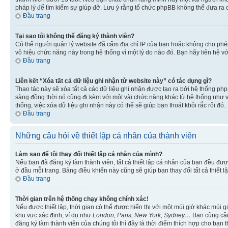
pháp lý để tìm kiếm sự giúp đỡ. Lưu ý rằng tổ chức phpBB không thể đưa ra 
Đầu trang
Tại sao tôi không thể đăng ký thành viên?
Có thể người quản lý website đã cấm địa chỉ IP của bạn hoặc không cho ph
vô hiệu chức năng này trong hệ thống vì một lý do nào đó. Bạn hãy liên hệ vớ
Đầu trang
Liên kết “Xóa tất cả dữ liệu ghi nhận từ website này” có tác dụng gì?
Thao tác này sẽ xóa tất cả các dữ liệu ghi nhận được tạo ra bởi hệ thống php
sàng đồng thời nó cũng đi kèm với một vài chức năng khác từ hệ thống như vi
thống, việc xóa dữ liệu ghi nhận này có thể sẽ giúp bạn thoát khỏi rắc rối đó.
Đầu trang
Những câu hỏi về thiết lập cá nhân của thành viên
Làm sao để tôi thay đổi thiết lập cá nhân của mình?
Nếu bạn đã đăng ký làm thành viên, tất cả thiết lập cá nhân của bạn đều đượ
ở đầu mỗi trang. Bảng điều khiển này cũng sẽ giúp bạn thay đổi tất cả thiết l
Đầu trang
Thời gian trên hệ thống chạy không chính xác!
Nếu được thiết lập, thời gian có thể được hiển thị với một múi giờ khác múi
khu vực xác định, ví dụ như
London, Paris, New York, Sydney…
Bạn cũng cần 
đăng ký làm thành viên của chúng tôi thì đây là thời điểm thích hợp cho bạn 