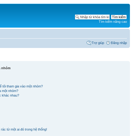
Tìm kiếm nâng cao
Trợ giúp
Đăng nhập
và nhóm
ể tôi tham gia vào một nhóm?
ủa một nhóm?
ắc khác nhau?
!
rác từ một ai đó trong hệ thống!