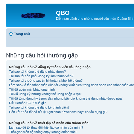
QBO
Diễn đàn dành cho những người yêu mến Quảng Bìn
Trang chủ
Những câu hỏi thường gặp
Những câu hỏi về đăng ký thành viên và đăng nhập
Tại sao tôi không thể đăng nhập được?
Tại sao tôi cần phải đăng ký làm thành viên?
Tại sao tôi thường xuyên bị thoát ra khỏi hệ thống?
Làm sao để tên thành viên của tôi không xuất hiện trong danh sách các thành viên đa
Tôi đã quên mật khẩu của mình!
Tôi đã đăng ký nhưng không thể đăng nhập được!
Tôi đã từng đăng ký trước đây nhưng bây giờ không thể đăng nhập được nữa!
Điều khoản COPPA là gì?
Tại sao tôi không thể đăng ký thành viên?
Liên kết “Xóa tất cả dữ liệu ghi nhận từ website này” có tác dụng gì?
Những câu hỏi về thiết lập cá nhân của thành viên
Làm sao để tôi thay đổi thiết lập cá nhân của mình?
Thời gian trên hệ thống chạy không chính xác!