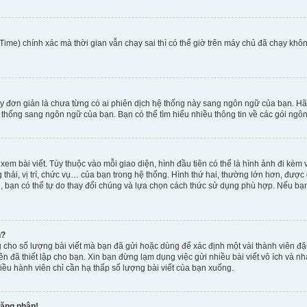
ime) chính xác mà thời gian vẫn chạy sai thì có thể giờ trên máy chủ đã chạy khôn
y đơn giản là chưa từng có ai phiên dịch hệ thống này sang ngôn ngữ của bạn. Hã
 thống sang ngôn ngữ của bạn. Bạn có thể tìm hiểu nhiều thông tin về các gói ngôn
xem bài viết. Tùy thuộc vào mỗi giao diện, hình đầu tiên có thể là hình ảnh đi kè
g thái, vị trí, chức vụ… của bạn trong hệ thống. Hình thứ hai, thường lớn hơn, được
, bạn có thể tự do thay đổi chúng và lựa chọn cách thức sử dụng phù hợp. Nếu bạn 
h?
 cho số lượng bài viết mà bạn đã gửi hoặc dùng để xác định một vài thành viên đặc
viên đã thiết lập cho bạn. Xin bạn đừng lạm dụng việc gửi nhiều bài viết vô ích v
iều hành viên chỉ cần hạ thấp số lượng bài viết của bạn xuống.
đăng nhập!