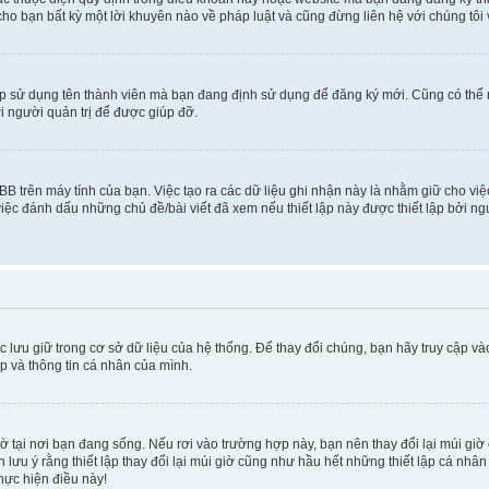
cho bạn bất kỳ một lời khuyên nào về pháp luật và cũng đừng liên hệ với chúng tôi
ép sử dụng tên thành viên mà bạn đang định sử dụng để đăng ký mới. Cũng có thể
i người quản trị để được giúp đỡ.
BB trên máy tính của bạn. Việc tạo ra các dữ liệu ghi nhận này là nhằm giữ cho vi
ệc đánh dấu những chủ đề/bài viết đã xem nếu thiết lập này được thiết lập bởi ngư
c lưu giữ trong cơ sở dữ liệu của hệ thống. Để thay đổi chúng, bạn hãy truy cập v
ập và thông tin cá nhân của mình.
 giờ tại nơi bạn đang sống. Nếu rơi vào trường hợp này, bạn nên thay đổi lại múi g
lưu ý rằng thiết lập thay đổi lại múi giờ cũng như hầu hết những thiết lập cá nhâ
thực hiện điều này!