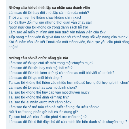
Những câu hỏi về thiết lập cá nhân của thành viên
Làm sao để tôi thay đổi thiết lập cá nhân của mình?
Thời gian trên hệ thống chạy không chính xác!
Tôi đã thay đổi múi giờ nhưng thời gian vẫn chạy sai!
Ngôn ngữ của tôi không có trong danh sách hỗ trợ!
Làm sao để hiển thị hình ảnh bên dưới tên thành viên của tôi?
Xếp hạng thành viên là gì và làm sao tôi có thể thay đổi xếp hạng của mình?
Khi tôi bấm vào liên kết Email của một thành viên, tôi được yêu cầu phải đăn
nhập!
Những câu hỏi về chức năng gửi bài
Làm sao để tôi tạo chủ đề mới trong một chuyên mục?
Làm sao để tôi sửa hay xoá một bài viết?
Làm sao để tôi đính kèm chữ ký cá nhân sau mỗi bài viết của mình?
Làm sao để tôi tạo một bình chọn?
Tại sao tôi không thể thêm vào nhiều hơn nữa số lượng đối tượng bình chọn
Làm sao để tôi sửa hay xoá một bình chọn?
Tại sao tôi không thể truy cập vào một chuyên mục?
Tại sao tôi không thể đính kèm tập tin?
Tại sao tôi lại nhận được một cảnh cáo?
Làm sao tôi có thể báo cáo bài viết đến người điều hành?
Nút “Lưu” trong phần gửi bài có tác dụng gì?
Tại sao bài viết của tôi cần phải được chấp nhận?
Làm sao để tôi có thể đẩy chủ đề của mình lên trên danh sách chuyên mục?