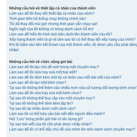
Những câu hỏi về thiết lập cá nhân của thành viên
Làm sao để tôi thay đổi thiết lập cá nhân của mình?
Thời gian trên hệ thống chạy không chính xác!
Tôi đã thay đổi múi giờ nhưng thời gian vẫn chạy sai!
Ngôn ngữ của tôi không có trong danh sách hỗ trợ!
Làm sao để hiển thị hình ảnh bên dưới tên thành viên của tôi?
Xếp hạng thành viên là gì và làm sao tôi có thể thay đổi xếp hạng của mình?
Khi tôi bấm vào liên kết Email của một thành viên, tôi được yêu cầu phải đăn
nhập!
Những câu hỏi về chức năng gửi bài
Làm sao để tôi tạo chủ đề mới trong một chuyên mục?
Làm sao để tôi sửa hay xoá một bài viết?
Làm sao để tôi đính kèm chữ ký cá nhân sau mỗi bài viết của mình?
Làm sao để tôi tạo một bình chọn?
Tại sao tôi không thể thêm vào nhiều hơn nữa số lượng đối tượng bình chọn
Làm sao để tôi sửa hay xoá một bình chọn?
Tại sao tôi không thể truy cập vào một chuyên mục?
Tại sao tôi không thể đính kèm tập tin?
Tại sao tôi lại nhận được một cảnh cáo?
Làm sao tôi có thể báo cáo bài viết đến người điều hành?
Nút “Lưu” trong phần gửi bài có tác dụng gì?
Tại sao bài viết của tôi cần phải được chấp nhận?
Làm sao để tôi có thể đẩy chủ đề của mình lên trên danh sách chuyên mục?