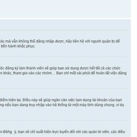
xác mà vẫn không thể đăng nhập được, hãy liên hệ với người quản trị để
 tiến hành khắc phục.
việc đăng ký làm thành viên sẽ giúp bạn sử dụng được hết tất cả các chức
ên khác, tham gia vào các nhóm… Bạn chỉ mất vài phút để hoàn tất việc đăng
iểm hiện tại. Điều này sẽ giúp ngăn cản việc lạm dụng tài khoản của bạn
ụng nếu bạn đang truy nhập vào hệ thống từ một máy tính dùng chung, ví dụ
ọn
Đồng ý
, bạn sẽ chỉ xuất hiện trực tuyến đối với các quản trị viên, các điều