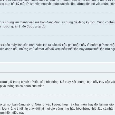
cho bạn bất kỳ một lời khuyên nào về pháp luật và cũng đừng liên hệ với chúng tôi
ép sử dụng tên thành viên mà bạn đang định sử dụng để đăng ký mới. Cũng có thể
i người quản trị để được giúp đỡ.
BB trên máy tính của bạn. Việc tạo ra các dữ liệu ghi nhận này là nhằm giữ cho vi
ệc đánh dấu những chủ đề/bài viết đã xem nếu thiết lập này được thiết lập bởi ngư
c lưu giữ trong cơ sở dữ liệu của hệ thống. Để thay đổi chúng, bạn hãy truy cập v
ập và thông tin cá nhân của mình.
 giờ tại nơi bạn đang sống. Nếu rơi vào trường hợp này, bạn nên thay đổi lại múi g
lưu ý rằng thiết lập thay đổi lại múi giờ cũng như hầu hết những thiết lập cá nhâ
thực hiện điều này!