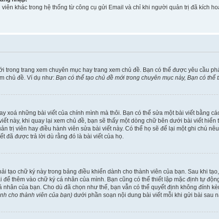
viên khác trong hệ thống từ công cụ gửi Email và chỉ khi người quản trị đã kích
ới trong trang xem chuyên mục hay trang xem chủ đề. Bạn có thể được yêu cầu ph
em chủ đề. Ví dụ như:
Bạn có thể tạo chủ đề mới trong chuyên mục này, Bạn có thể
ay xoá những bài viết của chính mình mà thôi. Bạn có thể sửa một bài viết bằng các
ài viết này, khi quay lại xem chủ đề, bạn sẽ thấy một dòng chữ bên dưới bài viết hi
uản trị viên hay điều hành viên sửa bài viết này. Có thể họ sẽ để lại một ghi chú n
đã được trả lời dù rằng đó là bài viết của họ.
phải tạo chữ ký này trong bảng điều khiển dành cho thành viên của bạn. Sau khi tạ
ài để thêm vào chữ ký cá nhân của mình. Bạn cũng có thể thiết lập mặc định tự độ
cá nhân của bạn. Cho dù đã chọn như thế, bạn vẫn có thể quyết định không đính kèm
ành cho thành viên của bạn)
dưới phần soạn nội dung bài viết mỗi khi gửi bài sau n