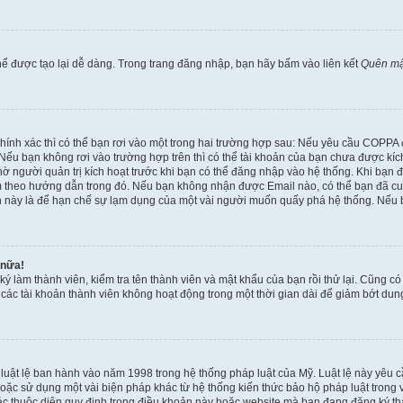
ể được tạo lại dễ dàng. Trong trang đăng nhập, bạn hãy bấm vào liên kết
Quên mậ
 chính xác thì có thể bạn rơi vào một trong hai trường hợp sau: Nếu yêu cầu COPPA
ếu bạn không rơi vào trường hợp trên thì có thể tài khoản của bạn chưa được kích 
ờ người quản trị kích hoạt trước khi bạn có thể đăng nhập vào hệ thống. Khi bạn 
 theo hướng dẫn trong đó. Nếu bạn không nhận được Email nào, có thể bạn đã cung
hoản này là để hạn chế sự lạm dụng của một vài người muốn quấy phá hệ thống. Nếu
 nữa!
ký làm thành viên, kiểm tra tên thành viên và mật khẩu của bạn rồi thử lại. Cũng c
ỳ các tài khoản thành viên không hoạt động trong một thời gian dài để giảm bớt du
 luật lệ ban hành vào năm 1998 trong hệ thống pháp luật của Mỹ. Luật lệ này yêu cầ
c sử dụng một vài biện pháp khác từ hệ thống kiến thức bảo hộ pháp luật trong việ
c thuộc diện quy định trong điều khoản này hoặc website mà bạn đang đăng ký thàn