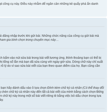
 hoạt công cụ này. Điều này nhằm để ngăn cản những kẻ quấy phá ẩn danh
ải đăng nhập trước khi gửi bài. Những chức năng của công cụ gửi bài mà
 tham gia bình chọn trong chuyên mục này…
h bấm vào nút sửa bài trong bài viết tương ứng, thỉnh thoảng bạn có thể bị
ển thị tổng số lần mà bạn đã sửa cùng với ngày giờ sửa. Dòng chữ này chỉ xuất
êu rõ lý do vì sao sửa bài viết của bạn theo quan điểm của họ. Bạn cũng cần
o, bạn hãy đánh dấu vào ô lựa chọn
Đính kèm chữ ký cá nhân (Có thể thay đổi
ng chèn chữ ký cá nhân này đến tất cả bài viết của mình bằng cách chọn
Đồng
 chữ ký này trong một số bài viết riêng lẻ bằng việc bỏ dấu chọn trong lựa
ày.