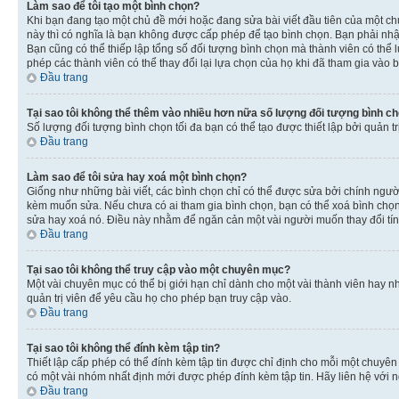
Làm sao để tôi tạo một bình chọn?
Khi bạn đang tạo một chủ đề mới hoặc đang sửa bài viết đầu tiên của một c
này thì có nghĩa là bạn không được cấp phép để tạo bình chọn. Bạn phải nhập
Bạn cũng có thể thiếp lập tổng số đối tượng bình chọn mà thành viên có thể 
phép các thành viên có thể thay đổi lại lựa chọn của họ khi đã tham gia vào b
Đầu trang
Tại sao tôi không thể thêm vào nhiều hơn nữa số lượng đối tượng bình c
Số lượng đối tượng bình chọn tối đa bạn có thể tạo được thiết lập bởi quản t
Đầu trang
Làm sao để tôi sửa hay xoá một bình chọn?
Giống như những bài viết, các bình chọn chỉ có thể được sửa bởi chính người 
kèm muốn sửa. Nếu chưa có ai tham gia bình chọn, bạn có thể xoá bình chọn n
sửa hay xoá nó. Điều này nhằm để ngăn cản một vài người muốn thay đổi tí
Đầu trang
Tại sao tôi không thể truy cập vào một chuyên mục?
Một vài chuyên mục có thể bị giới hạn chỉ dành cho một vài thành viên hay nh
quản trị viên để yêu cầu họ cho phép bạn truy cập vào.
Đầu trang
Tại sao tôi không thể đính kèm tập tin?
Thiết lập cấp phép có thể đính kèm tập tin được chỉ định cho mỗi một chuyê
có một vài nhóm nhất định mới được phép đính kèm tập tin. Hãy liên hệ với n
Đầu trang