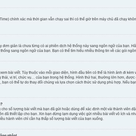
ime) chính xác mà thời gian vẫn chạy sai thì có thể giờ trên máy chủ đã chạy khôn
y đơn giản là chưa từng có ai phiên dịch hệ thống này sang ngôn ngữ của bạn. Hã
 thống sang ngôn ngữ của bạn. Bạn có thể tìm hiểu nhiều thông tin về các gói ngôn
xem bài viết. Tùy thuộc vào mỗi giao diện, hình đầu tiên có thể là hình ảnh đi kè
g thái, vị trí, chức vụ… của bạn trong hệ thống. Hình thứ hai, thường lớn hơn, được
, bạn có thể tự do thay đổi chúng và lựa chọn cách thức sử dụng phù hợp. Nếu bạn 
h?
 cho số lượng bài viết mà bạn đã gửi hoặc dùng để xác định một vài thành viên đặc
viên đã thiết lập cho bạn. Xin bạn đừng lạm dụng việc gửi nhiều bài viết vô ích v
iều hành viên chỉ cần hạ thấp số lượng bài viết của bạn xuống.
đăng nhập!