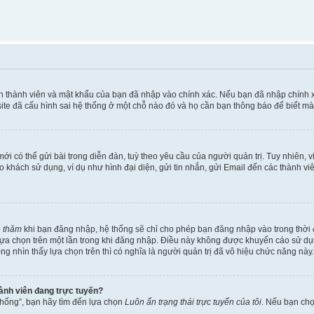
ên thành viên và mật khẩu của bạn đã nhập vào chính xác. Nếu bạn đã nhập chính 
te đã cấu hình sai hệ thống ở một chỗ nào đó và họ cần bạn thông báo để biết mà
i có thể gửi bài trong diễn đàn, tuỳ theo yêu cầu của người quản trị. Tuy nhiên, 
khách sử dụng, ví dụ như hình đại diện, gửi tin nhắn, gửi Email đến các thành vi
é thăm
khi bạn đăng nhập, hệ thống sẽ chỉ cho phép bạn đăng nhập vào trong thời đ
 lựa chọn trên một lần trong khi đăng nhập. Điều này không được khuyến cáo sử d
ông nhìn thấy lựa chọn trên thì có nghĩa là người quản trị đã vô hiệu chức năng này.
hành viên đang trực tuyến?
thống”, bạn hãy tìm đến lựa chọn
Luôn ẩn trạng thái trực tuyến của tôi
. Nếu bạn ch