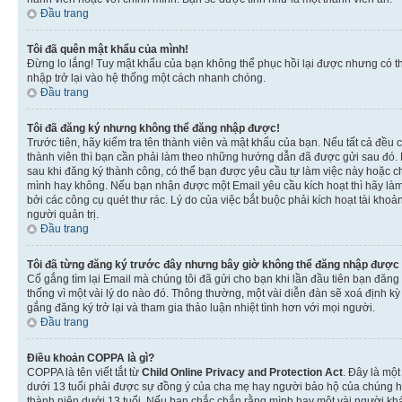
Đầu trang
Tôi đã quên mật khẩu của mình!
Đừng lo lắng! Tuy mật khẩu của bạn không thể phục hồi lại được nhưng có th
nhập trở lại vào hệ thống một cách nhanh chóng.
Đầu trang
Tôi đã đăng ký nhưng không thể đăng nhập được!
Trước tiên, hãy kiểm tra tên thành viên và mật khẩu của bạn. Nếu tất cả đều
thành viên thì bạn cần phải làm theo những hướng dẫn đã được gửi sau đó. N
sau khi đăng ký thành công, có thể bạn được yêu cầu tự làm việc này hoặc ch
mình hay không. Nếu bạn nhận được một Email yêu cầu kích hoạt thì hãy làm
bởi các công cụ quét thư rác. Lý do của việc bắt buộc phải kích hoạt tài k
người quản trị.
Đầu trang
Tôi đã từng đăng ký trước đây nhưng bây giờ không thể đăng nhập được
Cố gắng tìm lại Email mà chúng tôi đã gửi cho bạn khi lần đầu tiên bạn đăng 
thống vì một vài lý do nào đó. Thông thường, một vài diễn đàn sẽ xoá định k
gắng đăng ký trở lại và tham gia thảo luận nhiệt tình hơn với mọi người.
Đầu trang
Điều khoản COPPA là gì?
COPPA là tên viết tắt từ
Child Online Privacy and Protection Act
. Đây là một
dưới 13 tuổi phải được sự đồng ý của cha mẹ hay người bảo hộ của chúng hoặ
thành niên dưới 13 tuổi. Nếu bạn chắc chắn rằng mình hay một vài người khá