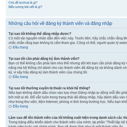
Chủ đề bị khoá là gì?
Biểu tượng bài viết là gì?
Những câu hỏi về đăng ký thành viên và đăng nhập
Tại sao tôi không thể đăng nhập được?
Có một vài nguyên nhân dẫn đến việc này. Trước tiên, hãy chắc chắn rằng t
chắc chắn rằng bạn không bị cấm tham gia. Cũng có thể, người quản lý websi
Đầu trang
Tại sao tôi cần phải đăng ký làm thành viên?
Bạn có thể không cần phải làm như thế nhưng đôi khi bạn cần phải đăng ký mớ
năng mà hệ thống chỉ dành cho các thành viên đã đăng ký và không dành cho 
ký, vì vậy hãy đăng ký làm thành viên của chúng tôi.
Đầu trang
Tại sao tôi thường xuyên bị thoát ra khỏi hệ thống?
Nếu bạn không đánh dấu chọn vào lựa chọn
Đăng nhập tự động mỗi lần gh
bởi một ai đó. Để vẫn luôn trong trạng thái đã đăng nhập, hãy đánh dấu vào
như trong thư viện, tiệm Internet, phòng vi tính trong trường học. Nếu bạn kh
Đầu trang
Làm sao để tên thành viên của tôi không xuất hiện trong danh sách các t
Trong bảng điều khiển dành cho thành viên của mình, tại phần “Thiết lập hệ 
hành viên hoặc với chính mình. Bạn sẽ được tính như là một thành viên ẩn.