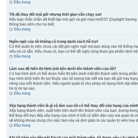
Đầu trang
Tôi đã thay đổi múi giờ nhưng thời gian vẫn chạy sai!
Nếu bạn chắc chắn đã thiết lập múi giờ và giờ mùa hè/DST (Daylight Saving T
thông báo sớm cho họ biết.
Đầu trang
Ngôn ngữ của tôi không có trong danh sách hỗ trợ!
Có thể quản trị viên chưa cài đặt gói ngôn ngữ mà bạn dùng vào hệ thống ha
nếu nó có sẵn. Nếu chưa có, bạn có thể đề nghị cùng tham gia phiên dịch hệ
Đầu trang
Làm sao để hiển thị hình ảnh bên dưới tên thành viên của tôi?
Có hai hình ảnh có thể được hiển thị bên dưới một tên thành viên trong phần 
hay hình khối hiển thị tuỳ thuộc vào số lượng bài viết mà bạn đã gửi hay trạn
riêng của mỗi thành viên. Nếu người quản trị cho phép sử dụng hình đại diện
họ lý do tại sao.
Đầu trang
Xếp hạng thành viên là gì và làm sao tôi có thể thay đổi xếp hạng của mìn
Xếp hạng thành viên, xuất hiện bên dưới tên thành viên của bạn, tượng trưng
thể thay đổi trực tiếp xếp hạng của mình ở bất cứ diễn đàn nào mà quản trị 
sẽ không khoan dung cho việc làm này và đơn giản là các quản trị viên hay đ
Đầu trang
Khi tôi bấm vào liên kết Email của một thành viên, tôi được yêu cầu phải 