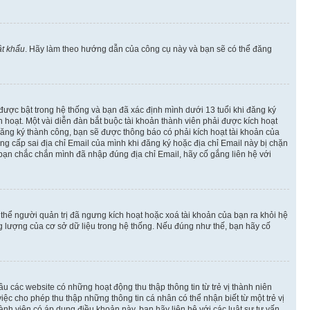
t khẩu
. Hãy làm theo hướng dẫn của công cụ này và bạn sẽ có thể đăng
 được bật trong hệ thống và bạn đã xác định mình dưới 13 tuổi khi đăng ký
hoạt. Một vài diễn đàn bắt buộc tài khoản thành viên phải được kích hoạt
đăng ký thành công, bạn sẽ được thông báo có phải kích hoạt tài khoản của
 cấp sai địa chỉ Email của mình khi đăng ký hoặc địa chỉ Email này bị chặn
 bạn chắc chắn mình đã nhập đúng địa chỉ Email, hãy cố gắng liên hệ với
ó thể người quản trị đã ngưng kích hoạt hoặc xoá tài khoản của bạn ra khỏi hệ
ng lượng của cơ sở dữ liệu trong hệ thống. Nếu đúng như thế, bạn hãy cố
u các website có những hoạt động thu thập thông tin từ trẻ vị thành niên
c cho phép thu thập những thông tin cá nhân có thể nhận biết từ một trẻ vị
h viên có áp dụng điều khoản này, bạn hãy liên hệ với các luật sư tư vấn