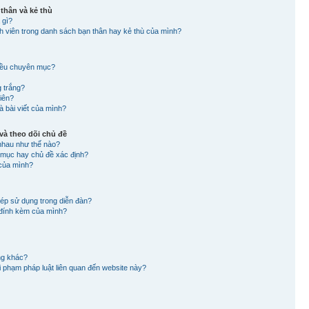
 thân và kẻ thù
 gì?
nh viên trong danh sách bạn thân hay kẻ thù của mình?
hiều chuyên mục?
g trắng?
viên?
à bài viết của mình?
à theo dõi chủ đề
nhau như thế nào?
n mục hay chủ đề xác định?
 của mình?
hép sử dụng trong diễn đàn?
in đính kèm của mình?
ng khác?
 vi phạm pháp luật liên quan đến website này?