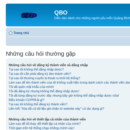
QBO
Diễn đàn dành cho những người yêu mến Quảng Bìn
Trang chủ
Những câu hỏi thường gặp
Những câu hỏi về đăng ký thành viên và đăng nhập
Tại sao tôi không thể đăng nhập được?
Tại sao tôi cần phải đăng ký làm thành viên?
Tại sao tôi thường xuyên bị thoát ra khỏi hệ thống?
Làm sao để tên thành viên của tôi không xuất hiện trong danh sách các thành viên đa
Tôi đã quên mật khẩu của mình!
Tôi đã đăng ký nhưng không thể đăng nhập được!
Tôi đã từng đăng ký trước đây nhưng bây giờ không thể đăng nhập được nữa!
Điều khoản COPPA là gì?
Tại sao tôi không thể đăng ký thành viên?
Liên kết “Xóa tất cả dữ liệu ghi nhận từ website này” có tác dụng gì?
Những câu hỏi về thiết lập cá nhân của thành viên
Làm sao để tôi thay đổi thiết lập cá nhân của mình?
Thời gian trên hệ thống chạy không chính xác!