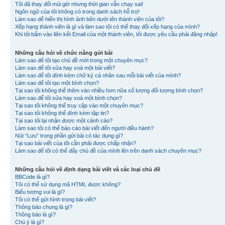
Tôi đã thay đổi múi giờ nhưng thời gian vẫn chạy sai!
Ngôn ngữ của tôi không có trong danh sách hỗ trợ!
Làm sao để hiển thị hình ảnh bên dưới tên thành viên của tôi?
Xếp hạng thành viên là gì và làm sao tôi có thể thay đổi xếp hạng của mình?
Khi tôi bấm vào liên kết Email của một thành viên, tôi được yêu cầu phải đăng nhập!
Những câu hỏi về chức năng gửi bài
Làm sao để tôi tạo chủ đề mới trong một chuyên mục?
Làm sao để tôi sửa hay xoá một bài viết?
Làm sao để tôi đính kèm chữ ký cá nhân sau mỗi bài viết của mình?
Làm sao để tôi tạo một bình chọn?
Tại sao tôi không thể thêm vào nhiều hơn nữa số lượng đối tượng bình chọn?
Làm sao để tôi sửa hay xoá một bình chọn?
Tại sao tôi không thể truy cập vào một chuyên mục?
Tại sao tôi không thể đính kèm tập tin?
Tại sao tôi lại nhận được một cảnh cáo?
Làm sao tôi có thể báo cáo bài viết đến người điều hành?
Nút “Lưu” trong phần gửi bài có tác dụng gì?
Tại sao bài viết của tôi cần phải được chấp nhận?
Làm sao để tôi có thể đẩy chủ đề của mình lên trên danh sách chuyên mục?
Những câu hỏi về định dạng bài viết và các loại chủ đề
BBCode là gì?
Tôi có thể sử dụng mã HTML được không?
Biểu tượng vui là gì?
Tôi có thể gửi hình trong bài viết?
Thông báo chung là gì?
Thông báo là gì?
Chú ý là gì?