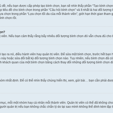
hủ đề, nếu bạn được cấp phép tạo bình chọn, bạn sẽ nhìn thấy phần “Tạo bình chọn
 tiêu đề cho bình chọn trong phần “Câu hỏi bình chọn” và ít nhất là hai đối tượng
lựa chọn trong phần “Lựa chọn tối đa của mỗi thành viên”, giới hạn thời gian tham
ình chọn rồi.
họn?
rị viên. Nếu bạn cảm thấy rằng bấy nhiêu đối tượng bình chọn đó vẫn chưa đủ cho bì
tạo ra nó, điều hành viên hay quản trị viên. Để sửa một bình chọn, trước hết bạn 
ày hoặc sửa đổi bất kỳ đối tượng bình chọn nào. Tuy nhiên, nếu bình chọn đã có n
nh khách quan của một bình chọn bằng cách thay đổi những đối tượng bình chọn đ
óm nhất định. Để có thể nhìn thấy chúng hiển thị, xem, gửi bài… bạn cần phải được 
n mục, mỗi một nhóm hay cá nhân mỗi thành viên. Quản trị viên có thể đã không ch
gười quản trị nếu bạn không chắc chắn lý do tại sao mình không thể đính kèm tập t