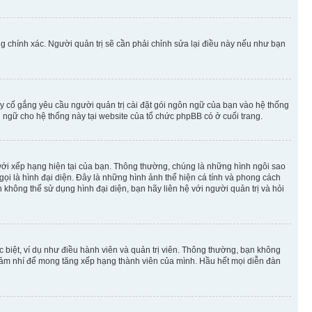
g chính xác. Người quản trị sẽ cần phải chỉnh sửa lại điều này nếu như bạn
y cố gắng yêu cầu người quản trị cài đặt gói ngôn ngữ của bạn vào hệ thống
 ngữ cho hệ thống này tại website của tổ chức phpBB có ở cuối trang.
m với xếp hạng hiện tại của bạn. Thông thường, chúng là những hình ngôi sao
 gọi là hình đại diện. Đây là những hình ảnh thể hiện cá tính và phong cách
không thể sử dụng hình đại diện, bạn hãy liên hệ với người quản trị và hỏi
 biệt, ví dụ như điều hành viên và quản trị viên. Thông thường, bạn không
à nhảm nhí để mong tăng xếp hạng thành viên của mình. Hầu hết mọi diễn đàn