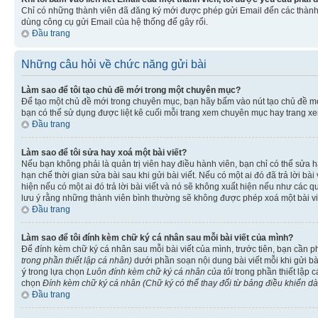
Chỉ có những thành viên đã đăng ký mới được phép gửi Email đến các thành 
dùng công cụ gửi Email của hệ thống để gây rối.
Đầu trang
Những câu hỏi về chức năng gửi bài
Làm sao để tôi tạo chủ đề mới trong một chuyên mục?
Để tạo một chủ đề mới trong chuyên mục, bạn hãy bấm vào nút tạo chủ đề m
bạn có thể sử dụng được liệt kê cuối mỗi trang xem chuyên mục hay trang x
Đầu trang
Làm sao để tôi sửa hay xoá một bài viết?
Nếu bạn không phải là quản trị viên hay điều hành viên, bạn chỉ có thể sửa h
hạn chế thời gian sửa bài sau khi gửi bài viết. Nếu có một ai đó đã trả lời b
hiện nếu có một ai đó trả lời bài viết và nó sẽ không xuất hiện nếu như các q
lưu ý rằng những thành viên bình thường sẽ không được phép xoá một bài viết 
Đầu trang
Làm sao để tôi đính kèm chữ ký cá nhân sau mỗi bài viết của mình?
Để đính kèm chữ ký cá nhân sau mỗi bài viết của mình, trước tiên, bạn cần 
trong phần thiết lập cá nhân)
dưới phần soạn nội dung bài viết mỗi khi gửi b
ý
trong lựa chọn
Luôn đính kèm chữ ký cá nhân của tôi
trong phần thiết lập 
chọn
Đính kèm chữ ký cá nhân (Chữ ký có thể thay đổi từ bảng điều khiển d
Đầu trang