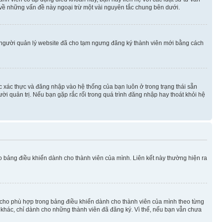
 về những vấn đề này ngoại trừ một vài nguyên tắc chung bên dưới.
 người quản lý website đã cho tạm ngưng đăng ký thành viên mới bằng cách
ệc xác thực và đăng nhập vào hệ thống của bạn luôn ở trong trạng thái sẵn
ời quản trị. Nếu bạn gặp rắc rối trong quá trình đăng nhập hay thoát khỏi hệ
ào bảng điều khiển dành cho thành viên của mình. Liên kết này thường hiện ra
iờ cho phù hợp trong bảng điều khiển dành cho thành viên của mình theo từng
n khác, chỉ dành cho những thành viên đã đăng ký. Vì thế, nếu bạn vẫn chưa