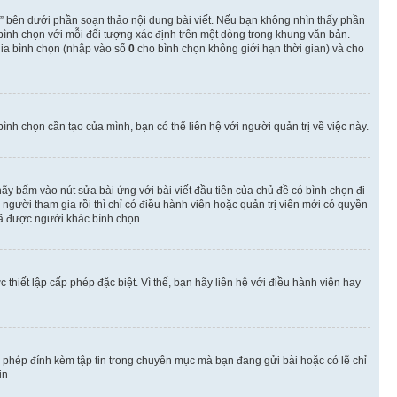
” bên dưới phần soạn thảo nội dung bài viết. Nếu bạn không nhìn thấy phần
 bình chọn với mỗi đối tượng xác định trên một dòng trong khung văn bản.
 gia bình chọn (nhập vào số
0
cho bình chọn không giới hạn thời gian) và cho
nh chọn cần tạo của mình, bạn có thể liên hệ với người quản trị về việc này.
hãy bấm vào nút sửa bài ứng với bài viết đầu tiên của chủ đề có bình chọn đi
gười tham gia rồi thì chỉ có điều hành viên hoặc quản trị viên mới có quyền
ã được người khác bình chọn.
thiết lập cấp phép đặc biệt. Vì thế, bạn hãy liên hệ với điều hành viên hay
o phép đính kèm tập tin trong chuyên mục mà bạn đang gửi bài hoặc có lẽ chỉ
in.