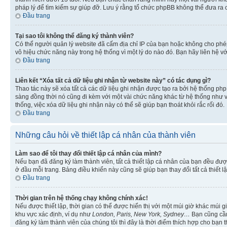
pháp lý để tìm kiếm sự giúp đỡ. Lưu ý rằng tổ chức phpBB không thể đưa ra 
Đầu trang
Tại sao tôi không thể đăng ký thành viên?
Có thể người quản lý website đã cấm địa chỉ IP của bạn hoặc không cho ph
vô hiệu chức năng này trong hệ thống vì một lý do nào đó. Bạn hãy liên hệ vớ
Đầu trang
Liên kết “Xóa tất cả dữ liệu ghi nhận từ website này” có tác dụng gì?
Thao tác này sẽ xóa tất cả các dữ liệu ghi nhận được tạo ra bởi hệ thống php
sàng đồng thời nó cũng đi kèm với một vài chức năng khác từ hệ thống như vi
thống, việc xóa dữ liệu ghi nhận này có thể sẽ giúp bạn thoát khỏi rắc rối đó.
Đầu trang
Những câu hỏi về thiết lập cá nhân của thành viên
Làm sao để tôi thay đổi thiết lập cá nhân của mình?
Nếu bạn đã đăng ký làm thành viên, tất cả thiết lập cá nhân của bạn đều đượ
ở đầu mỗi trang. Bảng điều khiển này cũng sẽ giúp bạn thay đổi tất cả thiết l
Đầu trang
Thời gian trên hệ thống chạy không chính xác!
Nếu được thiết lập, thời gian có thể được hiển thị với một múi giờ khác múi
khu vực xác định, ví dụ như
London, Paris, New York, Sydney…
Bạn cũng cần 
đăng ký làm thành viên của chúng tôi thì đây là thời điểm thích hợp cho bạn 