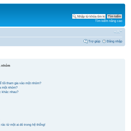
Tìm kiếm nâng cao
Trợ giúp
Đăng nhập
và nhóm
ể tôi tham gia vào một nhóm?
ủa một nhóm?
ắc khác nhau?
!
rác từ một ai đó trong hệ thống!