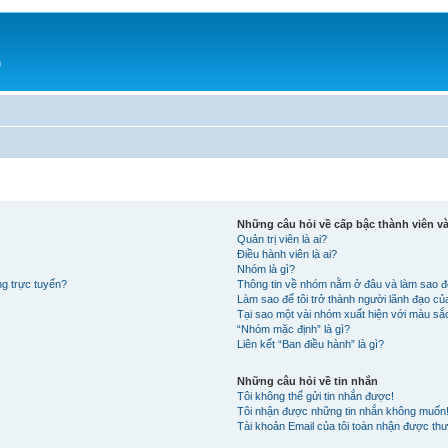
h
Những câu hỏi về cấp bậc thành viên 
Quản trị viên là ai?
Điều hành viên là ai?
Nhóm là gì?
ng trực tuyến?
Thông tin về nhóm nằm ở đâu và làm sao đ
Làm sao để tôi trở thành người lãnh đạo c
Tại sao một vài nhóm xuất hiện với màu s
“Nhóm mặc định” là gì?
Liên kết “Ban điều hành” là gì?
Những câu hỏi về tin nhắn
Tôi không thể gửi tin nhắn được!
Tôi nhận được những tin nhắn không muốn
Tài khoản Email của tôi toàn nhận được thư 