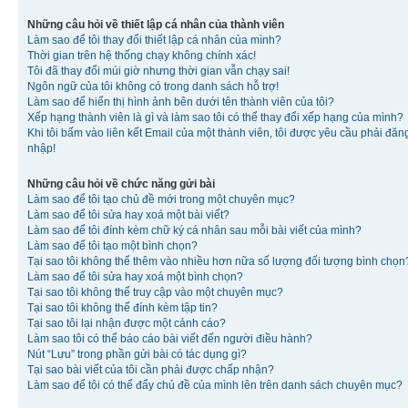
Những câu hỏi về thiết lập cá nhân của thành viên
Làm sao để tôi thay đổi thiết lập cá nhân của mình?
Thời gian trên hệ thống chạy không chính xác!
Tôi đã thay đổi múi giờ nhưng thời gian vẫn chạy sai!
Ngôn ngữ của tôi không có trong danh sách hỗ trợ!
Làm sao để hiển thị hình ảnh bên dưới tên thành viên của tôi?
Xếp hạng thành viên là gì và làm sao tôi có thể thay đổi xếp hạng của mình?
Khi tôi bấm vào liên kết Email của một thành viên, tôi được yêu cầu phải đăn
nhập!
Những câu hỏi về chức năng gửi bài
Làm sao để tôi tạo chủ đề mới trong một chuyên mục?
Làm sao để tôi sửa hay xoá một bài viết?
Làm sao để tôi đính kèm chữ ký cá nhân sau mỗi bài viết của mình?
Làm sao để tôi tạo một bình chọn?
Tại sao tôi không thể thêm vào nhiều hơn nữa số lượng đối tượng bình chọn
Làm sao để tôi sửa hay xoá một bình chọn?
Tại sao tôi không thể truy cập vào một chuyên mục?
Tại sao tôi không thể đính kèm tập tin?
Tại sao tôi lại nhận được một cảnh cáo?
Làm sao tôi có thể báo cáo bài viết đến người điều hành?
Nút “Lưu” trong phần gửi bài có tác dụng gì?
Tại sao bài viết của tôi cần phải được chấp nhận?
Làm sao để tôi có thể đẩy chủ đề của mình lên trên danh sách chuyên mục?