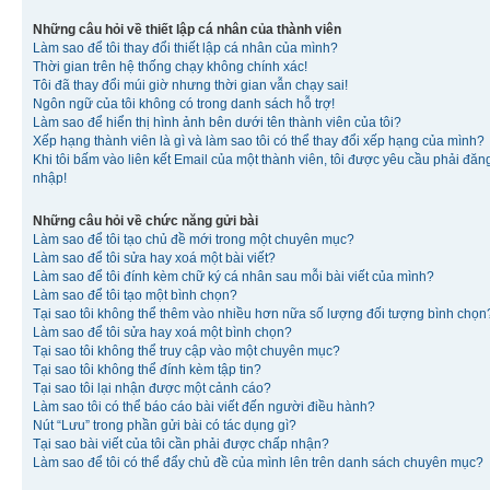
Những câu hỏi về thiết lập cá nhân của thành viên
Làm sao để tôi thay đổi thiết lập cá nhân của mình?
Thời gian trên hệ thống chạy không chính xác!
Tôi đã thay đổi múi giờ nhưng thời gian vẫn chạy sai!
Ngôn ngữ của tôi không có trong danh sách hỗ trợ!
Làm sao để hiển thị hình ảnh bên dưới tên thành viên của tôi?
Xếp hạng thành viên là gì và làm sao tôi có thể thay đổi xếp hạng của mình?
Khi tôi bấm vào liên kết Email của một thành viên, tôi được yêu cầu phải đăn
nhập!
Những câu hỏi về chức năng gửi bài
Làm sao để tôi tạo chủ đề mới trong một chuyên mục?
Làm sao để tôi sửa hay xoá một bài viết?
Làm sao để tôi đính kèm chữ ký cá nhân sau mỗi bài viết của mình?
Làm sao để tôi tạo một bình chọn?
Tại sao tôi không thể thêm vào nhiều hơn nữa số lượng đối tượng bình chọn
Làm sao để tôi sửa hay xoá một bình chọn?
Tại sao tôi không thể truy cập vào một chuyên mục?
Tại sao tôi không thể đính kèm tập tin?
Tại sao tôi lại nhận được một cảnh cáo?
Làm sao tôi có thể báo cáo bài viết đến người điều hành?
Nút “Lưu” trong phần gửi bài có tác dụng gì?
Tại sao bài viết của tôi cần phải được chấp nhận?
Làm sao để tôi có thể đẩy chủ đề của mình lên trên danh sách chuyên mục?