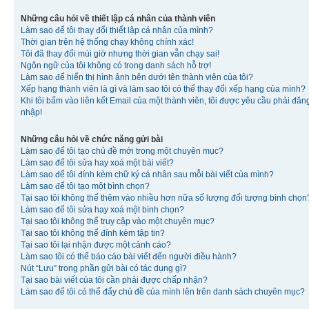
Những câu hỏi về thiết lập cá nhân của thành viên
Làm sao để tôi thay đổi thiết lập cá nhân của mình?
Thời gian trên hệ thống chạy không chính xác!
Tôi đã thay đổi múi giờ nhưng thời gian vẫn chạy sai!
Ngôn ngữ của tôi không có trong danh sách hỗ trợ!
Làm sao để hiển thị hình ảnh bên dưới tên thành viên của tôi?
Xếp hạng thành viên là gì và làm sao tôi có thể thay đổi xếp hạng của mình?
Khi tôi bấm vào liên kết Email của một thành viên, tôi được yêu cầu phải đăn
nhập!
Những câu hỏi về chức năng gửi bài
Làm sao để tôi tạo chủ đề mới trong một chuyên mục?
Làm sao để tôi sửa hay xoá một bài viết?
Làm sao để tôi đính kèm chữ ký cá nhân sau mỗi bài viết của mình?
Làm sao để tôi tạo một bình chọn?
Tại sao tôi không thể thêm vào nhiều hơn nữa số lượng đối tượng bình chọn
Làm sao để tôi sửa hay xoá một bình chọn?
Tại sao tôi không thể truy cập vào một chuyên mục?
Tại sao tôi không thể đính kèm tập tin?
Tại sao tôi lại nhận được một cảnh cáo?
Làm sao tôi có thể báo cáo bài viết đến người điều hành?
Nút “Lưu” trong phần gửi bài có tác dụng gì?
Tại sao bài viết của tôi cần phải được chấp nhận?
Làm sao để tôi có thể đẩy chủ đề của mình lên trên danh sách chuyên mục?