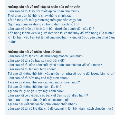
Những câu hỏi về thiết lập cá nhân của thành viên
Làm sao để tôi thay đổi thiết lập cá nhân của mình?
Thời gian trên hệ thống chạy không chính xác!
Tôi đã thay đổi múi giờ nhưng thời gian vẫn chạy sai!
Ngôn ngữ của tôi không có trong danh sách hỗ trợ!
Làm sao để hiển thị hình ảnh bên dưới tên thành viên của tôi?
Xếp hạng thành viên là gì và làm sao tôi có thể thay đổi xếp hạng của mình?
Khi tôi bấm vào liên kết Email của một thành viên, tôi được yêu cầu phải đăn
nhập!
Những câu hỏi về chức năng gửi bài
Làm sao để tôi tạo chủ đề mới trong một chuyên mục?
Làm sao để tôi sửa hay xoá một bài viết?
Làm sao để tôi đính kèm chữ ký cá nhân sau mỗi bài viết của mình?
Làm sao để tôi tạo một bình chọn?
Tại sao tôi không thể thêm vào nhiều hơn nữa số lượng đối tượng bình chọn
Làm sao để tôi sửa hay xoá một bình chọn?
Tại sao tôi không thể truy cập vào một chuyên mục?
Tại sao tôi không thể đính kèm tập tin?
Tại sao tôi lại nhận được một cảnh cáo?
Làm sao tôi có thể báo cáo bài viết đến người điều hành?
Nút “Lưu” trong phần gửi bài có tác dụng gì?
Tại sao bài viết của tôi cần phải được chấp nhận?
Làm sao để tôi có thể đẩy chủ đề của mình lên trên danh sách chuyên mục?