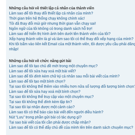
Những câu hỏi về thiết lập cá nhân của thành viên
Làm sao để tôi thay đổi thiết lập cá nhân của mình?
Thời gian trên hệ thống chạy không chính xác!
Tôi đã thay đổi múi giờ nhưng thời gian vẫn chạy sai!
Ngôn ngữ của tôi không có trong danh sách hỗ trợ!
Làm sao để hiển thị hình ảnh bên dưới tên thành viên của tôi?
Xếp hạng thành viên là gì và làm sao tôi có thể thay đổi xếp hạng của mình?
Khi tôi bấm vào liên kết Email của một thành viên, tôi được yêu cầu phải đăn
nhập!
Những câu hỏi về chức năng gửi bài
Làm sao để tôi tạo chủ đề mới trong một chuyên mục?
Làm sao để tôi sửa hay xoá một bài viết?
Làm sao để tôi đính kèm chữ ký cá nhân sau mỗi bài viết của mình?
Làm sao để tôi tạo một bình chọn?
Tại sao tôi không thể thêm vào nhiều hơn nữa số lượng đối tượng bình chọn
Làm sao để tôi sửa hay xoá một bình chọn?
Tại sao tôi không thể truy cập vào một chuyên mục?
Tại sao tôi không thể đính kèm tập tin?
Tại sao tôi lại nhận được một cảnh cáo?
Làm sao tôi có thể báo cáo bài viết đến người điều hành?
Nút “Lưu” trong phần gửi bài có tác dụng gì?
Tại sao bài viết của tôi cần phải được chấp nhận?
Làm sao để tôi có thể đẩy chủ đề của mình lên trên danh sách chuyên mục?