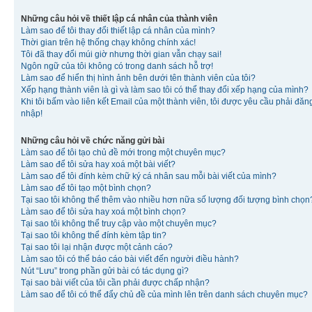
Những câu hỏi về thiết lập cá nhân của thành viên
Làm sao để tôi thay đổi thiết lập cá nhân của mình?
Thời gian trên hệ thống chạy không chính xác!
Tôi đã thay đổi múi giờ nhưng thời gian vẫn chạy sai!
Ngôn ngữ của tôi không có trong danh sách hỗ trợ!
Làm sao để hiển thị hình ảnh bên dưới tên thành viên của tôi?
Xếp hạng thành viên là gì và làm sao tôi có thể thay đổi xếp hạng của mình?
Khi tôi bấm vào liên kết Email của một thành viên, tôi được yêu cầu phải đăn
nhập!
Những câu hỏi về chức năng gửi bài
Làm sao để tôi tạo chủ đề mới trong một chuyên mục?
Làm sao để tôi sửa hay xoá một bài viết?
Làm sao để tôi đính kèm chữ ký cá nhân sau mỗi bài viết của mình?
Làm sao để tôi tạo một bình chọn?
Tại sao tôi không thể thêm vào nhiều hơn nữa số lượng đối tượng bình chọn
Làm sao để tôi sửa hay xoá một bình chọn?
Tại sao tôi không thể truy cập vào một chuyên mục?
Tại sao tôi không thể đính kèm tập tin?
Tại sao tôi lại nhận được một cảnh cáo?
Làm sao tôi có thể báo cáo bài viết đến người điều hành?
Nút “Lưu” trong phần gửi bài có tác dụng gì?
Tại sao bài viết của tôi cần phải được chấp nhận?
Làm sao để tôi có thể đẩy chủ đề của mình lên trên danh sách chuyên mục?