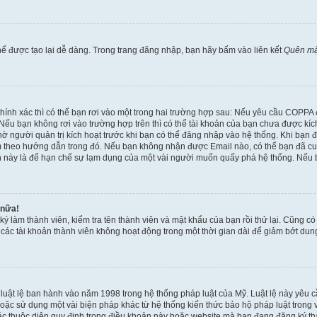
ể được tạo lại dễ dàng. Trong trang đăng nhập, bạn hãy bấm vào liên kết
Quên mậ
 chính xác thì có thể bạn rơi vào một trong hai trường hợp sau: Nếu yêu cầu COPPA
ếu bạn không rơi vào trường hợp trên thì có thể tài khoản của bạn chưa được kích 
ờ người quản trị kích hoạt trước khi bạn có thể đăng nhập vào hệ thống. Khi bạn 
 theo hướng dẫn trong đó. Nếu bạn không nhận được Email nào, có thể bạn đã cung
hoản này là để hạn chế sự lạm dụng của một vài người muốn quấy phá hệ thống. Nếu
 nữa!
ký làm thành viên, kiểm tra tên thành viên và mật khẩu của bạn rồi thử lại. Cũng c
ỳ các tài khoản thành viên không hoạt động trong một thời gian dài để giảm bớt du
 luật lệ ban hành vào năm 1998 trong hệ thống pháp luật của Mỹ. Luật lệ này yêu cầ
c sử dụng một vài biện pháp khác từ hệ thống kiến thức bảo hộ pháp luật trong việ
c thuộc diện quy định trong điều khoản này hoặc website mà bạn đang đăng ký thàn