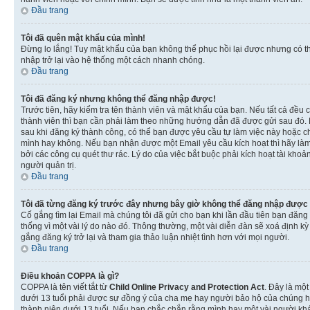
Đầu trang
Tôi đã quên mật khẩu của mình!
Đừng lo lắng! Tuy mật khẩu của bạn không thể phục hồi lại được nhưng có th
nhập trở lại vào hệ thống một cách nhanh chóng.
Đầu trang
Tôi đã đăng ký nhưng không thể đăng nhập được!
Trước tiên, hãy kiểm tra tên thành viên và mật khẩu của bạn. Nếu tất cả đều
thành viên thì bạn cần phải làm theo những hướng dẫn đã được gửi sau đó. N
sau khi đăng ký thành công, có thể bạn được yêu cầu tự làm việc này hoặc ch
mình hay không. Nếu bạn nhận được một Email yêu cầu kích hoạt thì hãy làm
bởi các công cụ quét thư rác. Lý do của việc bắt buộc phải kích hoạt tài k
người quản trị.
Đầu trang
Tôi đã từng đăng ký trước đây nhưng bây giờ không thể đăng nhập được
Cố gắng tìm lại Email mà chúng tôi đã gửi cho bạn khi lần đầu tiên bạn đăng 
thống vì một vài lý do nào đó. Thông thường, một vài diễn đàn sẽ xoá định k
gắng đăng ký trở lại và tham gia thảo luận nhiệt tình hơn với mọi người.
Đầu trang
Điều khoản COPPA là gì?
COPPA là tên viết tắt từ
Child Online Privacy and Protection Act
. Đây là một
dưới 13 tuổi phải được sự đồng ý của cha mẹ hay người bảo hộ của chúng hoặ
thành niên dưới 13 tuổi. Nếu bạn chắc chắn rằng mình hay một vài người khá