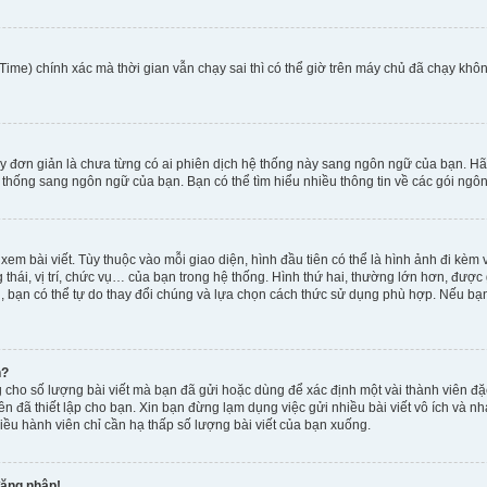
ime) chính xác mà thời gian vẫn chạy sai thì có thể giờ trên máy chủ đã chạy khôn
y đơn giản là chưa từng có ai phiên dịch hệ thống này sang ngôn ngữ của bạn. Hã
 thống sang ngôn ngữ của bạn. Bạn có thể tìm hiểu nhiều thông tin về các gói ngôn
xem bài viết. Tùy thuộc vào mỗi giao diện, hình đầu tiên có thể là hình ảnh đi kè
g thái, vị trí, chức vụ… của bạn trong hệ thống. Hình thứ hai, thường lớn hơn, được
, bạn có thể tự do thay đổi chúng và lựa chọn cách thức sử dụng phù hợp. Nếu bạn 
h?
 cho số lượng bài viết mà bạn đã gửi hoặc dùng để xác định một vài thành viên đặc
viên đã thiết lập cho bạn. Xin bạn đừng lạm dụng việc gửi nhiều bài viết vô ích v
iều hành viên chỉ cần hạ thấp số lượng bài viết của bạn xuống.
đăng nhập!