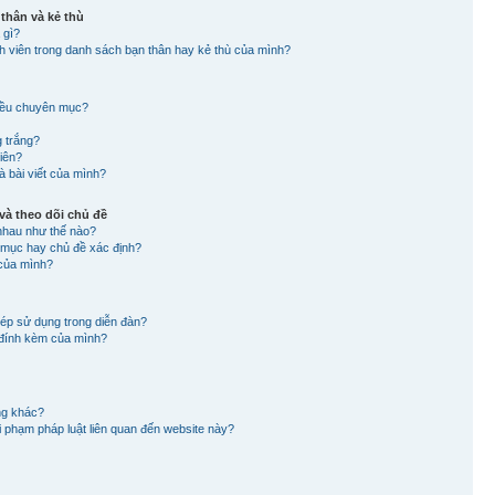
 thân và kẻ thù
 gì?
nh viên trong danh sách bạn thân hay kẻ thù của mình?
hiều chuyên mục?
g trắng?
viên?
à bài viết của mình?
à theo dõi chủ đề
nhau như thế nào?
n mục hay chủ đề xác định?
 của mình?
hép sử dụng trong diễn đàn?
in đính kèm của mình?
ng khác?
 vi phạm pháp luật liên quan đến website này?