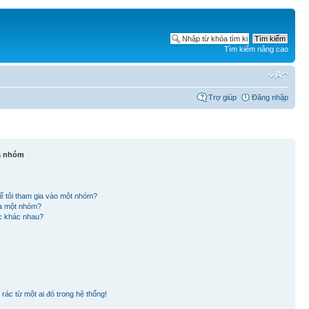
Tìm kiếm nâng cao
Trợ giúp
Đăng nhập
và nhóm
ể tôi tham gia vào một nhóm?
ủa một nhóm?
ắc khác nhau?
!
rác từ một ai đó trong hệ thống!