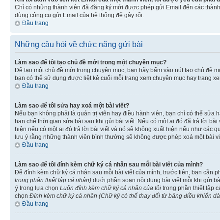
Chỉ có những thành viên đã đăng ký mới được phép gửi Email đến các thành 
dùng công cụ gửi Email của hệ thống để gây rối.
Đầu trang
Những câu hỏi về chức năng gửi bài
Làm sao để tôi tạo chủ đề mới trong một chuyên mục?
Để tạo một chủ đề mới trong chuyên mục, bạn hãy bấm vào nút tạo chủ đề m
bạn có thể sử dụng được liệt kê cuối mỗi trang xem chuyên mục hay trang x
Đầu trang
Làm sao để tôi sửa hay xoá một bài viết?
Nếu bạn không phải là quản trị viên hay điều hành viên, bạn chỉ có thể sửa h
hạn chế thời gian sửa bài sau khi gửi bài viết. Nếu có một ai đó đã trả lời b
hiện nếu có một ai đó trả lời bài viết và nó sẽ không xuất hiện nếu như các q
lưu ý rằng những thành viên bình thường sẽ không được phép xoá một bài viết 
Đầu trang
Làm sao để tôi đính kèm chữ ký cá nhân sau mỗi bài viết của mình?
Để đính kèm chữ ký cá nhân sau mỗi bài viết của mình, trước tiên, bạn cần 
trong phần thiết lập cá nhân)
dưới phần soạn nội dung bài viết mỗi khi gửi b
ý
trong lựa chọn
Luôn đính kèm chữ ký cá nhân của tôi
trong phần thiết lập 
chọn
Đính kèm chữ ký cá nhân (Chữ ký có thể thay đổi từ bảng điều khiển d
Đầu trang