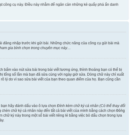
 hoạt công cụ này. Điều này nhằm để ngăn cản những kẻ quấy phá ẩn danh
ải đăng nhập trước khi gửi bài. Những chức năng của công cụ gửi bài mà
 tham gia bình chọn trong chuyên mục này…
h bấm vào nút sửa bài trong bài viết tương ứng, thỉnh thoảng bạn có thể bị
ển thị tổng số lần mà bạn đã sửa cùng với ngày giờ sửa. Dòng chữ này chỉ xuất
êu rõ lý do vì sao sửa bài viết của bạn theo quan điểm của họ. Bạn cũng cần
o, bạn hãy đánh dấu vào ô lựa chọn
Đính kèm chữ ký cá nhân (Có thể thay đổi
ng chèn chữ ký cá nhân này đến tất cả bài viết của mình bằng cách chọn
Đồng
 chữ ký này trong một số bài viết riêng lẻ bằng việc bỏ dấu chọn trong lựa
ày.