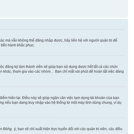
xác mà vẫn không thể đăng nhập được, hãy liên hệ với người quản trị để
 tiến hành khắc phục.
việc đăng ký làm thành viên sẽ giúp bạn sử dụng được hết tất cả các chức
ên khác, tham gia vào các nhóm… Bạn chỉ mất vài phút để hoàn tất việc đăng
iểm hiện tại. Điều này sẽ giúp ngăn cản việc lạm dụng tài khoản của bạn
ụng nếu bạn đang truy nhập vào hệ thống từ một máy tính dùng chung, ví dụ
ọn
Đồng ý
, bạn sẽ chỉ xuất hiện trực tuyến đối với các quản trị viên, các điều