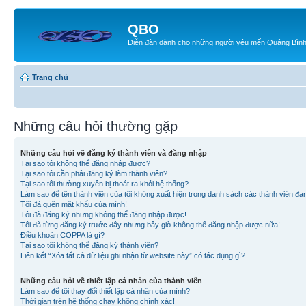
QBO
Diễn đàn dành cho những người yêu mến Quảng Bìn
Trang chủ
Những câu hỏi thường gặp
Những câu hỏi về đăng ký thành viên và đăng nhập
Tại sao tôi không thể đăng nhập được?
Tại sao tôi cần phải đăng ký làm thành viên?
Tại sao tôi thường xuyên bị thoát ra khỏi hệ thống?
Làm sao để tên thành viên của tôi không xuất hiện trong danh sách các thành viên đa
Tôi đã quên mật khẩu của mình!
Tôi đã đăng ký nhưng không thể đăng nhập được!
Tôi đã từng đăng ký trước đây nhưng bây giờ không thể đăng nhập được nữa!
Điều khoản COPPA là gì?
Tại sao tôi không thể đăng ký thành viên?
Liên kết “Xóa tất cả dữ liệu ghi nhận từ website này” có tác dụng gì?
Những câu hỏi về thiết lập cá nhân của thành viên
Làm sao để tôi thay đổi thiết lập cá nhân của mình?
Thời gian trên hệ thống chạy không chính xác!