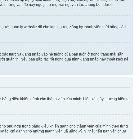
 về những vấn đề này ngoại trừ một vài nguyên tắc chung bên dưới.
 người quản lý website đã cho tạm ngưng đăng ký thành viên mới bằng cách
ệc xác thực và đăng nhập vào hệ thống của bạn luôn ở trong trạng thái sẵn
ời quản trị. Nếu bạn gặp rắc rối trong quá trình đăng nhập hay thoát khỏi hệ
ào bảng điều khiển dành cho thành viên của mình. Liên kết này thường hiện ra
iờ cho phù hợp trong bảng điều khiển dành cho thành viên của mình theo từng
n khác, chỉ dành cho những thành viên đã đăng ký. Vì thế, nếu bạn vẫn chưa