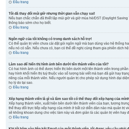
Đầu trang
Tôi đã thay đổi múi giờ nhưng thời gian vẫn chạy sai!
Nếu bạn chắc chắn đã thiết lập múi giờ và giờ mùa hè/DST (Daylight Saving T
thông báo sớm cho họ biết.
Đầu trang
Ngôn ngữ của tôi không có trong danh sách hỗ trợ!
Có thể quản trị viên chưa cài đặt gói ngôn ngữ mà bạn dùng vào hệ thống ha
nếu nó có sẵn. Nếu chưa có, bạn có thể đề nghị cùng tham gia phiên dịch hệ
Đầu trang
Làm sao để hiển thị hình ảnh bên dưới tên thành viên của tôi?
Có hai hình ảnh có thể được hiển thị bên dưới một tên thành viên trong phần 
hay hình khối hiển thị tuỳ thuộc vào số lượng bài viết mà bạn đã gửi hay trạn
riêng của mỗi thành viên. Nếu người quản trị cho phép sử dụng hình đại diện
họ lý do tại sao.
Đầu trang
Xếp hạng thành viên là gì và làm sao tôi có thể thay đổi xếp hạng của mìn
Xếp hạng thành viên, xuất hiện bên dưới tên thành viên của bạn, tượng trưng
thể thay đổi trực tiếp xếp hạng của mình ở bất cứ diễn đàn nào mà quản trị 
sẽ không khoan dung cho việc làm này và đơn giản là các quản trị viên hay đ
Đầu trang
Khi tôi bấm vào liên kết Email của một thành viên, tôi được yêu cầu phải 