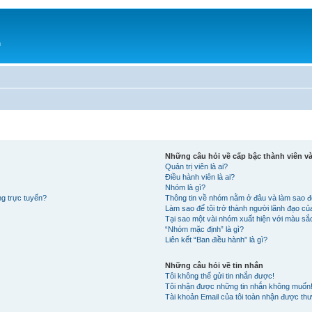
h
Những câu hỏi về cấp bậc thành viên 
Quản trị viên là ai?
Điều hành viên là ai?
Nhóm là gì?
ng trực tuyến?
Thông tin về nhóm nằm ở đâu và làm sao đ
Làm sao để tôi trở thành người lãnh đạo c
Tại sao một vài nhóm xuất hiện với màu s
“Nhóm mặc định” là gì?
Liên kết “Ban điều hành” là gì?
Những câu hỏi về tin nhắn
Tôi không thể gửi tin nhắn được!
Tôi nhận được những tin nhắn không muốn
Tài khoản Email của tôi toàn nhận được thư 