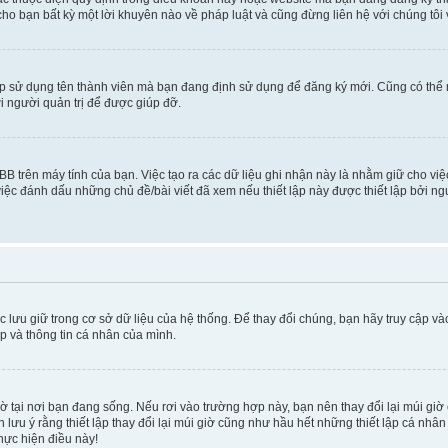
cho bạn bất kỳ một lời khuyên nào về pháp luật và cũng đừng liên hệ với chúng tôi
ép sử dụng tên thành viên mà bạn đang định sử dụng để đăng ký mới. Cũng có thể
i người quản trị để được giúp đỡ.
BB trên máy tính của bạn. Việc tạo ra các dữ liệu ghi nhận này là nhằm giữ cho vi
ệc đánh dấu những chủ đề/bài viết đã xem nếu thiết lập này được thiết lập bởi ngư
c lưu giữ trong cơ sở dữ liệu của hệ thống. Để thay đổi chúng, bạn hãy truy cập v
ập và thông tin cá nhân của mình.
 giờ tại nơi bạn đang sống. Nếu rơi vào trường hợp này, bạn nên thay đổi lại múi g
lưu ý rằng thiết lập thay đổi lại múi giờ cũng như hầu hết những thiết lập cá nhâ
thực hiện điều này!