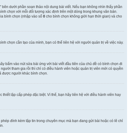
” bên dưới phần soạn thảo nội dung bài viết. Nếu bạn không nhìn thấy phần
 bình chọn với mỗi đối tượng xác định trên một dòng trong khung văn bản.
 gia bình chọn (nhập vào số
0
cho bình chọn không giới hạn thời gian) và cho
nh chọn cần tạo của mình, bạn có thể liên hệ với người quản trị về việc này.
hãy bấm vào nút sửa bài ứng với bài viết đầu tiên của chủ đề có bình chọn đi
gười tham gia rồi thì chỉ có điều hành viên hoặc quản trị viên mới có quyền
ã được người khác bình chọn.
thiết lập cấp phép đặc biệt. Vì thế, bạn hãy liên hệ với điều hành viên hay
o phép đính kèm tập tin trong chuyên mục mà bạn đang gửi bài hoặc có lẽ chỉ
in.