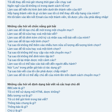
Tôi đã thay đổi múi giờ nhưng thời gian vẫn chạy sai!
Ngôn ngữ của tôi không có trong danh sách hỗ trợ!
Làm sao để hiển thị hình ảnh bên dưới tên thành viên của tôi?
Xếp hạng thành viên là gì và làm sao tôi có thể thay đổi xếp hạng của mình?
Khi tôi bấm vào liên kết Email của một thành viên, tôi được yêu cầu phải đăng nhập!
Những câu hỏi về chức năng gửi bài
Làm sao để tôi tạo chủ đề mới trong một chuyên mục?
Làm sao để tôi sửa hay xoá một bài viết?
Làm sao để tôi đính kèm chữ ký cá nhân sau mỗi bài viết của mình?
Làm sao để tôi tạo một bình chọn?
Tại sao tôi không thể thêm vào nhiều hơn nữa số lượng đối tượng bình chọn?
Làm sao để tôi sửa hay xoá một bình chọn?
Tại sao tôi không thể truy cập vào một chuyên mục?
Tại sao tôi không thể đính kèm tập tin?
Tại sao tôi lại nhận được một cảnh cáo?
Làm sao tôi có thể báo cáo bài viết đến người điều hành?
Nút “Lưu” trong phần gửi bài có tác dụng gì?
Tại sao bài viết của tôi cần phải được chấp nhận?
Làm sao để tôi có thể đẩy chủ đề của mình lên trên danh sách chuyên mục?
Những câu hỏi về định dạng bài viết và các loại chủ đề
BBCode là gì?
Tôi có thể sử dụng mã HTML được không?
Biểu tượng vui là gì?
Tôi có thể gửi hình trong bài viết?
Thông báo chung là gì?
Thông báo là gì?
Chú ý là gì?