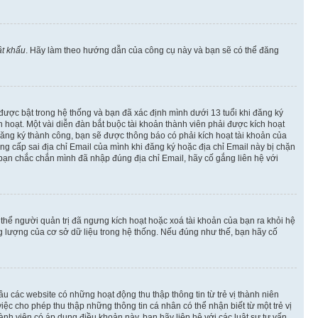
t khẩu
. Hãy làm theo hướng dẫn của công cụ này và bạn sẽ có thể đăng
 được bật trong hệ thống và bạn đã xác định mình dưới 13 tuổi khi đăng ký
hoạt. Một vài diễn đàn bắt buộc tài khoản thành viên phải được kích hoạt
đăng ký thành công, bạn sẽ được thông báo có phải kích hoạt tài khoản của
 cấp sai địa chỉ Email của mình khi đăng ký hoặc địa chỉ Email này bị chặn
 bạn chắc chắn mình đã nhập đúng địa chỉ Email, hãy cố gắng liên hệ với
ó thể người quản trị đã ngưng kích hoạt hoặc xoá tài khoản của bạn ra khỏi hệ
ng lượng của cơ sở dữ liệu trong hệ thống. Nếu đúng như thế, bạn hãy cố
u các website có những hoạt động thu thập thông tin từ trẻ vị thành niên
c cho phép thu thập những thông tin cá nhân có thể nhận biết từ một trẻ vị
h viên có áp dụng điều khoản này, bạn hãy liên hệ với các luật sư tư vấn