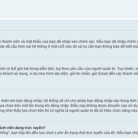
ên thành viên và mật khẩu của bạn đã nhập vào chính xác. Nếu bạn đã nhập chính 
te đã cấu hình sai hệ thống ở một chỗ nào đó và họ cần bạn thông báo để biết mà
i có thể gửi bài trong diễn đàn, tuỳ theo yêu cầu của người quản trị. Tuy nhiên, 
khách sử dụng, ví dụ như hình đại diện, gửi tin nhắn, gửi Email đến các thành vi
é thăm
khi bạn đăng nhập, hệ thống sẽ chỉ cho phép bạn đăng nhập vào trong thời đ
 lựa chọn trên một lần trong khi đăng nhập. Điều này không được khuyến cáo sử d
ông nhìn thấy lựa chọn trên thì có nghĩa là người quản trị đã vô hiệu chức năng này.
hành viên đang trực tuyến?
thống”, bạn hãy tìm đến lựa chọn
Luôn ẩn trạng thái trực tuyến của tôi
. Nếu bạn ch