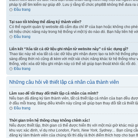
pháp lý để tìm kiếm sự giúp đỡ. Lưu ý rằng tổ chức phpBB không thể đưa ra 
Đầu trang
Tại sao tôi không thể đăng ký thành viên?
Có thể người quản lý website đã cấm địa chỉ IP của bạn hoặc không cho ph
vô hiệu chức năng này trong hệ thống vì một lý do nào đó. Bạn hãy liên hệ vớ
Đầu trang
Liên kết “Xóa tất cả dữ liệu ghi nhận từ website này” có tác dụng gì?
Thao tác này sẽ xóa tất cả các dữ liệu ghi nhận được tạo ra bởi hệ thống php
sàng đồng thời nó cũng đi kèm với một vài chức năng khác từ hệ thống như vi
thống, việc xóa dữ liệu ghi nhận này có thể sẽ giúp bạn thoát khỏi rắc rối đó.
Đầu trang
Những câu hỏi về thiết lập cá nhân của thành viên
Làm sao để tôi thay đổi thiết lập cá nhân của mình?
Nếu bạn đã đăng ký làm thành viên, tất cả thiết lập cá nhân của bạn đều đượ
ở đầu mỗi trang. Bảng điều khiển này cũng sẽ giúp bạn thay đổi tất cả thiết l
Đầu trang
Thời gian trên hệ thống chạy không chính xác!
Nếu được thiết lập, thời gian có thể được hiển thị với một múi giờ khác múi
khu vực xác định, ví dụ như
London, Paris, New York, Sydney…
Bạn cũng cần 
đăng ký làm thành viên của chúng tôi thì đây là thời điểm thích hợp cho bạn 