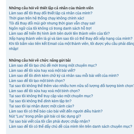
Những câu hỏi về thiết lập cá nhân của thành viên
Làm sao để tôi thay đổi thiết lập cá nhân của mình?
Thời gian trên hệ thống chạy không chính xác!
Tôi đã thay đổi múi giờ nhưng thời gian vẫn chạy sai!
Ngôn ngữ của tôi không có trong danh sách hỗ trợ!
Làm sao để hiển thị hình ảnh bên dưới tên thành viên của tôi?
Xếp hạng thành viên là gì và làm sao tôi có thể thay đổi xếp hạng của mình?
Khi tôi bấm vào liên kết Email của một thành viên, tôi được yêu cầu phải đăn
nhập!
Những câu hỏi về chức năng gửi bài
Làm sao để tôi tạo chủ đề mới trong một chuyên mục?
Làm sao để tôi sửa hay xoá một bài viết?
Làm sao để tôi đính kèm chữ ký cá nhân sau mỗi bài viết của mình?
Làm sao để tôi tạo một bình chọn?
Tại sao tôi không thể thêm vào nhiều hơn nữa số lượng đối tượng bình chọn
Làm sao để tôi sửa hay xoá một bình chọn?
Tại sao tôi không thể truy cập vào một chuyên mục?
Tại sao tôi không thể đính kèm tập tin?
Tại sao tôi lại nhận được một cảnh cáo?
Làm sao tôi có thể báo cáo bài viết đến người điều hành?
Nút “Lưu” trong phần gửi bài có tác dụng gì?
Tại sao bài viết của tôi cần phải được chấp nhận?
Làm sao để tôi có thể đẩy chủ đề của mình lên trên danh sách chuyên mục?