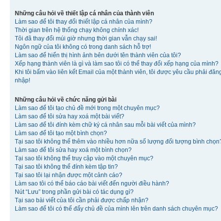
Những câu hỏi về thiết lập cá nhân của thành viên
Làm sao để tôi thay đổi thiết lập cá nhân của mình?
Thời gian trên hệ thống chạy không chính xác!
Tôi đã thay đổi múi giờ nhưng thời gian vẫn chạy sai!
Ngôn ngữ của tôi không có trong danh sách hỗ trợ!
Làm sao để hiển thị hình ảnh bên dưới tên thành viên của tôi?
Xếp hạng thành viên là gì và làm sao tôi có thể thay đổi xếp hạng của mình?
Khi tôi bấm vào liên kết Email của một thành viên, tôi được yêu cầu phải đăn
nhập!
Những câu hỏi về chức năng gửi bài
Làm sao để tôi tạo chủ đề mới trong một chuyên mục?
Làm sao để tôi sửa hay xoá một bài viết?
Làm sao để tôi đính kèm chữ ký cá nhân sau mỗi bài viết của mình?
Làm sao để tôi tạo một bình chọn?
Tại sao tôi không thể thêm vào nhiều hơn nữa số lượng đối tượng bình chọn
Làm sao để tôi sửa hay xoá một bình chọn?
Tại sao tôi không thể truy cập vào một chuyên mục?
Tại sao tôi không thể đính kèm tập tin?
Tại sao tôi lại nhận được một cảnh cáo?
Làm sao tôi có thể báo cáo bài viết đến người điều hành?
Nút “Lưu” trong phần gửi bài có tác dụng gì?
Tại sao bài viết của tôi cần phải được chấp nhận?
Làm sao để tôi có thể đẩy chủ đề của mình lên trên danh sách chuyên mục?