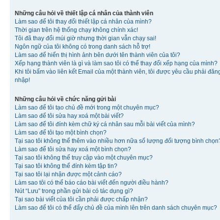
Những câu hỏi về thiết lập cá nhân của thành viên
Làm sao để tôi thay đổi thiết lập cá nhân của mình?
Thời gian trên hệ thống chạy không chính xác!
Tôi đã thay đổi múi giờ nhưng thời gian vẫn chạy sai!
Ngôn ngữ của tôi không có trong danh sách hỗ trợ!
Làm sao để hiển thị hình ảnh bên dưới tên thành viên của tôi?
Xếp hạng thành viên là gì và làm sao tôi có thể thay đổi xếp hạng của mình?
Khi tôi bấm vào liên kết Email của một thành viên, tôi được yêu cầu phải đăn
nhập!
Những câu hỏi về chức năng gửi bài
Làm sao để tôi tạo chủ đề mới trong một chuyên mục?
Làm sao để tôi sửa hay xoá một bài viết?
Làm sao để tôi đính kèm chữ ký cá nhân sau mỗi bài viết của mình?
Làm sao để tôi tạo một bình chọn?
Tại sao tôi không thể thêm vào nhiều hơn nữa số lượng đối tượng bình chọn
Làm sao để tôi sửa hay xoá một bình chọn?
Tại sao tôi không thể truy cập vào một chuyên mục?
Tại sao tôi không thể đính kèm tập tin?
Tại sao tôi lại nhận được một cảnh cáo?
Làm sao tôi có thể báo cáo bài viết đến người điều hành?
Nút “Lưu” trong phần gửi bài có tác dụng gì?
Tại sao bài viết của tôi cần phải được chấp nhận?
Làm sao để tôi có thể đẩy chủ đề của mình lên trên danh sách chuyên mục?