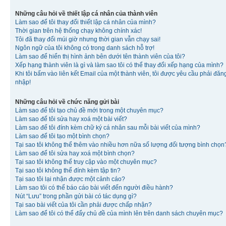
Những câu hỏi về thiết lập cá nhân của thành viên
Làm sao để tôi thay đổi thiết lập cá nhân của mình?
Thời gian trên hệ thống chạy không chính xác!
Tôi đã thay đổi múi giờ nhưng thời gian vẫn chạy sai!
Ngôn ngữ của tôi không có trong danh sách hỗ trợ!
Làm sao để hiển thị hình ảnh bên dưới tên thành viên của tôi?
Xếp hạng thành viên là gì và làm sao tôi có thể thay đổi xếp hạng của mình?
Khi tôi bấm vào liên kết Email của một thành viên, tôi được yêu cầu phải đăn
nhập!
Những câu hỏi về chức năng gửi bài
Làm sao để tôi tạo chủ đề mới trong một chuyên mục?
Làm sao để tôi sửa hay xoá một bài viết?
Làm sao để tôi đính kèm chữ ký cá nhân sau mỗi bài viết của mình?
Làm sao để tôi tạo một bình chọn?
Tại sao tôi không thể thêm vào nhiều hơn nữa số lượng đối tượng bình chọn
Làm sao để tôi sửa hay xoá một bình chọn?
Tại sao tôi không thể truy cập vào một chuyên mục?
Tại sao tôi không thể đính kèm tập tin?
Tại sao tôi lại nhận được một cảnh cáo?
Làm sao tôi có thể báo cáo bài viết đến người điều hành?
Nút “Lưu” trong phần gửi bài có tác dụng gì?
Tại sao bài viết của tôi cần phải được chấp nhận?
Làm sao để tôi có thể đẩy chủ đề của mình lên trên danh sách chuyên mục?