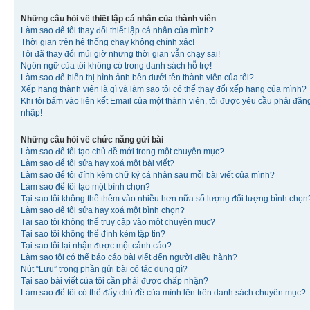
Những câu hỏi về thiết lập cá nhân của thành viên
Làm sao để tôi thay đổi thiết lập cá nhân của mình?
Thời gian trên hệ thống chạy không chính xác!
Tôi đã thay đổi múi giờ nhưng thời gian vẫn chạy sai!
Ngôn ngữ của tôi không có trong danh sách hỗ trợ!
Làm sao để hiển thị hình ảnh bên dưới tên thành viên của tôi?
Xếp hạng thành viên là gì và làm sao tôi có thể thay đổi xếp hạng của mình?
Khi tôi bấm vào liên kết Email của một thành viên, tôi được yêu cầu phải đăn
nhập!
Những câu hỏi về chức năng gửi bài
Làm sao để tôi tạo chủ đề mới trong một chuyên mục?
Làm sao để tôi sửa hay xoá một bài viết?
Làm sao để tôi đính kèm chữ ký cá nhân sau mỗi bài viết của mình?
Làm sao để tôi tạo một bình chọn?
Tại sao tôi không thể thêm vào nhiều hơn nữa số lượng đối tượng bình chọn
Làm sao để tôi sửa hay xoá một bình chọn?
Tại sao tôi không thể truy cập vào một chuyên mục?
Tại sao tôi không thể đính kèm tập tin?
Tại sao tôi lại nhận được một cảnh cáo?
Làm sao tôi có thể báo cáo bài viết đến người điều hành?
Nút “Lưu” trong phần gửi bài có tác dụng gì?
Tại sao bài viết của tôi cần phải được chấp nhận?
Làm sao để tôi có thể đẩy chủ đề của mình lên trên danh sách chuyên mục?