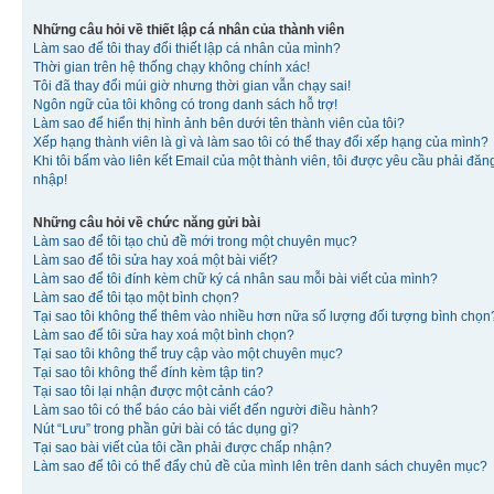
Những câu hỏi về thiết lập cá nhân của thành viên
Làm sao để tôi thay đổi thiết lập cá nhân của mình?
Thời gian trên hệ thống chạy không chính xác!
Tôi đã thay đổi múi giờ nhưng thời gian vẫn chạy sai!
Ngôn ngữ của tôi không có trong danh sách hỗ trợ!
Làm sao để hiển thị hình ảnh bên dưới tên thành viên của tôi?
Xếp hạng thành viên là gì và làm sao tôi có thể thay đổi xếp hạng của mình?
Khi tôi bấm vào liên kết Email của một thành viên, tôi được yêu cầu phải đăn
nhập!
Những câu hỏi về chức năng gửi bài
Làm sao để tôi tạo chủ đề mới trong một chuyên mục?
Làm sao để tôi sửa hay xoá một bài viết?
Làm sao để tôi đính kèm chữ ký cá nhân sau mỗi bài viết của mình?
Làm sao để tôi tạo một bình chọn?
Tại sao tôi không thể thêm vào nhiều hơn nữa số lượng đối tượng bình chọn
Làm sao để tôi sửa hay xoá một bình chọn?
Tại sao tôi không thể truy cập vào một chuyên mục?
Tại sao tôi không thể đính kèm tập tin?
Tại sao tôi lại nhận được một cảnh cáo?
Làm sao tôi có thể báo cáo bài viết đến người điều hành?
Nút “Lưu” trong phần gửi bài có tác dụng gì?
Tại sao bài viết của tôi cần phải được chấp nhận?
Làm sao để tôi có thể đẩy chủ đề của mình lên trên danh sách chuyên mục?