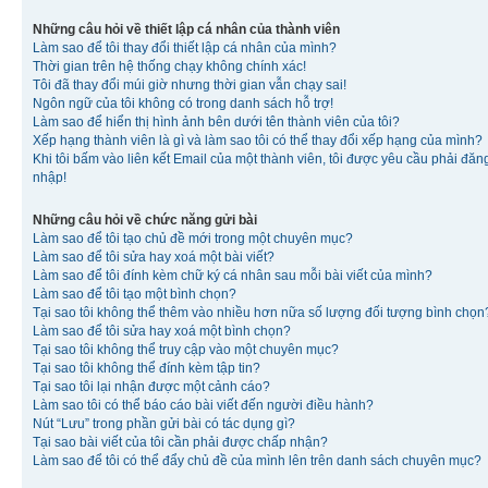
Những câu hỏi về thiết lập cá nhân của thành viên
Làm sao để tôi thay đổi thiết lập cá nhân của mình?
Thời gian trên hệ thống chạy không chính xác!
Tôi đã thay đổi múi giờ nhưng thời gian vẫn chạy sai!
Ngôn ngữ của tôi không có trong danh sách hỗ trợ!
Làm sao để hiển thị hình ảnh bên dưới tên thành viên của tôi?
Xếp hạng thành viên là gì và làm sao tôi có thể thay đổi xếp hạng của mình?
Khi tôi bấm vào liên kết Email của một thành viên, tôi được yêu cầu phải đăn
nhập!
Những câu hỏi về chức năng gửi bài
Làm sao để tôi tạo chủ đề mới trong một chuyên mục?
Làm sao để tôi sửa hay xoá một bài viết?
Làm sao để tôi đính kèm chữ ký cá nhân sau mỗi bài viết của mình?
Làm sao để tôi tạo một bình chọn?
Tại sao tôi không thể thêm vào nhiều hơn nữa số lượng đối tượng bình chọn
Làm sao để tôi sửa hay xoá một bình chọn?
Tại sao tôi không thể truy cập vào một chuyên mục?
Tại sao tôi không thể đính kèm tập tin?
Tại sao tôi lại nhận được một cảnh cáo?
Làm sao tôi có thể báo cáo bài viết đến người điều hành?
Nút “Lưu” trong phần gửi bài có tác dụng gì?
Tại sao bài viết của tôi cần phải được chấp nhận?
Làm sao để tôi có thể đẩy chủ đề của mình lên trên danh sách chuyên mục?