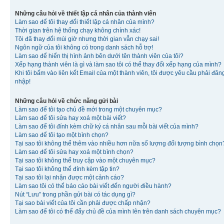
Những câu hỏi về thiết lập cá nhân của thành viên
Làm sao để tôi thay đổi thiết lập cá nhân của mình?
Thời gian trên hệ thống chạy không chính xác!
Tôi đã thay đổi múi giờ nhưng thời gian vẫn chạy sai!
Ngôn ngữ của tôi không có trong danh sách hỗ trợ!
Làm sao để hiển thị hình ảnh bên dưới tên thành viên của tôi?
Xếp hạng thành viên là gì và làm sao tôi có thể thay đổi xếp hạng của mình?
Khi tôi bấm vào liên kết Email của một thành viên, tôi được yêu cầu phải đăn
nhập!
Những câu hỏi về chức năng gửi bài
Làm sao để tôi tạo chủ đề mới trong một chuyên mục?
Làm sao để tôi sửa hay xoá một bài viết?
Làm sao để tôi đính kèm chữ ký cá nhân sau mỗi bài viết của mình?
Làm sao để tôi tạo một bình chọn?
Tại sao tôi không thể thêm vào nhiều hơn nữa số lượng đối tượng bình chọn
Làm sao để tôi sửa hay xoá một bình chọn?
Tại sao tôi không thể truy cập vào một chuyên mục?
Tại sao tôi không thể đính kèm tập tin?
Tại sao tôi lại nhận được một cảnh cáo?
Làm sao tôi có thể báo cáo bài viết đến người điều hành?
Nút “Lưu” trong phần gửi bài có tác dụng gì?
Tại sao bài viết của tôi cần phải được chấp nhận?
Làm sao để tôi có thể đẩy chủ đề của mình lên trên danh sách chuyên mục?