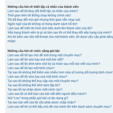
Những câu hỏi về thiết lập cá nhân của thành viên
Làm sao để tôi thay đổi thiết lập cá nhân của mình?
Thời gian trên hệ thống chạy không chính xác!
Tôi đã thay đổi múi giờ nhưng thời gian vẫn chạy sai!
Ngôn ngữ của tôi không có trong danh sách hỗ trợ!
Làm sao để hiển thị hình ảnh bên dưới tên thành viên của tôi?
Xếp hạng thành viên là gì và làm sao tôi có thể thay đổi xếp hạng của mình?
Khi tôi bấm vào liên kết Email của một thành viên, tôi được yêu cầu phải đăn
nhập!
Những câu hỏi về chức năng gửi bài
Làm sao để tôi tạo chủ đề mới trong một chuyên mục?
Làm sao để tôi sửa hay xoá một bài viết?
Làm sao để tôi đính kèm chữ ký cá nhân sau mỗi bài viết của mình?
Làm sao để tôi tạo một bình chọn?
Tại sao tôi không thể thêm vào nhiều hơn nữa số lượng đối tượng bình chọn
Làm sao để tôi sửa hay xoá một bình chọn?
Tại sao tôi không thể truy cập vào một chuyên mục?
Tại sao tôi không thể đính kèm tập tin?
Tại sao tôi lại nhận được một cảnh cáo?
Làm sao tôi có thể báo cáo bài viết đến người điều hành?
Nút “Lưu” trong phần gửi bài có tác dụng gì?
Tại sao bài viết của tôi cần phải được chấp nhận?
Làm sao để tôi có thể đẩy chủ đề của mình lên trên danh sách chuyên mục?