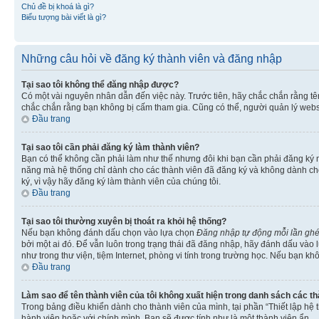
Chủ đề bị khoá là gì?
Biểu tượng bài viết là gì?
Những câu hỏi về đăng ký thành viên và đăng nhập
Tại sao tôi không thể đăng nhập được?
Có một vài nguyên nhân dẫn đến việc này. Trước tiên, hãy chắc chắn rằng t
chắc chắn rằng bạn không bị cấm tham gia. Cũng có thể, người quản lý websi
Đầu trang
Tại sao tôi cần phải đăng ký làm thành viên?
Bạn có thể không cần phải làm như thế nhưng đôi khi bạn cần phải đăng ký mớ
năng mà hệ thống chỉ dành cho các thành viên đã đăng ký và không dành cho 
ký, vì vậy hãy đăng ký làm thành viên của chúng tôi.
Đầu trang
Tại sao tôi thường xuyên bị thoát ra khỏi hệ thống?
Nếu bạn không đánh dấu chọn vào lựa chọn
Đăng nhập tự động mỗi lần gh
bởi một ai đó. Để vẫn luôn trong trạng thái đã đăng nhập, hãy đánh dấu vào
như trong thư viện, tiệm Internet, phòng vi tính trong trường học. Nếu bạn kh
Đầu trang
Làm sao để tên thành viên của tôi không xuất hiện trong danh sách các t
Trong bảng điều khiển dành cho thành viên của mình, tại phần “Thiết lập hệ 
hành viên hoặc với chính mình. Bạn sẽ được tính như là một thành viên ẩn.