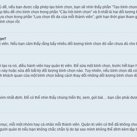
hủ đề, nếu bạn được cấp phép tạo bình chọn, bạn sẽ nhìn thấy phần “Tạo bình chọn
 tiêu đề cho bình chọn trong phần “Câu hỏi bình chọn” và ít nhất là hai đối tượng
lựa chọn trong phần “Lựa chọn tối đa của mỗi thành viên”, giới hạn thời gian tham
ình chọn rồi.
họn?
rị viên. Nếu bạn cảm thấy rằng bấy nhiêu đối tượng bình chọn đó vẫn chưa đủ cho bì
tạo ra nó, điều hành viên hay quản trị viên. Để sửa một bình chọn, trước hết bạn 
ày hoặc sửa đổi bất kỳ đối tượng bình chọn nào. Tuy nhiên, nếu bình chọn đã có n
nh khách quan của một bình chọn bằng cách thay đổi những đối tượng bình chọn đ
óm nhất định. Để có thể nhìn thấy chúng hiển thị, xem, gửi bài… bạn cần phải được 
n mục, mỗi một nhóm hay cá nhân mỗi thành viên. Quản trị viên có thể đã không ch
gười quản trị nếu bạn không chắc chắn lý do tại sao mình không thể đính kèm tập t