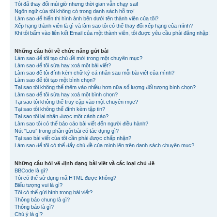
Tôi đã thay đổi múi giờ nhưng thời gian vẫn chạy sai!
Ngôn ngữ của tôi không có trong danh sách hỗ trợ!
Làm sao để hiển thị hình ảnh bên dưới tên thành viên của tôi?
Xếp hạng thành viên là gì và làm sao tôi có thể thay đổi xếp hạng của mình?
Khi tôi bấm vào liên kết Email của một thành viên, tôi được yêu cầu phải đăng nhập!
Những câu hỏi về chức năng gửi bài
Làm sao để tôi tạo chủ đề mới trong một chuyên mục?
Làm sao để tôi sửa hay xoá một bài viết?
Làm sao để tôi đính kèm chữ ký cá nhân sau mỗi bài viết của mình?
Làm sao để tôi tạo một bình chọn?
Tại sao tôi không thể thêm vào nhiều hơn nữa số lượng đối tượng bình chọn?
Làm sao để tôi sửa hay xoá một bình chọn?
Tại sao tôi không thể truy cập vào một chuyên mục?
Tại sao tôi không thể đính kèm tập tin?
Tại sao tôi lại nhận được một cảnh cáo?
Làm sao tôi có thể báo cáo bài viết đến người điều hành?
Nút “Lưu” trong phần gửi bài có tác dụng gì?
Tại sao bài viết của tôi cần phải được chấp nhận?
Làm sao để tôi có thể đẩy chủ đề của mình lên trên danh sách chuyên mục?
Những câu hỏi về định dạng bài viết và các loại chủ đề
BBCode là gì?
Tôi có thể sử dụng mã HTML được không?
Biểu tượng vui là gì?
Tôi có thể gửi hình trong bài viết?
Thông báo chung là gì?
Thông báo là gì?
Chú ý là gì?