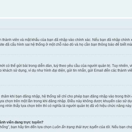
ên thành viên và mật khẩu của bạn đã nhập vào chính xác. Nếu bạn đã nhập chính 
te đã cấu hình sai hệ thống ở một chỗ nào đó và họ cần bạn thông báo để biết mà
i có thể gửi bài trong diễn đàn, tuỳ theo yêu cầu của người quản trị. Tuy nhiên, 
khách sử dụng, ví dụ như hình đại diện, gửi tin nhắn, gửi Email đến các thành vi
é thăm
khi bạn đăng nhập, hệ thống sẽ chỉ cho phép bạn đăng nhập vào trong thời đ
 lựa chọn trên một lần trong khi đăng nhập. Điều này không được khuyến cáo sử d
ông nhìn thấy lựa chọn trên thì có nghĩa là người quản trị đã vô hiệu chức năng này.
hành viên đang trực tuyến?
thống”, bạn hãy tìm đến lựa chọn
Luôn ẩn trạng thái trực tuyến của tôi
. Nếu bạn ch