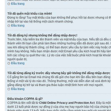
Đầu trang
Tôi đã quên mật khẩu của mình!
Đừng lo lắng! Tuy mật khẩu của bạn không thể phục hồi lại được nhưng có th
nhập trở lại vào hệ thống một cách nhanh chóng.
Đầu trang
Tôi đã đăng ký nhưng không thể đăng nhập được!
Trước tiên, hãy kiểm tra tên thành viên và mật khẩu của bạn. Nếu tất cả đều
thành viên thì bạn cần phải làm theo những hướng dẫn đã được gửi sau đó. N
sau khi đăng ký thành công, có thể bạn được yêu cầu tự làm việc này hoặc ch
mình hay không. Nếu bạn nhận được một Email yêu cầu kích hoạt thì hãy làm
bởi các công cụ quét thư rác. Lý do của việc bắt buộc phải kích hoạt tài k
người quản trị.
Đầu trang
Tôi đã từng đăng ký trước đây nhưng bây giờ không thể đăng nhập được
Cố gắng tìm lại Email mà chúng tôi đã gửi cho bạn khi lần đầu tiên bạn đăng 
thống vì một vài lý do nào đó. Thông thường, một vài diễn đàn sẽ xoá định k
gắng đăng ký trở lại và tham gia thảo luận nhiệt tình hơn với mọi người.
Đầu trang
Điều khoản COPPA là gì?
COPPA là tên viết tắt từ
Child Online Privacy and Protection Act
. Đây là một
dưới 13 tuổi phải được sự đồng ý của cha mẹ hay người bảo hộ của chúng hoặ
thành niên dưới 13 tuổi. Nếu bạn chắc chắn rằng mình hay một vài người khá