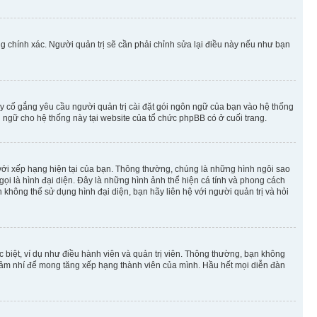
g chính xác. Người quản trị sẽ cần phải chỉnh sửa lại điều này nếu như bạn
y cố gắng yêu cầu người quản trị cài đặt gói ngôn ngữ của bạn vào hệ thống
 ngữ cho hệ thống này tại website của tổ chức phpBB có ở cuối trang.
m với xếp hạng hiện tại của bạn. Thông thường, chúng là những hình ngôi sao
 gọi là hình đại diện. Đây là những hình ảnh thể hiện cá tính và phong cách
không thể sử dụng hình đại diện, bạn hãy liên hệ với người quản trị và hỏi
 biệt, ví dụ như điều hành viên và quản trị viên. Thông thường, bạn không
à nhảm nhí để mong tăng xếp hạng thành viên của mình. Hầu hết mọi diễn đàn