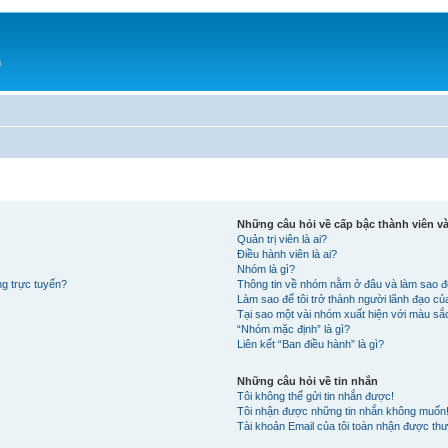
h
Những câu hỏi về cấp bậc thành viên 
Quản trị viên là ai?
Điều hành viên là ai?
Nhóm là gì?
ng trực tuyến?
Thông tin về nhóm nằm ở đâu và làm sao đ
Làm sao để tôi trở thành người lãnh đạo c
Tại sao một vài nhóm xuất hiện với màu s
“Nhóm mặc định” là gì?
Liên kết “Ban điều hành” là gì?
Những câu hỏi về tin nhắn
Tôi không thể gửi tin nhắn được!
Tôi nhận được những tin nhắn không muốn
Tài khoản Email của tôi toàn nhận được thư 