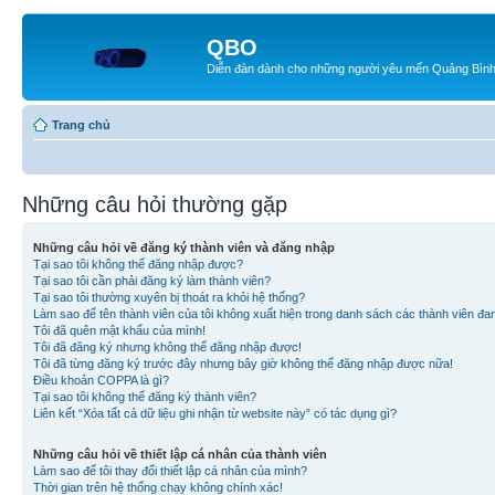
QBO
Diễn đàn dành cho những người yêu mến Quảng Bìn
Trang chủ
Những câu hỏi thường gặp
Những câu hỏi về đăng ký thành viên và đăng nhập
Tại sao tôi không thể đăng nhập được?
Tại sao tôi cần phải đăng ký làm thành viên?
Tại sao tôi thường xuyên bị thoát ra khỏi hệ thống?
Làm sao để tên thành viên của tôi không xuất hiện trong danh sách các thành viên đa
Tôi đã quên mật khẩu của mình!
Tôi đã đăng ký nhưng không thể đăng nhập được!
Tôi đã từng đăng ký trước đây nhưng bây giờ không thể đăng nhập được nữa!
Điều khoản COPPA là gì?
Tại sao tôi không thể đăng ký thành viên?
Liên kết “Xóa tất cả dữ liệu ghi nhận từ website này” có tác dụng gì?
Những câu hỏi về thiết lập cá nhân của thành viên
Làm sao để tôi thay đổi thiết lập cá nhân của mình?
Thời gian trên hệ thống chạy không chính xác!