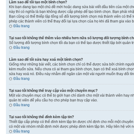
Làm sao để tôi tạo một bình chọn?
Khi bạn đang tạo một chủ đề mới hoặc đang sửa bài viết đầu tiên của một c
này thì có nghĩa là bạn không được cấp phép để tạo bình chọn. Bạn phải nhập
Bạn cũng có thể thiếp lập tổng số đối tượng bình chọn mà thành viên có thể 
phép các thành viên có thể thay đổi lại lựa chọn của họ khi đã tham gia vào b
Đầu trang
Tại sao tôi không thể thêm vào nhiều hơn nữa số lượng đối tượng bình c
Số lượng đối tượng bình chọn tối đa bạn có thể tạo được thiết lập bởi quản t
Đầu trang
Làm sao để tôi sửa hay xoá một bình chọn?
Giống như những bài viết, các bình chọn chỉ có thể được sửa bởi chính người 
kèm muốn sửa. Nếu chưa có ai tham gia bình chọn, bạn có thể xoá bình chọn n
sửa hay xoá nó. Điều này nhằm để ngăn cản một vài người muốn thay đổi tí
Đầu trang
Tại sao tôi không thể truy cập vào một chuyên mục?
Một vài chuyên mục có thể bị giới hạn chỉ dành cho một vài thành viên hay nh
quản trị viên để yêu cầu họ cho phép bạn truy cập vào.
Đầu trang
Tại sao tôi không thể đính kèm tập tin?
Thiết lập cấp phép có thể đính kèm tập tin được chỉ định cho mỗi một chuyê
có một vài nhóm nhất định mới được phép đính kèm tập tin. Hãy liên hệ với n
Đầu trang