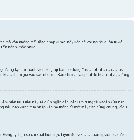
xác mà vẫn không thể đăng nhập được, hãy liên hệ với người quản trị để
 tiến hành khắc phục.
việc đăng ký làm thành viên sẽ giúp bạn sử dụng được hết tất cả các chức
ên khác, tham gia vào các nhóm… Bạn chỉ mất vài phút để hoàn tất việc đăng
iểm hiện tại. Điều này sẽ giúp ngăn cản việc lạm dụng tài khoản của bạn
ụng nếu bạn đang truy nhập vào hệ thống từ một máy tính dùng chung, ví dụ
ọn
Đồng ý
, bạn sẽ chỉ xuất hiện trực tuyến đối với các quản trị viên, các điều