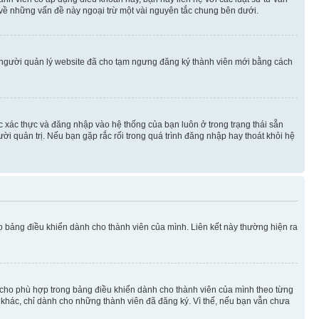
 về những vấn đề này ngoại trừ một vài nguyên tắc chung bên dưới.
 người quản lý website đã cho tạm ngưng đăng ký thành viên mới bằng cách
ệc xác thực và đăng nhập vào hệ thống của bạn luôn ở trong trạng thái sẵn
ời quản trị. Nếu bạn gặp rắc rối trong quá trình đăng nhập hay thoát khỏi hệ
ào bảng điều khiển dành cho thành viên của mình. Liên kết này thường hiện ra
iờ cho phù hợp trong bảng điều khiển dành cho thành viên của mình theo từng
n khác, chỉ dành cho những thành viên đã đăng ký. Vì thế, nếu bạn vẫn chưa