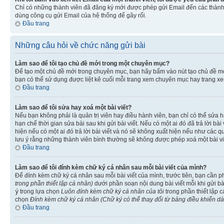
Chỉ có những thành viên đã đăng ký mới được phép gửi Email đến các thành 
dùng công cụ gửi Email của hệ thống để gây rối.
Đầu trang
Những câu hỏi về chức năng gửi bài
Làm sao để tôi tạo chủ đề mới trong một chuyên mục?
Để tạo một chủ đề mới trong chuyên mục, bạn hãy bấm vào nút tạo chủ đề m
bạn có thể sử dụng được liệt kê cuối mỗi trang xem chuyên mục hay trang x
Đầu trang
Làm sao để tôi sửa hay xoá một bài viết?
Nếu bạn không phải là quản trị viên hay điều hành viên, bạn chỉ có thể sửa h
hạn chế thời gian sửa bài sau khi gửi bài viết. Nếu có một ai đó đã trả lời b
hiện nếu có một ai đó trả lời bài viết và nó sẽ không xuất hiện nếu như các q
lưu ý rằng những thành viên bình thường sẽ không được phép xoá một bài viết 
Đầu trang
Làm sao để tôi đính kèm chữ ký cá nhân sau mỗi bài viết của mình?
Để đính kèm chữ ký cá nhân sau mỗi bài viết của mình, trước tiên, bạn cần 
trong phần thiết lập cá nhân)
dưới phần soạn nội dung bài viết mỗi khi gửi b
ý
trong lựa chọn
Luôn đính kèm chữ ký cá nhân của tôi
trong phần thiết lập 
chọn
Đính kèm chữ ký cá nhân (Chữ ký có thể thay đổi từ bảng điều khiển d
Đầu trang