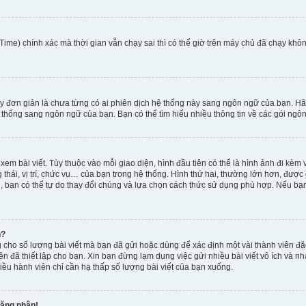
ime) chính xác mà thời gian vẫn chạy sai thì có thể giờ trên máy chủ đã chạy khôn
y đơn giản là chưa từng có ai phiên dịch hệ thống này sang ngôn ngữ của bạn. Hã
 thống sang ngôn ngữ của bạn. Bạn có thể tìm hiểu nhiều thông tin về các gói ngôn
xem bài viết. Tùy thuộc vào mỗi giao diện, hình đầu tiên có thể là hình ảnh đi kè
g thái, vị trí, chức vụ… của bạn trong hệ thống. Hình thứ hai, thường lớn hơn, được
, bạn có thể tự do thay đổi chúng và lựa chọn cách thức sử dụng phù hợp. Nếu bạn 
h?
 cho số lượng bài viết mà bạn đã gửi hoặc dùng để xác định một vài thành viên đặc
viên đã thiết lập cho bạn. Xin bạn đừng lạm dụng việc gửi nhiều bài viết vô ích v
iều hành viên chỉ cần hạ thấp số lượng bài viết của bạn xuống.
đăng nhập!