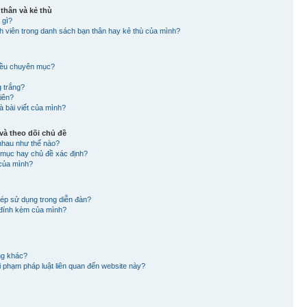
 thân và kẻ thù
 gì?
nh viên trong danh sách bạn thân hay kẻ thù của mình?
hiều chuyên mục?
g trắng?
viên?
à bài viết của mình?
à theo dõi chủ đề
nhau như thế nào?
n mục hay chủ đề xác định?
 của mình?
hép sử dụng trong diễn đàn?
in đính kèm của mình?
ng khác?
 vi phạm pháp luật liên quan đến website này?