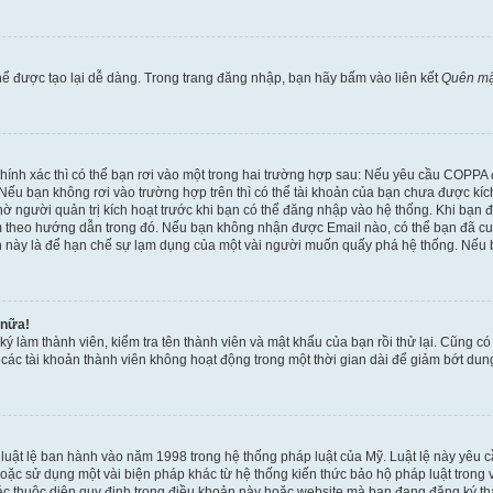
ể được tạo lại dễ dàng. Trong trang đăng nhập, bạn hãy bấm vào liên kết
Quên mậ
 chính xác thì có thể bạn rơi vào một trong hai trường hợp sau: Nếu yêu cầu COPPA
ếu bạn không rơi vào trường hợp trên thì có thể tài khoản của bạn chưa được kích 
ờ người quản trị kích hoạt trước khi bạn có thể đăng nhập vào hệ thống. Khi bạn 
 theo hướng dẫn trong đó. Nếu bạn không nhận được Email nào, có thể bạn đã cung
hoản này là để hạn chế sự lạm dụng của một vài người muốn quấy phá hệ thống. Nếu
 nữa!
ký làm thành viên, kiểm tra tên thành viên và mật khẩu của bạn rồi thử lại. Cũng c
ỳ các tài khoản thành viên không hoạt động trong một thời gian dài để giảm bớt du
 luật lệ ban hành vào năm 1998 trong hệ thống pháp luật của Mỹ. Luật lệ này yêu cầ
c sử dụng một vài biện pháp khác từ hệ thống kiến thức bảo hộ pháp luật trong việ
c thuộc diện quy định trong điều khoản này hoặc website mà bạn đang đăng ký thàn