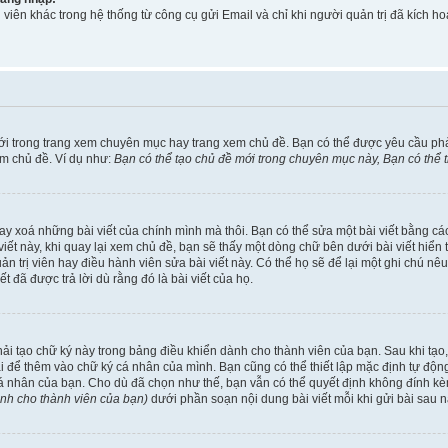
viên khác trong hệ thống từ công cụ gửi Email và chỉ khi người quản trị đã kích
ới trong trang xem chuyên mục hay trang xem chủ đề. Bạn có thể được yêu cầu ph
em chủ đề. Ví dụ như:
Bạn có thể tạo chủ đề mới trong chuyên mục này, Bạn có thể
ay xoá những bài viết của chính mình mà thôi. Bạn có thể sửa một bài viết bằng các
ài viết này, khi quay lại xem chủ đề, bạn sẽ thấy một dòng chữ bên dưới bài viết hi
uản trị viên hay điều hành viên sửa bài viết này. Có thể họ sẽ để lại một ghi chú n
đã được trả lời dù rằng đó là bài viết của họ.
phải tạo chữ ký này trong bảng điều khiển dành cho thành viên của bạn. Sau khi tạ
ài để thêm vào chữ ký cá nhân của mình. Bạn cũng có thể thiết lập mặc định tự độ
cá nhân của bạn. Cho dù đã chọn như thế, bạn vẫn có thể quyết định không đính kèm
ành cho thành viên của bạn)
dưới phần soạn nội dung bài viết mỗi khi gửi bài sau n