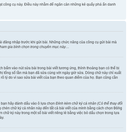
 hoạt công cụ này. Điều này nhằm để ngăn cản những kẻ quấy phá ẩn danh
ải đăng nhập trước khi gửi bài. Những chức năng của công cụ gửi bài mà
 tham gia bình chọn trong chuyên mục này…
h bấm vào nút sửa bài trong bài viết tương ứng, thỉnh thoảng bạn có thể bị
ển thị tổng số lần mà bạn đã sửa cùng với ngày giờ sửa. Dòng chữ này chỉ xuất
êu rõ lý do vì sao sửa bài viết của bạn theo quan điểm của họ. Bạn cũng cần
o, bạn hãy đánh dấu vào ô lựa chọn
Đính kèm chữ ký cá nhân (Có thể thay đổi
ng chèn chữ ký cá nhân này đến tất cả bài viết của mình bằng cách chọn
Đồng
 chữ ký này trong một số bài viết riêng lẻ bằng việc bỏ dấu chọn trong lựa
ày.