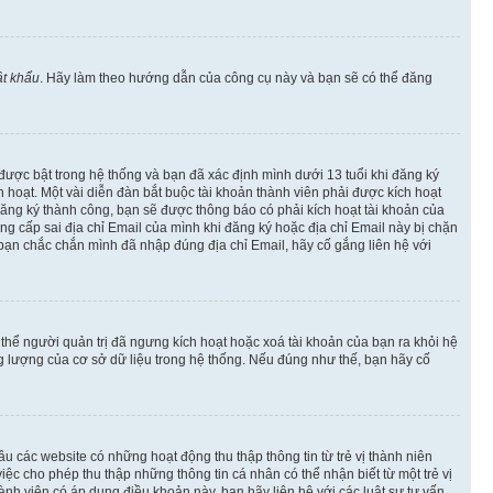
t khẩu
. Hãy làm theo hướng dẫn của công cụ này và bạn sẽ có thể đăng
 được bật trong hệ thống và bạn đã xác định mình dưới 13 tuổi khi đăng ký
hoạt. Một vài diễn đàn bắt buộc tài khoản thành viên phải được kích hoạt
đăng ký thành công, bạn sẽ được thông báo có phải kích hoạt tài khoản của
 cấp sai địa chỉ Email của mình khi đăng ký hoặc địa chỉ Email này bị chặn
 bạn chắc chắn mình đã nhập đúng địa chỉ Email, hãy cố gắng liên hệ với
ó thể người quản trị đã ngưng kích hoạt hoặc xoá tài khoản của bạn ra khỏi hệ
ng lượng của cơ sở dữ liệu trong hệ thống. Nếu đúng như thế, bạn hãy cố
u các website có những hoạt động thu thập thông tin từ trẻ vị thành niên
c cho phép thu thập những thông tin cá nhân có thể nhận biết từ một trẻ vị
h viên có áp dụng điều khoản này, bạn hãy liên hệ với các luật sư tư vấn