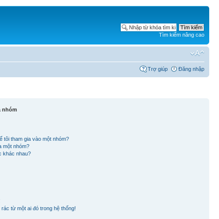
Tìm kiếm nâng cao
Trợ giúp
Đăng nhập
và nhóm
ể tôi tham gia vào một nhóm?
ủa một nhóm?
ắc khác nhau?
!
rác từ một ai đó trong hệ thống!