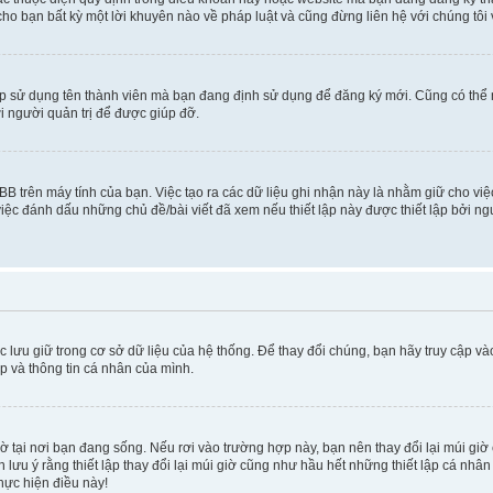
cho bạn bất kỳ một lời khuyên nào về pháp luật và cũng đừng liên hệ với chúng tôi
ép sử dụng tên thành viên mà bạn đang định sử dụng để đăng ký mới. Cũng có thể
i người quản trị để được giúp đỡ.
BB trên máy tính của bạn. Việc tạo ra các dữ liệu ghi nhận này là nhằm giữ cho vi
ệc đánh dấu những chủ đề/bài viết đã xem nếu thiết lập này được thiết lập bởi ngư
c lưu giữ trong cơ sở dữ liệu của hệ thống. Để thay đổi chúng, bạn hãy truy cập v
ập và thông tin cá nhân của mình.
 giờ tại nơi bạn đang sống. Nếu rơi vào trường hợp này, bạn nên thay đổi lại múi g
lưu ý rằng thiết lập thay đổi lại múi giờ cũng như hầu hết những thiết lập cá nhâ
thực hiện điều này!