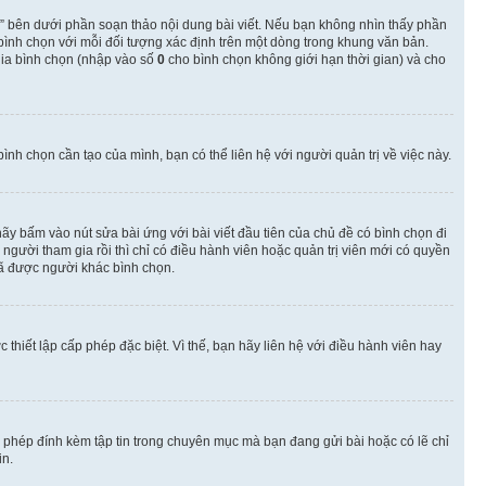
” bên dưới phần soạn thảo nội dung bài viết. Nếu bạn không nhìn thấy phần
 bình chọn với mỗi đối tượng xác định trên một dòng trong khung văn bản.
 gia bình chọn (nhập vào số
0
cho bình chọn không giới hạn thời gian) và cho
nh chọn cần tạo của mình, bạn có thể liên hệ với người quản trị về việc này.
hãy bấm vào nút sửa bài ứng với bài viết đầu tiên của chủ đề có bình chọn đi
gười tham gia rồi thì chỉ có điều hành viên hoặc quản trị viên mới có quyền
ã được người khác bình chọn.
thiết lập cấp phép đặc biệt. Vì thế, bạn hãy liên hệ với điều hành viên hay
o phép đính kèm tập tin trong chuyên mục mà bạn đang gửi bài hoặc có lẽ chỉ
in.