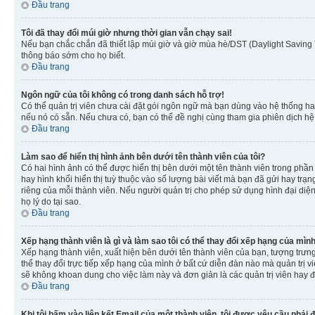
Đầu trang
Tôi đã thay đổi múi giờ nhưng thời gian vẫn chạy sai!
Nếu bạn chắc chắn đã thiết lập múi giờ và giờ mùa hè/DST (Daylight Saving T
thông báo sớm cho họ biết.
Đầu trang
Ngôn ngữ của tôi không có trong danh sách hỗ trợ!
Có thể quản trị viên chưa cài đặt gói ngôn ngữ mà bạn dùng vào hệ thống ha
nếu nó có sẵn. Nếu chưa có, bạn có thể đề nghị cùng tham gia phiên dịch hệ
Đầu trang
Làm sao để hiển thị hình ảnh bên dưới tên thành viên của tôi?
Có hai hình ảnh có thể được hiển thị bên dưới một tên thành viên trong phần 
hay hình khối hiển thị tuỳ thuộc vào số lượng bài viết mà bạn đã gửi hay trạn
riêng của mỗi thành viên. Nếu người quản trị cho phép sử dụng hình đại diện
họ lý do tại sao.
Đầu trang
Xếp hạng thành viên là gì và làm sao tôi có thể thay đổi xếp hạng của mìn
Xếp hạng thành viên, xuất hiện bên dưới tên thành viên của bạn, tượng trưng
thể thay đổi trực tiếp xếp hạng của mình ở bất cứ diễn đàn nào mà quản trị 
sẽ không khoan dung cho việc làm này và đơn giản là các quản trị viên hay đ
Đầu trang
Khi tôi bấm vào liên kết Email của một thành viên, tôi được yêu cầu phải 