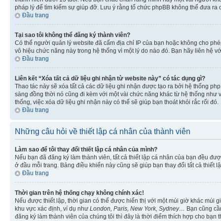
pháp lý để tìm kiếm sự giúp đỡ. Lưu ý rằng tổ chức phpBB không thể đưa ra 
Đầu trang
Tại sao tôi không thể đăng ký thành viên?
Có thể người quản lý website đã cấm địa chỉ IP của bạn hoặc không cho ph
vô hiệu chức năng này trong hệ thống vì một lý do nào đó. Bạn hãy liên hệ vớ
Đầu trang
Liên kết “Xóa tất cả dữ liệu ghi nhận từ website này” có tác dụng gì?
Thao tác này sẽ xóa tất cả các dữ liệu ghi nhận được tạo ra bởi hệ thống php
sàng đồng thời nó cũng đi kèm với một vài chức năng khác từ hệ thống như vi
thống, việc xóa dữ liệu ghi nhận này có thể sẽ giúp bạn thoát khỏi rắc rối đó.
Đầu trang
Những câu hỏi về thiết lập cá nhân của thành viên
Làm sao để tôi thay đổi thiết lập cá nhân của mình?
Nếu bạn đã đăng ký làm thành viên, tất cả thiết lập cá nhân của bạn đều đượ
ở đầu mỗi trang. Bảng điều khiển này cũng sẽ giúp bạn thay đổi tất cả thiết l
Đầu trang
Thời gian trên hệ thống chạy không chính xác!
Nếu được thiết lập, thời gian có thể được hiển thị với một múi giờ khác múi
khu vực xác định, ví dụ như
London, Paris, New York, Sydney…
Bạn cũng cần 
đăng ký làm thành viên của chúng tôi thì đây là thời điểm thích hợp cho bạn 