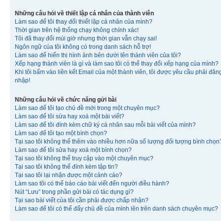
Những câu hỏi về thiết lập cá nhân của thành viên
Làm sao để tôi thay đổi thiết lập cá nhân của mình?
Thời gian trên hệ thống chạy không chính xác!
Tôi đã thay đổi múi giờ nhưng thời gian vẫn chạy sai!
Ngôn ngữ của tôi không có trong danh sách hỗ trợ!
Làm sao để hiển thị hình ảnh bên dưới tên thành viên của tôi?
Xếp hạng thành viên là gì và làm sao tôi có thể thay đổi xếp hạng của mình?
Khi tôi bấm vào liên kết Email của một thành viên, tôi được yêu cầu phải đăn
nhập!
Những câu hỏi về chức năng gửi bài
Làm sao để tôi tạo chủ đề mới trong một chuyên mục?
Làm sao để tôi sửa hay xoá một bài viết?
Làm sao để tôi đính kèm chữ ký cá nhân sau mỗi bài viết của mình?
Làm sao để tôi tạo một bình chọn?
Tại sao tôi không thể thêm vào nhiều hơn nữa số lượng đối tượng bình chọn
Làm sao để tôi sửa hay xoá một bình chọn?
Tại sao tôi không thể truy cập vào một chuyên mục?
Tại sao tôi không thể đính kèm tập tin?
Tại sao tôi lại nhận được một cảnh cáo?
Làm sao tôi có thể báo cáo bài viết đến người điều hành?
Nút “Lưu” trong phần gửi bài có tác dụng gì?
Tại sao bài viết của tôi cần phải được chấp nhận?
Làm sao để tôi có thể đẩy chủ đề của mình lên trên danh sách chuyên mục?