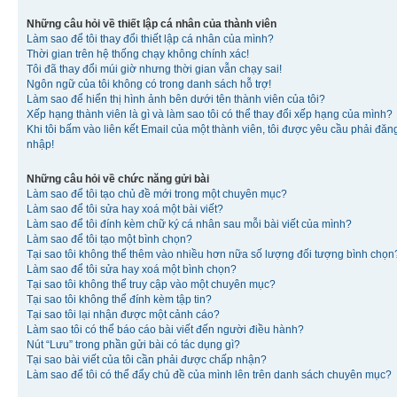
Những câu hỏi về thiết lập cá nhân của thành viên
Làm sao để tôi thay đổi thiết lập cá nhân của mình?
Thời gian trên hệ thống chạy không chính xác!
Tôi đã thay đổi múi giờ nhưng thời gian vẫn chạy sai!
Ngôn ngữ của tôi không có trong danh sách hỗ trợ!
Làm sao để hiển thị hình ảnh bên dưới tên thành viên của tôi?
Xếp hạng thành viên là gì và làm sao tôi có thể thay đổi xếp hạng của mình?
Khi tôi bấm vào liên kết Email của một thành viên, tôi được yêu cầu phải đăn
nhập!
Những câu hỏi về chức năng gửi bài
Làm sao để tôi tạo chủ đề mới trong một chuyên mục?
Làm sao để tôi sửa hay xoá một bài viết?
Làm sao để tôi đính kèm chữ ký cá nhân sau mỗi bài viết của mình?
Làm sao để tôi tạo một bình chọn?
Tại sao tôi không thể thêm vào nhiều hơn nữa số lượng đối tượng bình chọn
Làm sao để tôi sửa hay xoá một bình chọn?
Tại sao tôi không thể truy cập vào một chuyên mục?
Tại sao tôi không thể đính kèm tập tin?
Tại sao tôi lại nhận được một cảnh cáo?
Làm sao tôi có thể báo cáo bài viết đến người điều hành?
Nút “Lưu” trong phần gửi bài có tác dụng gì?
Tại sao bài viết của tôi cần phải được chấp nhận?
Làm sao để tôi có thể đẩy chủ đề của mình lên trên danh sách chuyên mục?