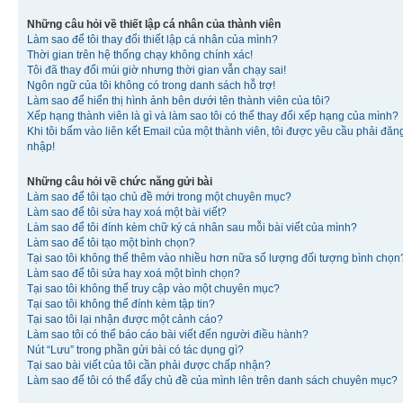
Những câu hỏi về thiết lập cá nhân của thành viên
Làm sao để tôi thay đổi thiết lập cá nhân của mình?
Thời gian trên hệ thống chạy không chính xác!
Tôi đã thay đổi múi giờ nhưng thời gian vẫn chạy sai!
Ngôn ngữ của tôi không có trong danh sách hỗ trợ!
Làm sao để hiển thị hình ảnh bên dưới tên thành viên của tôi?
Xếp hạng thành viên là gì và làm sao tôi có thể thay đổi xếp hạng của mình?
Khi tôi bấm vào liên kết Email của một thành viên, tôi được yêu cầu phải đăn
nhập!
Những câu hỏi về chức năng gửi bài
Làm sao để tôi tạo chủ đề mới trong một chuyên mục?
Làm sao để tôi sửa hay xoá một bài viết?
Làm sao để tôi đính kèm chữ ký cá nhân sau mỗi bài viết của mình?
Làm sao để tôi tạo một bình chọn?
Tại sao tôi không thể thêm vào nhiều hơn nữa số lượng đối tượng bình chọn
Làm sao để tôi sửa hay xoá một bình chọn?
Tại sao tôi không thể truy cập vào một chuyên mục?
Tại sao tôi không thể đính kèm tập tin?
Tại sao tôi lại nhận được một cảnh cáo?
Làm sao tôi có thể báo cáo bài viết đến người điều hành?
Nút “Lưu” trong phần gửi bài có tác dụng gì?
Tại sao bài viết của tôi cần phải được chấp nhận?
Làm sao để tôi có thể đẩy chủ đề của mình lên trên danh sách chuyên mục?