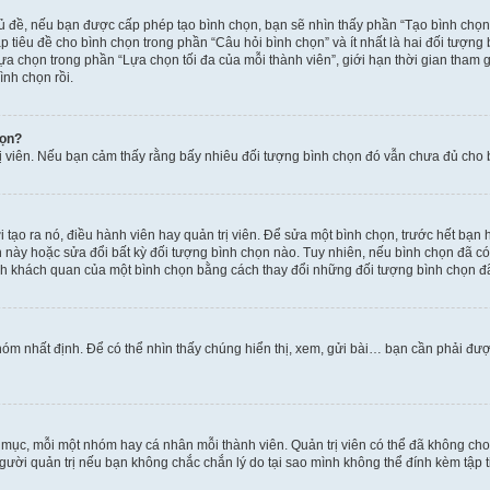
hủ đề, nếu bạn được cấp phép tạo bình chọn, bạn sẽ nhìn thấy phần “Tạo bình chọn
 tiêu đề cho bình chọn trong phần “Câu hỏi bình chọn” và ít nhất là hai đối tượng
lựa chọn trong phần “Lựa chọn tối đa của mỗi thành viên”, giới hạn thời gian tham
ình chọn rồi.
họn?
rị viên. Nếu bạn cảm thấy rằng bấy nhiêu đối tượng bình chọn đó vẫn chưa đủ cho bì
tạo ra nó, điều hành viên hay quản trị viên. Để sửa một bình chọn, trước hết bạn 
ày hoặc sửa đổi bất kỳ đối tượng bình chọn nào. Tuy nhiên, nếu bình chọn đã có n
nh khách quan của một bình chọn bằng cách thay đổi những đối tượng bình chọn đ
óm nhất định. Để có thể nhìn thấy chúng hiển thị, xem, gửi bài… bạn cần phải được 
n mục, mỗi một nhóm hay cá nhân mỗi thành viên. Quản trị viên có thể đã không ch
gười quản trị nếu bạn không chắc chắn lý do tại sao mình không thể đính kèm tập t