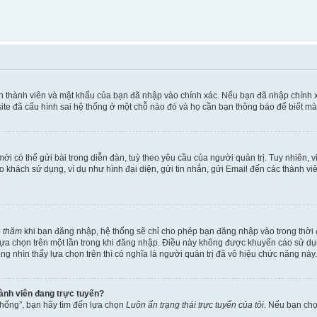
ên thành viên và mật khẩu của bạn đã nhập vào chính xác. Nếu bạn đã nhập chính 
te đã cấu hình sai hệ thống ở một chỗ nào đó và họ cần bạn thông báo để biết mà
i có thể gửi bài trong diễn đàn, tuỳ theo yêu cầu của người quản trị. Tuy nhiên, 
khách sử dụng, ví dụ như hình đại diện, gửi tin nhắn, gửi Email đến các thành vi
é thăm
khi bạn đăng nhập, hệ thống sẽ chỉ cho phép bạn đăng nhập vào trong thời đ
 lựa chọn trên một lần trong khi đăng nhập. Điều này không được khuyến cáo sử d
ông nhìn thấy lựa chọn trên thì có nghĩa là người quản trị đã vô hiệu chức năng này.
hành viên đang trực tuyến?
thống”, bạn hãy tìm đến lựa chọn
Luôn ẩn trạng thái trực tuyến của tôi
. Nếu bạn ch