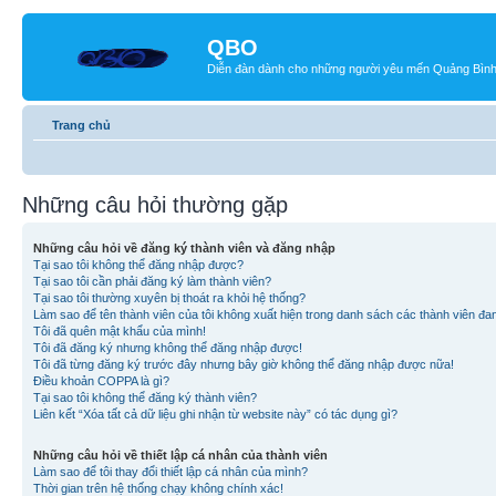
QBO
Diễn đàn dành cho những người yêu mến Quảng Bìn
Trang chủ
Những câu hỏi thường gặp
Những câu hỏi về đăng ký thành viên và đăng nhập
Tại sao tôi không thể đăng nhập được?
Tại sao tôi cần phải đăng ký làm thành viên?
Tại sao tôi thường xuyên bị thoát ra khỏi hệ thống?
Làm sao để tên thành viên của tôi không xuất hiện trong danh sách các thành viên đa
Tôi đã quên mật khẩu của mình!
Tôi đã đăng ký nhưng không thể đăng nhập được!
Tôi đã từng đăng ký trước đây nhưng bây giờ không thể đăng nhập được nữa!
Điều khoản COPPA là gì?
Tại sao tôi không thể đăng ký thành viên?
Liên kết “Xóa tất cả dữ liệu ghi nhận từ website này” có tác dụng gì?
Những câu hỏi về thiết lập cá nhân của thành viên
Làm sao để tôi thay đổi thiết lập cá nhân của mình?
Thời gian trên hệ thống chạy không chính xác!