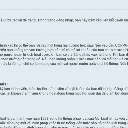
ể được tạo lại dễ dàng. Trong trang đăng nhập, bạn hãy bấm vào liên kết
Quên mậ
 chính xác thì có thể bạn rơi vào một trong hai trường hợp sau: Nếu yêu cầu COPPA
ếu bạn không rơi vào trường hợp trên thì có thể tài khoản của bạn chưa được kích 
ờ người quản trị kích hoạt trước khi bạn có thể đăng nhập vào hệ thống. Khi bạn 
 theo hướng dẫn trong đó. Nếu bạn không nhận được Email nào, có thể bạn đã cung
hoản này là để hạn chế sự lạm dụng của một vài người muốn quấy phá hệ thống. Nếu
 nữa!
ký làm thành viên, kiểm tra tên thành viên và mật khẩu của bạn rồi thử lại. Cũng c
ỳ các tài khoản thành viên không hoạt động trong một thời gian dài để giảm bớt du
 luật lệ ban hành vào năm 1998 trong hệ thống pháp luật của Mỹ. Luật lệ này yêu cầ
c sử dụng một vài biện pháp khác từ hệ thống kiến thức bảo hộ pháp luật trong việ
c thuộc diện quy định trong điều khoản này hoặc website mà bạn đang đăng ký thàn