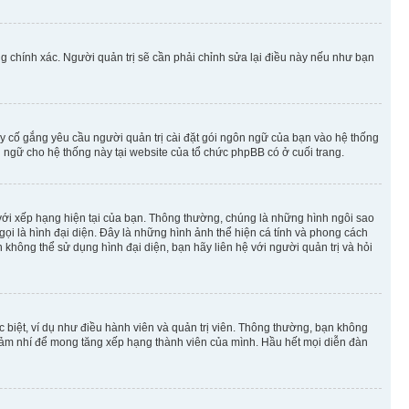
g chính xác. Người quản trị sẽ cần phải chỉnh sửa lại điều này nếu như bạn
y cố gắng yêu cầu người quản trị cài đặt gói ngôn ngữ của bạn vào hệ thống
 ngữ cho hệ thống này tại website của tổ chức phpBB có ở cuối trang.
m với xếp hạng hiện tại của bạn. Thông thường, chúng là những hình ngôi sao
 gọi là hình đại diện. Đây là những hình ảnh thể hiện cá tính và phong cách
không thể sử dụng hình đại diện, bạn hãy liên hệ với người quản trị và hỏi
 biệt, ví dụ như điều hành viên và quản trị viên. Thông thường, bạn không
à nhảm nhí để mong tăng xếp hạng thành viên của mình. Hầu hết mọi diễn đàn