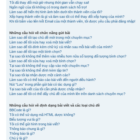
Tôi đã thay đổi múi giờ nhưng thời gian vẫn chạy sai!
Ngôn ngữ của tôi không có trong danh sách hỗ trợ!
Làm sao để hiển thị hình ảnh bên dưới tên thành viên của tôi?
Xếp hạng thành viên là gì và làm sao tôi có thể thay đổi xếp hạng của mình?
Khi tôi bấm vào liên kết Email của một thành viên, tôi được yêu cầu phải đăng nhập!
Những câu hỏi về chức năng gửi bài
Làm sao để tôi tạo chủ đề mới trong một chuyên mục?
Làm sao để tôi sửa hay xoá một bài viết?
Làm sao để tôi đính kèm chữ ký cá nhân sau mỗi bài viết của mình?
Làm sao để tôi tạo một bình chọn?
Tại sao tôi không thể thêm vào nhiều hơn nữa số lượng đối tượng bình chọn?
Làm sao để tôi sửa hay xoá một bình chọn?
Tại sao tôi không thể truy cập vào một chuyên mục?
Tại sao tôi không thể đính kèm tập tin?
Tại sao tôi lại nhận được một cảnh cáo?
Làm sao tôi có thể báo cáo bài viết đến người điều hành?
Nút “Lưu” trong phần gửi bài có tác dụng gì?
Tại sao bài viết của tôi cần phải được chấp nhận?
Làm sao để tôi có thể đẩy chủ đề của mình lên trên danh sách chuyên mục?
Những câu hỏi về định dạng bài viết và các loại chủ đề
BBCode là gì?
Tôi có thể sử dụng mã HTML được không?
Biểu tượng vui là gì?
Tôi có thể gửi hình trong bài viết?
Thông báo chung là gì?
Thông báo là gì?
Chú ý là gì?