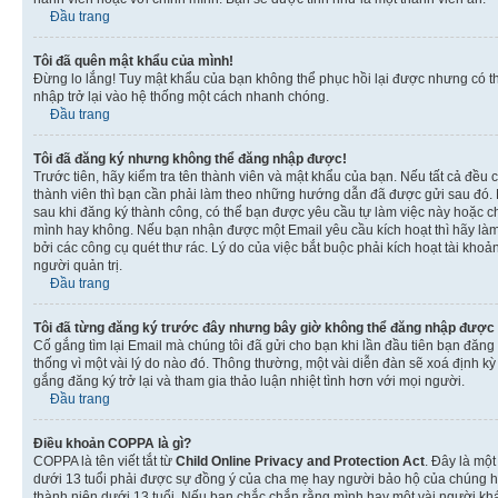
Đầu trang
Tôi đã quên mật khẩu của mình!
Đừng lo lắng! Tuy mật khẩu của bạn không thể phục hồi lại được nhưng có th
nhập trở lại vào hệ thống một cách nhanh chóng.
Đầu trang
Tôi đã đăng ký nhưng không thể đăng nhập được!
Trước tiên, hãy kiểm tra tên thành viên và mật khẩu của bạn. Nếu tất cả đều
thành viên thì bạn cần phải làm theo những hướng dẫn đã được gửi sau đó. N
sau khi đăng ký thành công, có thể bạn được yêu cầu tự làm việc này hoặc ch
mình hay không. Nếu bạn nhận được một Email yêu cầu kích hoạt thì hãy làm
bởi các công cụ quét thư rác. Lý do của việc bắt buộc phải kích hoạt tài k
người quản trị.
Đầu trang
Tôi đã từng đăng ký trước đây nhưng bây giờ không thể đăng nhập được
Cố gắng tìm lại Email mà chúng tôi đã gửi cho bạn khi lần đầu tiên bạn đăng 
thống vì một vài lý do nào đó. Thông thường, một vài diễn đàn sẽ xoá định k
gắng đăng ký trở lại và tham gia thảo luận nhiệt tình hơn với mọi người.
Đầu trang
Điều khoản COPPA là gì?
COPPA là tên viết tắt từ
Child Online Privacy and Protection Act
. Đây là một
dưới 13 tuổi phải được sự đồng ý của cha mẹ hay người bảo hộ của chúng hoặ
thành niên dưới 13 tuổi. Nếu bạn chắc chắn rằng mình hay một vài người khá