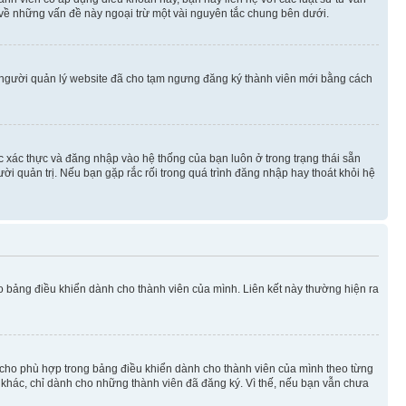
 về những vấn đề này ngoại trừ một vài nguyên tắc chung bên dưới.
 người quản lý website đã cho tạm ngưng đăng ký thành viên mới bằng cách
ệc xác thực và đăng nhập vào hệ thống của bạn luôn ở trong trạng thái sẵn
ời quản trị. Nếu bạn gặp rắc rối trong quá trình đăng nhập hay thoát khỏi hệ
ào bảng điều khiển dành cho thành viên của mình. Liên kết này thường hiện ra
iờ cho phù hợp trong bảng điều khiển dành cho thành viên của mình theo từng
n khác, chỉ dành cho những thành viên đã đăng ký. Vì thế, nếu bạn vẫn chưa