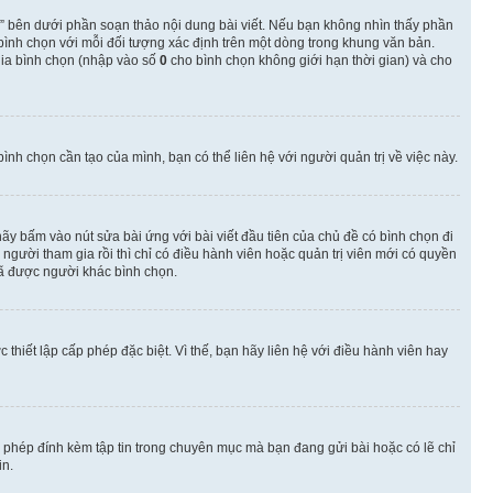
” bên dưới phần soạn thảo nội dung bài viết. Nếu bạn không nhìn thấy phần
 bình chọn với mỗi đối tượng xác định trên một dòng trong khung văn bản.
 gia bình chọn (nhập vào số
0
cho bình chọn không giới hạn thời gian) và cho
nh chọn cần tạo của mình, bạn có thể liên hệ với người quản trị về việc này.
hãy bấm vào nút sửa bài ứng với bài viết đầu tiên của chủ đề có bình chọn đi
gười tham gia rồi thì chỉ có điều hành viên hoặc quản trị viên mới có quyền
ã được người khác bình chọn.
thiết lập cấp phép đặc biệt. Vì thế, bạn hãy liên hệ với điều hành viên hay
o phép đính kèm tập tin trong chuyên mục mà bạn đang gửi bài hoặc có lẽ chỉ
in.