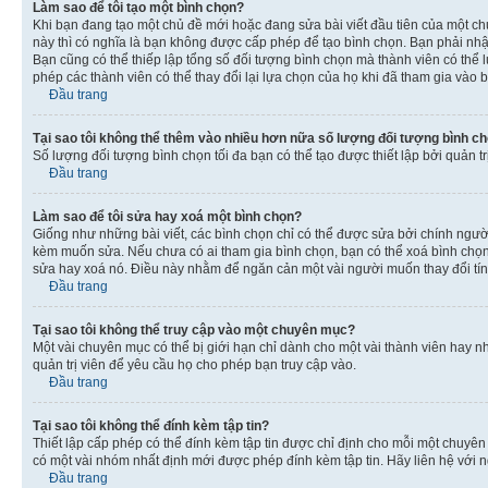
Làm sao để tôi tạo một bình chọn?
Khi bạn đang tạo một chủ đề mới hoặc đang sửa bài viết đầu tiên của một c
này thì có nghĩa là bạn không được cấp phép để tạo bình chọn. Bạn phải nhập
Bạn cũng có thể thiếp lập tổng số đối tượng bình chọn mà thành viên có thể 
phép các thành viên có thể thay đổi lại lựa chọn của họ khi đã tham gia vào b
Đầu trang
Tại sao tôi không thể thêm vào nhiều hơn nữa số lượng đối tượng bình c
Số lượng đối tượng bình chọn tối đa bạn có thể tạo được thiết lập bởi quản t
Đầu trang
Làm sao để tôi sửa hay xoá một bình chọn?
Giống như những bài viết, các bình chọn chỉ có thể được sửa bởi chính người 
kèm muốn sửa. Nếu chưa có ai tham gia bình chọn, bạn có thể xoá bình chọn n
sửa hay xoá nó. Điều này nhằm để ngăn cản một vài người muốn thay đổi tí
Đầu trang
Tại sao tôi không thể truy cập vào một chuyên mục?
Một vài chuyên mục có thể bị giới hạn chỉ dành cho một vài thành viên hay nh
quản trị viên để yêu cầu họ cho phép bạn truy cập vào.
Đầu trang
Tại sao tôi không thể đính kèm tập tin?
Thiết lập cấp phép có thể đính kèm tập tin được chỉ định cho mỗi một chuyê
có một vài nhóm nhất định mới được phép đính kèm tập tin. Hãy liên hệ với n
Đầu trang