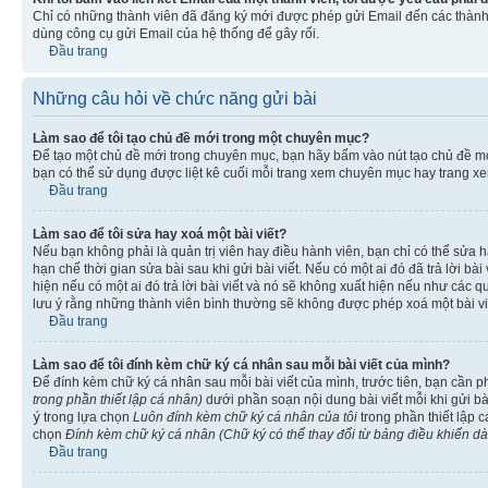
Chỉ có những thành viên đã đăng ký mới được phép gửi Email đến các thành 
dùng công cụ gửi Email của hệ thống để gây rối.
Đầu trang
Những câu hỏi về chức năng gửi bài
Làm sao để tôi tạo chủ đề mới trong một chuyên mục?
Để tạo một chủ đề mới trong chuyên mục, bạn hãy bấm vào nút tạo chủ đề m
bạn có thể sử dụng được liệt kê cuối mỗi trang xem chuyên mục hay trang x
Đầu trang
Làm sao để tôi sửa hay xoá một bài viết?
Nếu bạn không phải là quản trị viên hay điều hành viên, bạn chỉ có thể sửa h
hạn chế thời gian sửa bài sau khi gửi bài viết. Nếu có một ai đó đã trả lời b
hiện nếu có một ai đó trả lời bài viết và nó sẽ không xuất hiện nếu như các q
lưu ý rằng những thành viên bình thường sẽ không được phép xoá một bài viết 
Đầu trang
Làm sao để tôi đính kèm chữ ký cá nhân sau mỗi bài viết của mình?
Để đính kèm chữ ký cá nhân sau mỗi bài viết của mình, trước tiên, bạn cần 
trong phần thiết lập cá nhân)
dưới phần soạn nội dung bài viết mỗi khi gửi b
ý
trong lựa chọn
Luôn đính kèm chữ ký cá nhân của tôi
trong phần thiết lập 
chọn
Đính kèm chữ ký cá nhân (Chữ ký có thể thay đổi từ bảng điều khiển d
Đầu trang