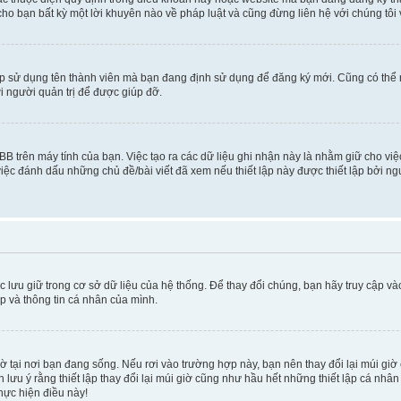
cho bạn bất kỳ một lời khuyên nào về pháp luật và cũng đừng liên hệ với chúng tôi
ép sử dụng tên thành viên mà bạn đang định sử dụng để đăng ký mới. Cũng có thể
i người quản trị để được giúp đỡ.
BB trên máy tính của bạn. Việc tạo ra các dữ liệu ghi nhận này là nhằm giữ cho vi
ệc đánh dấu những chủ đề/bài viết đã xem nếu thiết lập này được thiết lập bởi ngư
c lưu giữ trong cơ sở dữ liệu của hệ thống. Để thay đổi chúng, bạn hãy truy cập v
ập và thông tin cá nhân của mình.
 giờ tại nơi bạn đang sống. Nếu rơi vào trường hợp này, bạn nên thay đổi lại múi g
lưu ý rằng thiết lập thay đổi lại múi giờ cũng như hầu hết những thiết lập cá nhâ
thực hiện điều này!