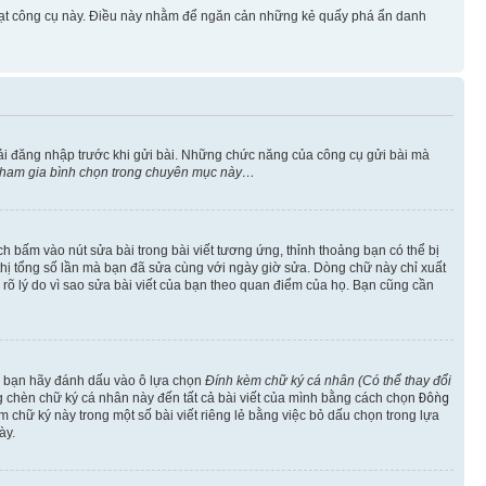
 hoạt công cụ này. Điều này nhằm để ngăn cản những kẻ quấy phá ẩn danh
ải đăng nhập trước khi gửi bài. Những chức năng của công cụ gửi bài mà
 tham gia bình chọn trong chuyên mục này…
h bấm vào nút sửa bài trong bài viết tương ứng, thỉnh thoảng bạn có thể bị
ển thị tổng số lần mà bạn đã sửa cùng với ngày giờ sửa. Dòng chữ này chỉ xuất
êu rõ lý do vì sao sửa bài viết của bạn theo quan điểm của họ. Bạn cũng cần
o, bạn hãy đánh dấu vào ô lựa chọn
Đính kèm chữ ký cá nhân (Có thể thay đổi
ng chèn chữ ký cá nhân này đến tất cả bài viết của mình bằng cách chọn
Đồng
 chữ ký này trong một số bài viết riêng lẻ bằng việc bỏ dấu chọn trong lựa
ày.