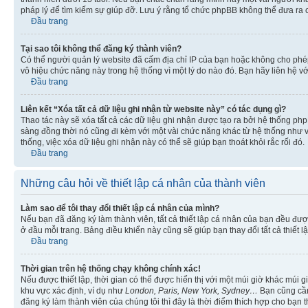
pháp lý để tìm kiếm sự giúp đỡ. Lưu ý rằng tổ chức phpBB không thể đưa ra 
Đầu trang
Tại sao tôi không thể đăng ký thành viên?
Có thể người quản lý website đã cấm địa chỉ IP của bạn hoặc không cho ph
vô hiệu chức năng này trong hệ thống vì một lý do nào đó. Bạn hãy liên hệ vớ
Đầu trang
Liên kết “Xóa tất cả dữ liệu ghi nhận từ website này” có tác dụng gì?
Thao tác này sẽ xóa tất cả các dữ liệu ghi nhận được tạo ra bởi hệ thống php
sàng đồng thời nó cũng đi kèm với một vài chức năng khác từ hệ thống như vi
thống, việc xóa dữ liệu ghi nhận này có thể sẽ giúp bạn thoát khỏi rắc rối đó.
Đầu trang
Những câu hỏi về thiết lập cá nhân của thành viên
Làm sao để tôi thay đổi thiết lập cá nhân của mình?
Nếu bạn đã đăng ký làm thành viên, tất cả thiết lập cá nhân của bạn đều đượ
ở đầu mỗi trang. Bảng điều khiển này cũng sẽ giúp bạn thay đổi tất cả thiết l
Đầu trang
Thời gian trên hệ thống chạy không chính xác!
Nếu được thiết lập, thời gian có thể được hiển thị với một múi giờ khác múi
khu vực xác định, ví dụ như
London, Paris, New York, Sydney…
Bạn cũng cần 
đăng ký làm thành viên của chúng tôi thì đây là thời điểm thích hợp cho bạn 