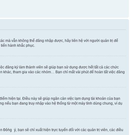
xác mà vẫn không thể đăng nhập được, hãy liên hệ với người quản trị để
 tiến hành khắc phục.
việc đăng ký làm thành viên sẽ giúp bạn sử dụng được hết tất cả các chức
ên khác, tham gia vào các nhóm… Bạn chỉ mất vài phút để hoàn tất việc đăng
iểm hiện tại. Điều này sẽ giúp ngăn cản việc lạm dụng tài khoản của bạn
ụng nếu bạn đang truy nhập vào hệ thống từ một máy tính dùng chung, ví dụ
ọn
Đồng ý
, bạn sẽ chỉ xuất hiện trực tuyến đối với các quản trị viên, các điều