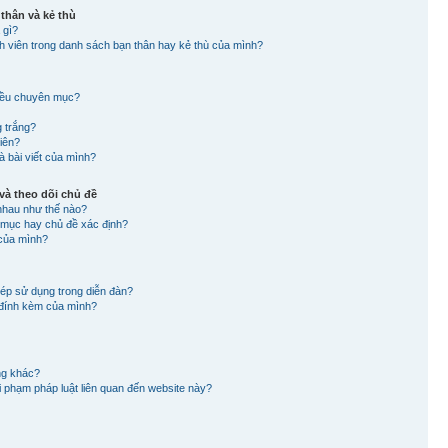
 thân và kẻ thù
 gì?
nh viên trong danh sách bạn thân hay kẻ thù của mình?
hiều chuyên mục?
g trắng?
viên?
à bài viết của mình?
à theo dõi chủ đề
nhau như thế nào?
n mục hay chủ đề xác định?
 của mình?
hép sử dụng trong diễn đàn?
in đính kèm của mình?
ng khác?
 vi phạm pháp luật liên quan đến website này?