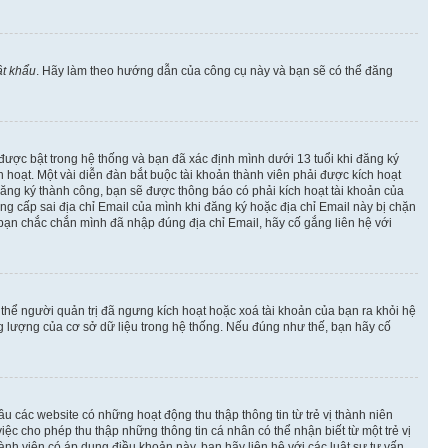
t khẩu
. Hãy làm theo hướng dẫn của công cụ này và bạn sẽ có thể đăng
 được bật trong hệ thống và bạn đã xác định mình dưới 13 tuổi khi đăng ký
hoạt. Một vài diễn đàn bắt buộc tài khoản thành viên phải được kích hoạt
đăng ký thành công, bạn sẽ được thông báo có phải kích hoạt tài khoản của
 cấp sai địa chỉ Email của mình khi đăng ký hoặc địa chỉ Email này bị chặn
 bạn chắc chắn mình đã nhập đúng địa chỉ Email, hãy cố gắng liên hệ với
ó thể người quản trị đã ngưng kích hoạt hoặc xoá tài khoản của bạn ra khỏi hệ
ng lượng của cơ sở dữ liệu trong hệ thống. Nếu đúng như thế, bạn hãy cố
u các website có những hoạt động thu thập thông tin từ trẻ vị thành niên
c cho phép thu thập những thông tin cá nhân có thể nhận biết từ một trẻ vị
h viên có áp dụng điều khoản này, bạn hãy liên hệ với các luật sư tư vấn