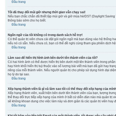
Đầu trang
Tôi đã thay đổi múi giờ nhưng thời gian vẫn chạy sai!
Nếu bạn chắc chắn đã thiết lập múi giờ và giờ mùa hè/DST (Daylight Saving T
thông báo sớm cho họ biết.
Đầu trang
Ngôn ngữ của tôi không có trong danh sách hỗ trợ!
Có thể quản trị viên chưa cài đặt gói ngôn ngữ mà bạn dùng vào hệ thống ha
nếu nó có sẵn. Nếu chưa có, bạn có thể đề nghị cùng tham gia phiên dịch hệ
Đầu trang
Làm sao để hiển thị hình ảnh bên dưới tên thành viên của tôi?
Có hai hình ảnh có thể được hiển thị bên dưới một tên thành viên trong phần 
hay hình khối hiển thị tuỳ thuộc vào số lượng bài viết mà bạn đã gửi hay trạn
riêng của mỗi thành viên. Nếu người quản trị cho phép sử dụng hình đại diện
họ lý do tại sao.
Đầu trang
Xếp hạng thành viên là gì và làm sao tôi có thể thay đổi xếp hạng của mìn
Xếp hạng thành viên, xuất hiện bên dưới tên thành viên của bạn, tượng trưng
thể thay đổi trực tiếp xếp hạng của mình ở bất cứ diễn đàn nào mà quản trị 
sẽ không khoan dung cho việc làm này và đơn giản là các quản trị viên hay đ
Đầu trang
Khi tôi bấm vào liên kết Email của một thành viên, tôi được yêu cầu phải 