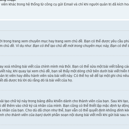
viên khác trong hệ thống từ công cụ gửi Email và chỉ khi người quản trị đã kích
ới trong trang xem chuyên mục hay trang xem chủ đề. Bạn có thể được yêu cầu ph
em chủ đề. Ví dụ như:
Bạn có thể tạo chủ đề mới trong chuyên mục này, Bạn có thể
ay xoá những bài viết của chính mình mà thôi. Bạn có thể sửa một bài viết bằng các
ài viết này, khi quay lại xem chủ đề, bạn sẽ thấy một dòng chữ bên dưới bài viết hi
uản trị viên hay điều hành viên sửa bài viết này. Có thể họ sẽ để lại một ghi chú n
đã được trả lời dù rằng đó là bài viết của họ.
phải tạo chữ ký này trong bảng điều khiển dành cho thành viên của bạn. Sau khi tạ
ài để thêm vào chữ ký cá nhân của mình. Bạn cũng có thể thiết lập mặc định tự độ
cá nhân của bạn. Cho dù đã chọn như thế, bạn vẫn có thể quyết định không đính kèm
ành cho thành viên của bạn)
dưới phần soạn nội dung bài viết mỗi khi gửi bài sau n