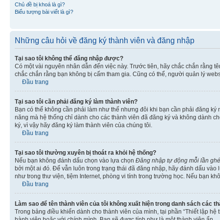
Chủ đề bị khoá là gì?
Biểu tượng bài viết là gì?
Những câu hỏi về đăng ký thành viên và đăng nhập
Tại sao tôi không thể đăng nhập được?
Có một vài nguyên nhân dẫn đến việc này. Trước tiên, hãy chắc chắn rằng t
chắc chắn rằng bạn không bị cấm tham gia. Cũng có thể, người quản lý websi
Đầu trang
Tại sao tôi cần phải đăng ký làm thành viên?
Bạn có thể không cần phải làm như thế nhưng đôi khi bạn cần phải đăng ký mớ
năng mà hệ thống chỉ dành cho các thành viên đã đăng ký và không dành cho 
ký, vì vậy hãy đăng ký làm thành viên của chúng tôi.
Đầu trang
Tại sao tôi thường xuyên bị thoát ra khỏi hệ thống?
Nếu bạn không đánh dấu chọn vào lựa chọn
Đăng nhập tự động mỗi lần gh
bởi một ai đó. Để vẫn luôn trong trạng thái đã đăng nhập, hãy đánh dấu vào
như trong thư viện, tiệm Internet, phòng vi tính trong trường học. Nếu bạn kh
Đầu trang
Làm sao để tên thành viên của tôi không xuất hiện trong danh sách các t
Trong bảng điều khiển dành cho thành viên của mình, tại phần “Thiết lập hệ 
hành viên hoặc với chính mình. Bạn sẽ được tính như là một thành viên ẩn.