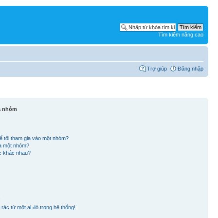
Tìm kiếm nâng cao
Trợ giúp
Đăng nhập
và nhóm
ể tôi tham gia vào một nhóm?
ủa một nhóm?
ắc khác nhau?
!
rác từ một ai đó trong hệ thống!