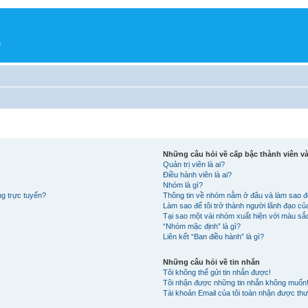
h
Những câu hỏi về cấp bậc thành viên 
Quản trị viên là ai?
Điều hành viên là ai?
Nhóm là gì?
ng trực tuyến?
Thông tin về nhóm nằm ở đâu và làm sao đ
Làm sao để tôi trở thành người lãnh đạo c
Tại sao một vài nhóm xuất hiện với màu s
“Nhóm mặc định” là gì?
Liên kết “Ban điều hành” là gì?
Những câu hỏi về tin nhắn
Tôi không thể gửi tin nhắn được!
Tôi nhận được những tin nhắn không muốn
Tài khoản Email của tôi toàn nhận được thư 