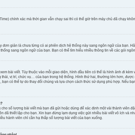
ime) chính xác mà thời gian vẫn chạy sai thì có thể giờ trên máy chủ đã chạy khôn
y đơn giản là chưa từng có ai phiên dịch hệ thống này sang ngôn ngữ của bạn. Hã
 thống sang ngôn ngữ của bạn. Bạn có thể tìm hiểu nhiều thông tin về các gói ngôn
xem bài viết. Tùy thuộc vào mỗi giao diện, hình đầu tiên có thể là hình ảnh đi kè
g thái, vị trí, chức vụ… của bạn trong hệ thống. Hình thứ hai, thường lớn hơn, được
, bạn có thể tự do thay đổi chúng và lựa chọn cách thức sử dụng phù hợp. Nếu bạn 
h?
 cho số lượng bài viết mà bạn đã gửi hoặc dùng để xác định một vài thành viên đặc
viên đã thiết lập cho bạn. Xin bạn đừng lạm dụng việc gửi nhiều bài viết vô ích v
iều hành viên chỉ cần hạ thấp số lượng bài viết của bạn xuống.
đăng nhập!