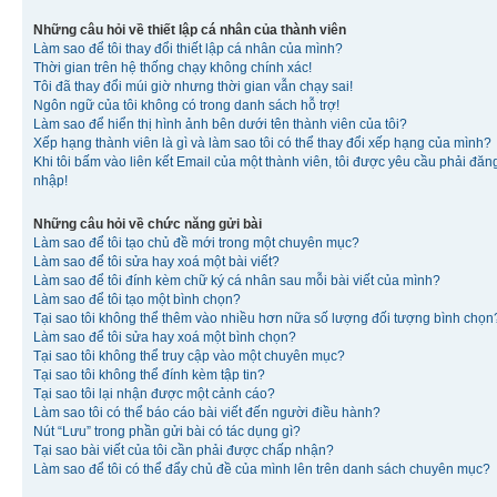
Những câu hỏi về thiết lập cá nhân của thành viên
Làm sao để tôi thay đổi thiết lập cá nhân của mình?
Thời gian trên hệ thống chạy không chính xác!
Tôi đã thay đổi múi giờ nhưng thời gian vẫn chạy sai!
Ngôn ngữ của tôi không có trong danh sách hỗ trợ!
Làm sao để hiển thị hình ảnh bên dưới tên thành viên của tôi?
Xếp hạng thành viên là gì và làm sao tôi có thể thay đổi xếp hạng của mình?
Khi tôi bấm vào liên kết Email của một thành viên, tôi được yêu cầu phải đăn
nhập!
Những câu hỏi về chức năng gửi bài
Làm sao để tôi tạo chủ đề mới trong một chuyên mục?
Làm sao để tôi sửa hay xoá một bài viết?
Làm sao để tôi đính kèm chữ ký cá nhân sau mỗi bài viết của mình?
Làm sao để tôi tạo một bình chọn?
Tại sao tôi không thể thêm vào nhiều hơn nữa số lượng đối tượng bình chọn
Làm sao để tôi sửa hay xoá một bình chọn?
Tại sao tôi không thể truy cập vào một chuyên mục?
Tại sao tôi không thể đính kèm tập tin?
Tại sao tôi lại nhận được một cảnh cáo?
Làm sao tôi có thể báo cáo bài viết đến người điều hành?
Nút “Lưu” trong phần gửi bài có tác dụng gì?
Tại sao bài viết của tôi cần phải được chấp nhận?
Làm sao để tôi có thể đẩy chủ đề của mình lên trên danh sách chuyên mục?