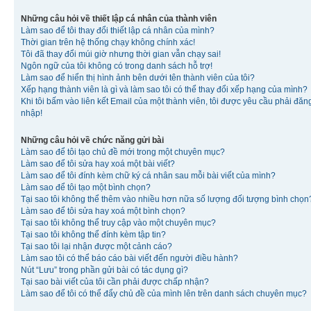
Những câu hỏi về thiết lập cá nhân của thành viên
Làm sao để tôi thay đổi thiết lập cá nhân của mình?
Thời gian trên hệ thống chạy không chính xác!
Tôi đã thay đổi múi giờ nhưng thời gian vẫn chạy sai!
Ngôn ngữ của tôi không có trong danh sách hỗ trợ!
Làm sao để hiển thị hình ảnh bên dưới tên thành viên của tôi?
Xếp hạng thành viên là gì và làm sao tôi có thể thay đổi xếp hạng của mình?
Khi tôi bấm vào liên kết Email của một thành viên, tôi được yêu cầu phải đăn
nhập!
Những câu hỏi về chức năng gửi bài
Làm sao để tôi tạo chủ đề mới trong một chuyên mục?
Làm sao để tôi sửa hay xoá một bài viết?
Làm sao để tôi đính kèm chữ ký cá nhân sau mỗi bài viết của mình?
Làm sao để tôi tạo một bình chọn?
Tại sao tôi không thể thêm vào nhiều hơn nữa số lượng đối tượng bình chọn
Làm sao để tôi sửa hay xoá một bình chọn?
Tại sao tôi không thể truy cập vào một chuyên mục?
Tại sao tôi không thể đính kèm tập tin?
Tại sao tôi lại nhận được một cảnh cáo?
Làm sao tôi có thể báo cáo bài viết đến người điều hành?
Nút “Lưu” trong phần gửi bài có tác dụng gì?
Tại sao bài viết của tôi cần phải được chấp nhận?
Làm sao để tôi có thể đẩy chủ đề của mình lên trên danh sách chuyên mục?