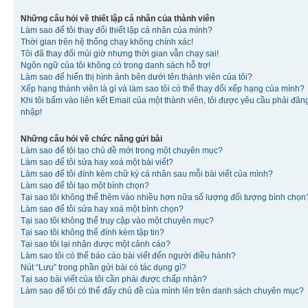
Những câu hỏi về thiết lập cá nhân của thành viên
Làm sao để tôi thay đổi thiết lập cá nhân của mình?
Thời gian trên hệ thống chạy không chính xác!
Tôi đã thay đổi múi giờ nhưng thời gian vẫn chạy sai!
Ngôn ngữ của tôi không có trong danh sách hỗ trợ!
Làm sao để hiển thị hình ảnh bên dưới tên thành viên của tôi?
Xếp hạng thành viên là gì và làm sao tôi có thể thay đổi xếp hạng của mình?
Khi tôi bấm vào liên kết Email của một thành viên, tôi được yêu cầu phải đăn
nhập!
Những câu hỏi về chức năng gửi bài
Làm sao để tôi tạo chủ đề mới trong một chuyên mục?
Làm sao để tôi sửa hay xoá một bài viết?
Làm sao để tôi đính kèm chữ ký cá nhân sau mỗi bài viết của mình?
Làm sao để tôi tạo một bình chọn?
Tại sao tôi không thể thêm vào nhiều hơn nữa số lượng đối tượng bình chọn
Làm sao để tôi sửa hay xoá một bình chọn?
Tại sao tôi không thể truy cập vào một chuyên mục?
Tại sao tôi không thể đính kèm tập tin?
Tại sao tôi lại nhận được một cảnh cáo?
Làm sao tôi có thể báo cáo bài viết đến người điều hành?
Nút “Lưu” trong phần gửi bài có tác dụng gì?
Tại sao bài viết của tôi cần phải được chấp nhận?
Làm sao để tôi có thể đẩy chủ đề của mình lên trên danh sách chuyên mục?