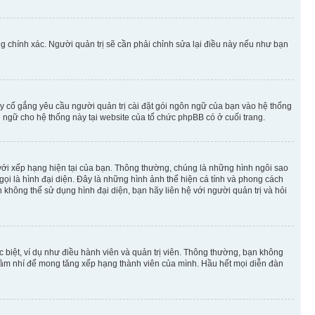
g chính xác. Người quản trị sẽ cần phải chỉnh sửa lại điều này nếu như bạn
y cố gắng yêu cầu người quản trị cài đặt gói ngôn ngữ của bạn vào hệ thống
 ngữ cho hệ thống này tại website của tổ chức phpBB có ở cuối trang.
m với xếp hạng hiện tại của bạn. Thông thường, chúng là những hình ngôi sao
 gọi là hình đại diện. Đây là những hình ảnh thể hiện cá tính và phong cách
không thể sử dụng hình đại diện, bạn hãy liên hệ với người quản trị và hỏi
 biệt, ví dụ như điều hành viên và quản trị viên. Thông thường, bạn không
à nhảm nhí để mong tăng xếp hạng thành viên của mình. Hầu hết mọi diễn đàn