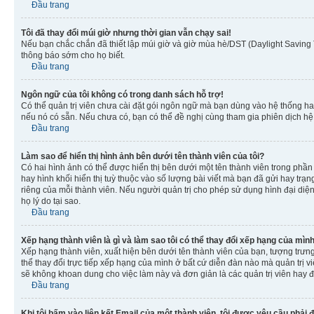
Đầu trang
Tôi đã thay đổi múi giờ nhưng thời gian vẫn chạy sai!
Nếu bạn chắc chắn đã thiết lập múi giờ và giờ mùa hè/DST (Daylight Saving T
thông báo sớm cho họ biết.
Đầu trang
Ngôn ngữ của tôi không có trong danh sách hỗ trợ!
Có thể quản trị viên chưa cài đặt gói ngôn ngữ mà bạn dùng vào hệ thống ha
nếu nó có sẵn. Nếu chưa có, bạn có thể đề nghị cùng tham gia phiên dịch hệ
Đầu trang
Làm sao để hiển thị hình ảnh bên dưới tên thành viên của tôi?
Có hai hình ảnh có thể được hiển thị bên dưới một tên thành viên trong phần 
hay hình khối hiển thị tuỳ thuộc vào số lượng bài viết mà bạn đã gửi hay trạn
riêng của mỗi thành viên. Nếu người quản trị cho phép sử dụng hình đại diện
họ lý do tại sao.
Đầu trang
Xếp hạng thành viên là gì và làm sao tôi có thể thay đổi xếp hạng của mìn
Xếp hạng thành viên, xuất hiện bên dưới tên thành viên của bạn, tượng trưng
thể thay đổi trực tiếp xếp hạng của mình ở bất cứ diễn đàn nào mà quản trị 
sẽ không khoan dung cho việc làm này và đơn giản là các quản trị viên hay đ
Đầu trang
Khi tôi bấm vào liên kết Email của một thành viên, tôi được yêu cầu phải 