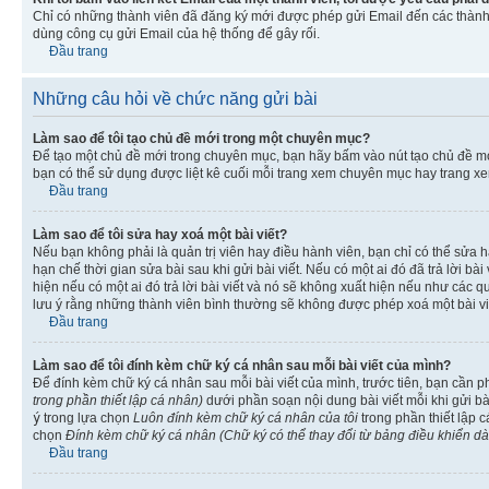
Chỉ có những thành viên đã đăng ký mới được phép gửi Email đến các thành 
dùng công cụ gửi Email của hệ thống để gây rối.
Đầu trang
Những câu hỏi về chức năng gửi bài
Làm sao để tôi tạo chủ đề mới trong một chuyên mục?
Để tạo một chủ đề mới trong chuyên mục, bạn hãy bấm vào nút tạo chủ đề m
bạn có thể sử dụng được liệt kê cuối mỗi trang xem chuyên mục hay trang x
Đầu trang
Làm sao để tôi sửa hay xoá một bài viết?
Nếu bạn không phải là quản trị viên hay điều hành viên, bạn chỉ có thể sửa h
hạn chế thời gian sửa bài sau khi gửi bài viết. Nếu có một ai đó đã trả lời b
hiện nếu có một ai đó trả lời bài viết và nó sẽ không xuất hiện nếu như các q
lưu ý rằng những thành viên bình thường sẽ không được phép xoá một bài viết 
Đầu trang
Làm sao để tôi đính kèm chữ ký cá nhân sau mỗi bài viết của mình?
Để đính kèm chữ ký cá nhân sau mỗi bài viết của mình, trước tiên, bạn cần 
trong phần thiết lập cá nhân)
dưới phần soạn nội dung bài viết mỗi khi gửi b
ý
trong lựa chọn
Luôn đính kèm chữ ký cá nhân của tôi
trong phần thiết lập 
chọn
Đính kèm chữ ký cá nhân (Chữ ký có thể thay đổi từ bảng điều khiển d
Đầu trang