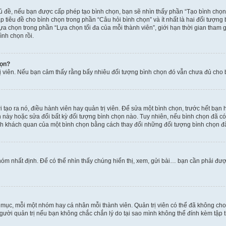
hủ đề, nếu bạn được cấp phép tạo bình chọn, bạn sẽ nhìn thấy phần “Tạo bình chọn
 tiêu đề cho bình chọn trong phần “Câu hỏi bình chọn” và ít nhất là hai đối tượng
lựa chọn trong phần “Lựa chọn tối đa của mỗi thành viên”, giới hạn thời gian tham
ình chọn rồi.
họn?
rị viên. Nếu bạn cảm thấy rằng bấy nhiêu đối tượng bình chọn đó vẫn chưa đủ cho bì
tạo ra nó, điều hành viên hay quản trị viên. Để sửa một bình chọn, trước hết bạn 
ày hoặc sửa đổi bất kỳ đối tượng bình chọn nào. Tuy nhiên, nếu bình chọn đã có n
nh khách quan của một bình chọn bằng cách thay đổi những đối tượng bình chọn đ
óm nhất định. Để có thể nhìn thấy chúng hiển thị, xem, gửi bài… bạn cần phải được 
n mục, mỗi một nhóm hay cá nhân mỗi thành viên. Quản trị viên có thể đã không ch
gười quản trị nếu bạn không chắc chắn lý do tại sao mình không thể đính kèm tập t