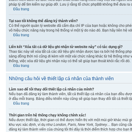
pháp lý để tìm kiếm sự giúp đỡ. Lưu ý rằng tổ chức phpBB không thể đưa ra 
Đầu trang
Tại sao tôi không thể đăng ký thành viên?
Có thể người quản lý website đã cấm địa chỉ IP của bạn hoặc không cho ph
vô hiệu chức năng này trong hệ thống vì một lý do nào đó. Bạn hãy liên hệ vớ
Đầu trang
Liên kết “Xóa tất cả dữ liệu ghi nhận từ website này” có tác dụng gì?
Thao tác này sẽ xóa tất cả các dữ liệu ghi nhận được tạo ra bởi hệ thống php
sàng đồng thời nó cũng đi kèm với một vài chức năng khác từ hệ thống như vi
thống, việc xóa dữ liệu ghi nhận này có thể sẽ giúp bạn thoát khỏi rắc rối đó.
Đầu trang
Những câu hỏi về thiết lập cá nhân của thành viên
Làm sao để tôi thay đổi thiết lập cá nhân của mình?
Nếu bạn đã đăng ký làm thành viên, tất cả thiết lập cá nhân của bạn đều đượ
ở đầu mỗi trang. Bảng điều khiển này cũng sẽ giúp bạn thay đổi tất cả thiết l
Đầu trang
Thời gian trên hệ thống chạy không chính xác!
Nếu được thiết lập, thời gian có thể được hiển thị với một múi giờ khác múi
khu vực xác định, ví dụ như
London, Paris, New York, Sydney…
Bạn cũng cần 
đăng ký làm thành viên của chúng tôi thì đây là thời điểm thích hợp cho bạn 