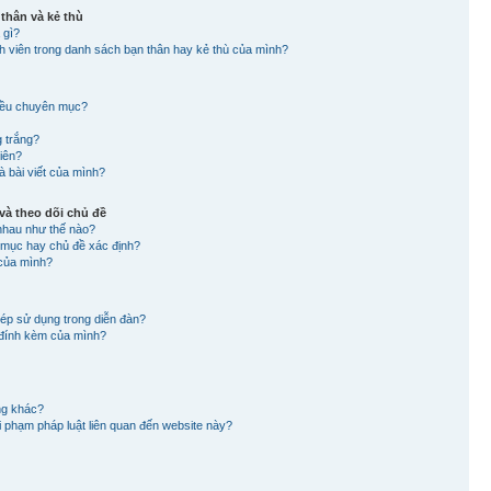
 thân và kẻ thù
 gì?
nh viên trong danh sách bạn thân hay kẻ thù của mình?
hiều chuyên mục?
g trắng?
viên?
à bài viết của mình?
à theo dõi chủ đề
nhau như thế nào?
n mục hay chủ đề xác định?
 của mình?
hép sử dụng trong diễn đàn?
in đính kèm của mình?
ng khác?
 vi phạm pháp luật liên quan đến website này?