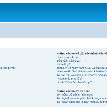
Những câu hỏi về cấp bậc thành viên 
Quản trị viên là ai?
Điều hành viên là ai?
Nhóm là gì?
ng trực tuyến?
Thông tin về nhóm nằm ở đâu và làm sao đ
Làm sao để tôi trở thành người lãnh đạo c
Tại sao một vài nhóm xuất hiện với màu s
“Nhóm mặc định” là gì?
Liên kết “Ban điều hành” là gì?
Những câu hỏi về tin nhắn
Tôi không thể gửi tin nhắn được!
Tôi nhận được những tin nhắn không muốn
Tài khoản Email của tôi toàn nhận được thư 