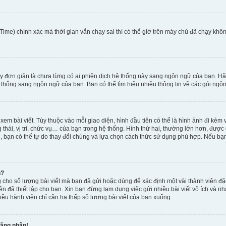
ime) chính xác mà thời gian vẫn chạy sai thì có thể giờ trên máy chủ đã chạy khôn
y đơn giản là chưa từng có ai phiên dịch hệ thống này sang ngôn ngữ của bạn. Hã
 thống sang ngôn ngữ của bạn. Bạn có thể tìm hiểu nhiều thông tin về các gói ngôn
xem bài viết. Tùy thuộc vào mỗi giao diện, hình đầu tiên có thể là hình ảnh đi kè
g thái, vị trí, chức vụ… của bạn trong hệ thống. Hình thứ hai, thường lớn hơn, được
, bạn có thể tự do thay đổi chúng và lựa chọn cách thức sử dụng phù hợp. Nếu bạn 
h?
 cho số lượng bài viết mà bạn đã gửi hoặc dùng để xác định một vài thành viên đặc
viên đã thiết lập cho bạn. Xin bạn đừng lạm dụng việc gửi nhiều bài viết vô ích v
iều hành viên chỉ cần hạ thấp số lượng bài viết của bạn xuống.
đăng nhập!