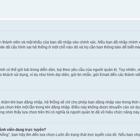
ên thành viên và mật khẩu của bạn đã nhập vào chính xác. Nếu bạn đã nhập chính 
te đã cấu hình sai hệ thống ở một chỗ nào đó và họ cần bạn thông báo để biết mà
i có thể gửi bài trong diễn đàn, tuỳ theo yêu cầu của người quản trị. Tuy nhiên, 
khách sử dụng, ví dụ như hình đại diện, gửi tin nhắn, gửi Email đến các thành vi
é thăm
khi bạn đăng nhập, hệ thống sẽ chỉ cho phép bạn đăng nhập vào trong thời đ
 lựa chọn trên một lần trong khi đăng nhập. Điều này không được khuyến cáo sử d
ông nhìn thấy lựa chọn trên thì có nghĩa là người quản trị đã vô hiệu chức năng này.
hành viên đang trực tuyến?
thống”, bạn hãy tìm đến lựa chọn
Luôn ẩn trạng thái trực tuyến của tôi
. Nếu bạn ch