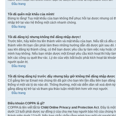
Đầu trang
Tôi đã quên mật khẩu của mình!
Đừng lo lắng! Tuy mật khẩu của bạn không thể phục hồi lại được nhưng có th
nhập trở lại vào hệ thống một cách nhanh chóng.
Đầu trang
Tôi đã đăng ký nhưng không thể đăng nhập được!
Trước tiên, hãy kiểm tra tên thành viên và mật khẩu của bạn. Nếu tất cả đều
thành viên thì bạn cần phải làm theo những hướng dẫn đã được gửi sau đó. N
sau khi đăng ký thành công, có thể bạn được yêu cầu tự làm việc này hoặc ch
mình hay không. Nếu bạn nhận được một Email yêu cầu kích hoạt thì hãy làm
bởi các công cụ quét thư rác. Lý do của việc bắt buộc phải kích hoạt tài k
người quản trị.
Đầu trang
Tôi đã từng đăng ký trước đây nhưng bây giờ không thể đăng nhập được
Cố gắng tìm lại Email mà chúng tôi đã gửi cho bạn khi lần đầu tiên bạn đăng 
thống vì một vài lý do nào đó. Thông thường, một vài diễn đàn sẽ xoá định k
gắng đăng ký trở lại và tham gia thảo luận nhiệt tình hơn với mọi người.
Đầu trang
Điều khoản COPPA là gì?
COPPA là tên viết tắt từ
Child Online Privacy and Protection Act
. Đây là một
dưới 13 tuổi phải được sự đồng ý của cha mẹ hay người bảo hộ của chúng hoặ
thành niên dưới 13 tuổi. Nếu bạn chắc chắn rằng mình hay một vài người khá