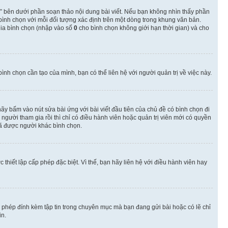
” bên dưới phần soạn thảo nội dung bài viết. Nếu bạn không nhìn thấy phần
 bình chọn với mỗi đối tượng xác định trên một dòng trong khung văn bản.
 gia bình chọn (nhập vào số
0
cho bình chọn không giới hạn thời gian) và cho
nh chọn cần tạo của mình, bạn có thể liên hệ với người quản trị về việc này.
hãy bấm vào nút sửa bài ứng với bài viết đầu tiên của chủ đề có bình chọn đi
gười tham gia rồi thì chỉ có điều hành viên hoặc quản trị viên mới có quyền
ã được người khác bình chọn.
thiết lập cấp phép đặc biệt. Vì thế, bạn hãy liên hệ với điều hành viên hay
o phép đính kèm tập tin trong chuyên mục mà bạn đang gửi bài hoặc có lẽ chỉ
in.