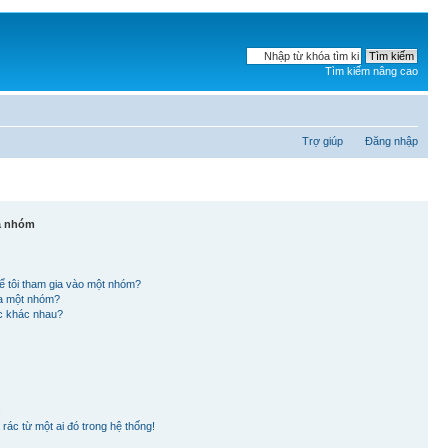
Tìm kiếm nâng cao
Trợ giúp
Đăng nhập
và nhóm
ể tôi tham gia vào một nhóm?
ủa một nhóm?
ắc khác nhau?
!
rác từ một ai đó trong hệ thống!