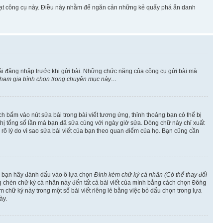
 hoạt công cụ này. Điều này nhằm để ngăn cản những kẻ quấy phá ẩn danh
ải đăng nhập trước khi gửi bài. Những chức năng của công cụ gửi bài mà
 tham gia bình chọn trong chuyên mục này…
h bấm vào nút sửa bài trong bài viết tương ứng, thỉnh thoảng bạn có thể bị
ển thị tổng số lần mà bạn đã sửa cùng với ngày giờ sửa. Dòng chữ này chỉ xuất
êu rõ lý do vì sao sửa bài viết của bạn theo quan điểm của họ. Bạn cũng cần
o, bạn hãy đánh dấu vào ô lựa chọn
Đính kèm chữ ký cá nhân (Có thể thay đổi
ng chèn chữ ký cá nhân này đến tất cả bài viết của mình bằng cách chọn
Đồng
 chữ ký này trong một số bài viết riêng lẻ bằng việc bỏ dấu chọn trong lựa
ày.