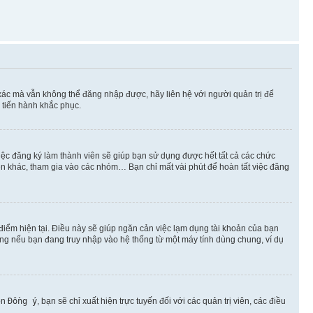
xác mà vẫn không thể đăng nhập được, hãy liên hệ với người quản trị để
 tiến hành khắc phục.
việc đăng ký làm thành viên sẽ giúp bạn sử dụng được hết tất cả các chức
ên khác, tham gia vào các nhóm… Bạn chỉ mất vài phút để hoàn tất việc đăng
iểm hiện tại. Điều này sẽ giúp ngăn cản việc lạm dụng tài khoản của bạn
ụng nếu bạn đang truy nhập vào hệ thống từ một máy tính dùng chung, ví dụ
ọn
Đồng ý
, bạn sẽ chỉ xuất hiện trực tuyến đối với các quản trị viên, các điều