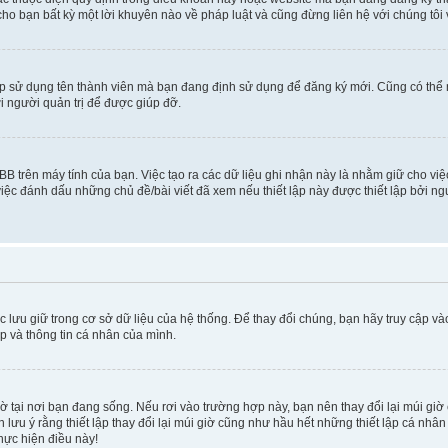
cho bạn bất kỳ một lời khuyên nào về pháp luật và cũng đừng liên hệ với chúng tôi
ép sử dụng tên thành viên mà bạn đang định sử dụng để đăng ký mới. Cũng có thể
i người quản trị để được giúp đỡ.
BB trên máy tính của bạn. Việc tạo ra các dữ liệu ghi nhận này là nhằm giữ cho vi
ệc đánh dấu những chủ đề/bài viết đã xem nếu thiết lập này được thiết lập bởi ngư
c lưu giữ trong cơ sở dữ liệu của hệ thống. Để thay đổi chúng, bạn hãy truy cập v
ập và thông tin cá nhân của mình.
 giờ tại nơi bạn đang sống. Nếu rơi vào trường hợp này, bạn nên thay đổi lại múi g
lưu ý rằng thiết lập thay đổi lại múi giờ cũng như hầu hết những thiết lập cá nhâ
thực hiện điều này!