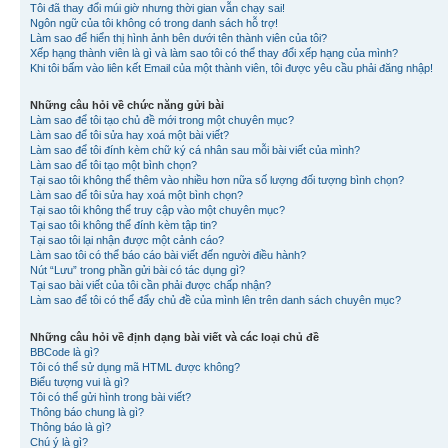
Tôi đã thay đổi múi giờ nhưng thời gian vẫn chạy sai!
Ngôn ngữ của tôi không có trong danh sách hỗ trợ!
Làm sao để hiển thị hình ảnh bên dưới tên thành viên của tôi?
Xếp hạng thành viên là gì và làm sao tôi có thể thay đổi xếp hạng của mình?
Khi tôi bấm vào liên kết Email của một thành viên, tôi được yêu cầu phải đăng nhập!
Những câu hỏi về chức năng gửi bài
Làm sao để tôi tạo chủ đề mới trong một chuyên mục?
Làm sao để tôi sửa hay xoá một bài viết?
Làm sao để tôi đính kèm chữ ký cá nhân sau mỗi bài viết của mình?
Làm sao để tôi tạo một bình chọn?
Tại sao tôi không thể thêm vào nhiều hơn nữa số lượng đối tượng bình chọn?
Làm sao để tôi sửa hay xoá một bình chọn?
Tại sao tôi không thể truy cập vào một chuyên mục?
Tại sao tôi không thể đính kèm tập tin?
Tại sao tôi lại nhận được một cảnh cáo?
Làm sao tôi có thể báo cáo bài viết đến người điều hành?
Nút “Lưu” trong phần gửi bài có tác dụng gì?
Tại sao bài viết của tôi cần phải được chấp nhận?
Làm sao để tôi có thể đẩy chủ đề của mình lên trên danh sách chuyên mục?
Những câu hỏi về định dạng bài viết và các loại chủ đề
BBCode là gì?
Tôi có thể sử dụng mã HTML được không?
Biểu tượng vui là gì?
Tôi có thể gửi hình trong bài viết?
Thông báo chung là gì?
Thông báo là gì?
Chú ý là gì?