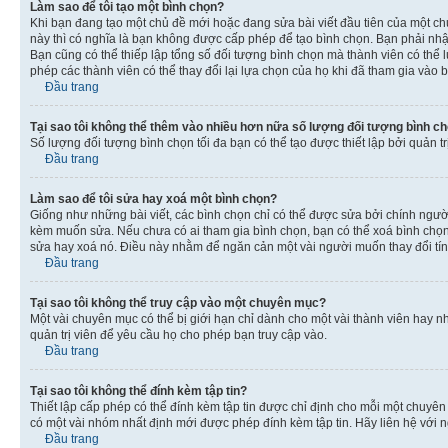
Làm sao để tôi tạo một bình chọn?
Khi bạn đang tạo một chủ đề mới hoặc đang sửa bài viết đầu tiên của một c
này thì có nghĩa là bạn không được cấp phép để tạo bình chọn. Bạn phải nhập
Bạn cũng có thể thiếp lập tổng số đối tượng bình chọn mà thành viên có thể 
phép các thành viên có thể thay đổi lại lựa chọn của họ khi đã tham gia vào b
Đầu trang
Tại sao tôi không thể thêm vào nhiều hơn nữa số lượng đối tượng bình c
Số lượng đối tượng bình chọn tối đa bạn có thể tạo được thiết lập bởi quản t
Đầu trang
Làm sao để tôi sửa hay xoá một bình chọn?
Giống như những bài viết, các bình chọn chỉ có thể được sửa bởi chính người 
kèm muốn sửa. Nếu chưa có ai tham gia bình chọn, bạn có thể xoá bình chọn n
sửa hay xoá nó. Điều này nhằm để ngăn cản một vài người muốn thay đổi tí
Đầu trang
Tại sao tôi không thể truy cập vào một chuyên mục?
Một vài chuyên mục có thể bị giới hạn chỉ dành cho một vài thành viên hay nh
quản trị viên để yêu cầu họ cho phép bạn truy cập vào.
Đầu trang
Tại sao tôi không thể đính kèm tập tin?
Thiết lập cấp phép có thể đính kèm tập tin được chỉ định cho mỗi một chuyê
có một vài nhóm nhất định mới được phép đính kèm tập tin. Hãy liên hệ với n
Đầu trang