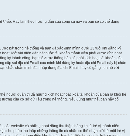
t khẩu
. Hãy làm theo hướng dẫn của công cụ này và bạn sẽ có thể đăng
 được bật trong hệ thống và bạn đã xác định mình dưới 13 tuổi khi đăng ký
hoạt. Một vài diễn đàn bắt buộc tài khoản thành viên phải được kích hoạt
đăng ký thành công, bạn sẽ được thông báo có phải kích hoạt tài khoản của
 cấp sai địa chỉ Email của mình khi đăng ký hoặc địa chỉ Email này bị chặn
 bạn chắc chắn mình đã nhập đúng địa chỉ Email, hãy cố gắng liên hệ với
ó thể người quản trị đã ngưng kích hoạt hoặc xoá tài khoản của bạn ra khỏi hệ
ng lượng của cơ sở dữ liệu trong hệ thống. Nếu đúng như thế, bạn hãy cố
u các website có những hoạt động thu thập thông tin từ trẻ vị thành niên
c cho phép thu thập những thông tin cá nhân có thể nhận biết từ một trẻ vị
h viên có áp dụng điều khoản này, bạn hãy liên hệ với các luật sư tư vấn