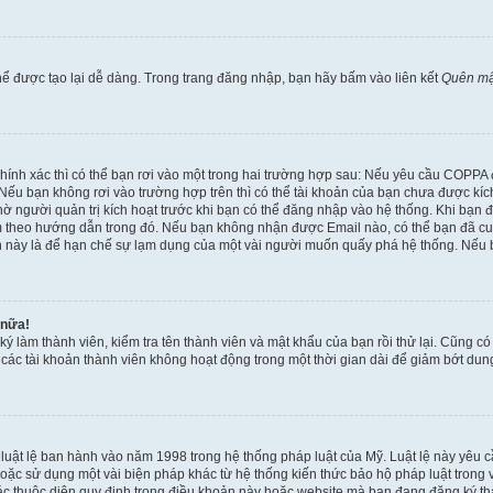
ể được tạo lại dễ dàng. Trong trang đăng nhập, bạn hãy bấm vào liên kết
Quên mậ
 chính xác thì có thể bạn rơi vào một trong hai trường hợp sau: Nếu yêu cầu COPPA
ếu bạn không rơi vào trường hợp trên thì có thể tài khoản của bạn chưa được kích 
ờ người quản trị kích hoạt trước khi bạn có thể đăng nhập vào hệ thống. Khi bạn 
 theo hướng dẫn trong đó. Nếu bạn không nhận được Email nào, có thể bạn đã cung
hoản này là để hạn chế sự lạm dụng của một vài người muốn quấy phá hệ thống. Nếu
 nữa!
ký làm thành viên, kiểm tra tên thành viên và mật khẩu của bạn rồi thử lại. Cũng c
ỳ các tài khoản thành viên không hoạt động trong một thời gian dài để giảm bớt du
 luật lệ ban hành vào năm 1998 trong hệ thống pháp luật của Mỹ. Luật lệ này yêu cầ
c sử dụng một vài biện pháp khác từ hệ thống kiến thức bảo hộ pháp luật trong việ
c thuộc diện quy định trong điều khoản này hoặc website mà bạn đang đăng ký thàn