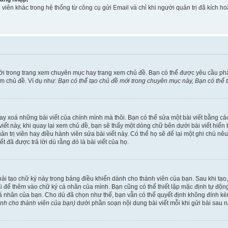
viên khác trong hệ thống từ công cụ gửi Email và chỉ khi người quản trị đã kích
ới trong trang xem chuyên mục hay trang xem chủ đề. Bạn có thể được yêu cầu ph
em chủ đề. Ví dụ như:
Bạn có thể tạo chủ đề mới trong chuyên mục này, Bạn có thể
ay xoá những bài viết của chính mình mà thôi. Bạn có thể sửa một bài viết bằng các
ài viết này, khi quay lại xem chủ đề, bạn sẽ thấy một dòng chữ bên dưới bài viết hi
uản trị viên hay điều hành viên sửa bài viết này. Có thể họ sẽ để lại một ghi chú n
đã được trả lời dù rằng đó là bài viết của họ.
phải tạo chữ ký này trong bảng điều khiển dành cho thành viên của bạn. Sau khi tạ
ài để thêm vào chữ ký cá nhân của mình. Bạn cũng có thể thiết lập mặc định tự độ
cá nhân của bạn. Cho dù đã chọn như thế, bạn vẫn có thể quyết định không đính kèm
ành cho thành viên của bạn)
dưới phần soạn nội dung bài viết mỗi khi gửi bài sau n