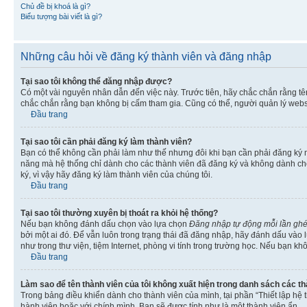
Chủ đề bị khoá là gì?
Biểu tượng bài viết là gì?
Những câu hỏi về đăng ký thành viên và đăng nhập
Tại sao tôi không thể đăng nhập được?
Có một vài nguyên nhân dẫn đến việc này. Trước tiên, hãy chắc chắn rằng t
chắc chắn rằng bạn không bị cấm tham gia. Cũng có thể, người quản lý websi
Đầu trang
Tại sao tôi cần phải đăng ký làm thành viên?
Bạn có thể không cần phải làm như thế nhưng đôi khi bạn cần phải đăng ký mớ
năng mà hệ thống chỉ dành cho các thành viên đã đăng ký và không dành cho 
ký, vì vậy hãy đăng ký làm thành viên của chúng tôi.
Đầu trang
Tại sao tôi thường xuyên bị thoát ra khỏi hệ thống?
Nếu bạn không đánh dấu chọn vào lựa chọn
Đăng nhập tự động mỗi lần gh
bởi một ai đó. Để vẫn luôn trong trạng thái đã đăng nhập, hãy đánh dấu vào
như trong thư viện, tiệm Internet, phòng vi tính trong trường học. Nếu bạn kh
Đầu trang
Làm sao để tên thành viên của tôi không xuất hiện trong danh sách các t
Trong bảng điều khiển dành cho thành viên của mình, tại phần “Thiết lập hệ 
hành viên hoặc với chính mình. Bạn sẽ được tính như là một thành viên ẩn.