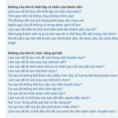
Những câu hỏi về thiết lập cá nhân của thành viên
Làm sao để tôi thay đổi thiết lập cá nhân của mình?
Thời gian trên hệ thống chạy không chính xác!
Tôi đã thay đổi múi giờ nhưng thời gian vẫn chạy sai!
Ngôn ngữ của tôi không có trong danh sách hỗ trợ!
Làm sao để hiển thị hình ảnh bên dưới tên thành viên của tôi?
Xếp hạng thành viên là gì và làm sao tôi có thể thay đổi xếp hạng của mình?
Khi tôi bấm vào liên kết Email của một thành viên, tôi được yêu cầu phải đăn
nhập!
Những câu hỏi về chức năng gửi bài
Làm sao để tôi tạo chủ đề mới trong một chuyên mục?
Làm sao để tôi sửa hay xoá một bài viết?
Làm sao để tôi đính kèm chữ ký cá nhân sau mỗi bài viết của mình?
Làm sao để tôi tạo một bình chọn?
Tại sao tôi không thể thêm vào nhiều hơn nữa số lượng đối tượng bình chọn
Làm sao để tôi sửa hay xoá một bình chọn?
Tại sao tôi không thể truy cập vào một chuyên mục?
Tại sao tôi không thể đính kèm tập tin?
Tại sao tôi lại nhận được một cảnh cáo?
Làm sao tôi có thể báo cáo bài viết đến người điều hành?
Nút “Lưu” trong phần gửi bài có tác dụng gì?
Tại sao bài viết của tôi cần phải được chấp nhận?
Làm sao để tôi có thể đẩy chủ đề của mình lên trên danh sách chuyên mục?