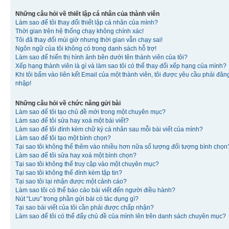
Những câu hỏi về thiết lập cá nhân của thành viên
Làm sao để tôi thay đổi thiết lập cá nhân của mình?
Thời gian trên hệ thống chạy không chính xác!
Tôi đã thay đổi múi giờ nhưng thời gian vẫn chạy sai!
Ngôn ngữ của tôi không có trong danh sách hỗ trợ!
Làm sao để hiển thị hình ảnh bên dưới tên thành viên của tôi?
Xếp hạng thành viên là gì và làm sao tôi có thể thay đổi xếp hạng của mình?
Khi tôi bấm vào liên kết Email của một thành viên, tôi được yêu cầu phải đăn
nhập!
Những câu hỏi về chức năng gửi bài
Làm sao để tôi tạo chủ đề mới trong một chuyên mục?
Làm sao để tôi sửa hay xoá một bài viết?
Làm sao để tôi đính kèm chữ ký cá nhân sau mỗi bài viết của mình?
Làm sao để tôi tạo một bình chọn?
Tại sao tôi không thể thêm vào nhiều hơn nữa số lượng đối tượng bình chọn
Làm sao để tôi sửa hay xoá một bình chọn?
Tại sao tôi không thể truy cập vào một chuyên mục?
Tại sao tôi không thể đính kèm tập tin?
Tại sao tôi lại nhận được một cảnh cáo?
Làm sao tôi có thể báo cáo bài viết đến người điều hành?
Nút “Lưu” trong phần gửi bài có tác dụng gì?
Tại sao bài viết của tôi cần phải được chấp nhận?
Làm sao để tôi có thể đẩy chủ đề của mình lên trên danh sách chuyên mục?