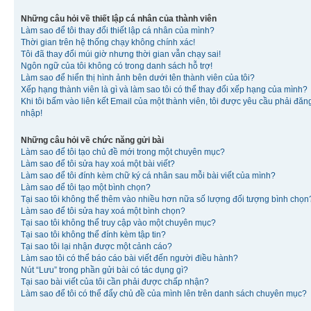
Những câu hỏi về thiết lập cá nhân của thành viên
Làm sao để tôi thay đổi thiết lập cá nhân của mình?
Thời gian trên hệ thống chạy không chính xác!
Tôi đã thay đổi múi giờ nhưng thời gian vẫn chạy sai!
Ngôn ngữ của tôi không có trong danh sách hỗ trợ!
Làm sao để hiển thị hình ảnh bên dưới tên thành viên của tôi?
Xếp hạng thành viên là gì và làm sao tôi có thể thay đổi xếp hạng của mình?
Khi tôi bấm vào liên kết Email của một thành viên, tôi được yêu cầu phải đăn
nhập!
Những câu hỏi về chức năng gửi bài
Làm sao để tôi tạo chủ đề mới trong một chuyên mục?
Làm sao để tôi sửa hay xoá một bài viết?
Làm sao để tôi đính kèm chữ ký cá nhân sau mỗi bài viết của mình?
Làm sao để tôi tạo một bình chọn?
Tại sao tôi không thể thêm vào nhiều hơn nữa số lượng đối tượng bình chọn
Làm sao để tôi sửa hay xoá một bình chọn?
Tại sao tôi không thể truy cập vào một chuyên mục?
Tại sao tôi không thể đính kèm tập tin?
Tại sao tôi lại nhận được một cảnh cáo?
Làm sao tôi có thể báo cáo bài viết đến người điều hành?
Nút “Lưu” trong phần gửi bài có tác dụng gì?
Tại sao bài viết của tôi cần phải được chấp nhận?
Làm sao để tôi có thể đẩy chủ đề của mình lên trên danh sách chuyên mục?