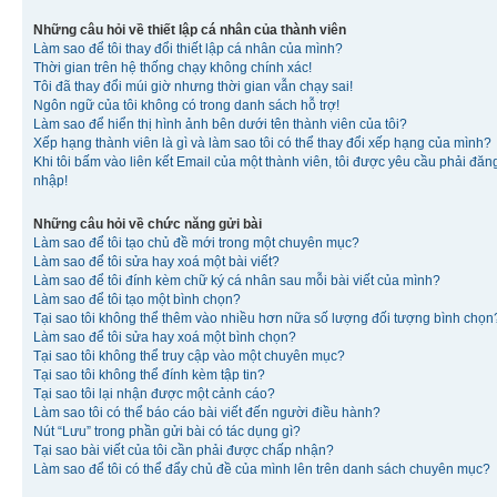
Những câu hỏi về thiết lập cá nhân của thành viên
Làm sao để tôi thay đổi thiết lập cá nhân của mình?
Thời gian trên hệ thống chạy không chính xác!
Tôi đã thay đổi múi giờ nhưng thời gian vẫn chạy sai!
Ngôn ngữ của tôi không có trong danh sách hỗ trợ!
Làm sao để hiển thị hình ảnh bên dưới tên thành viên của tôi?
Xếp hạng thành viên là gì và làm sao tôi có thể thay đổi xếp hạng của mình?
Khi tôi bấm vào liên kết Email của một thành viên, tôi được yêu cầu phải đăn
nhập!
Những câu hỏi về chức năng gửi bài
Làm sao để tôi tạo chủ đề mới trong một chuyên mục?
Làm sao để tôi sửa hay xoá một bài viết?
Làm sao để tôi đính kèm chữ ký cá nhân sau mỗi bài viết của mình?
Làm sao để tôi tạo một bình chọn?
Tại sao tôi không thể thêm vào nhiều hơn nữa số lượng đối tượng bình chọn
Làm sao để tôi sửa hay xoá một bình chọn?
Tại sao tôi không thể truy cập vào một chuyên mục?
Tại sao tôi không thể đính kèm tập tin?
Tại sao tôi lại nhận được một cảnh cáo?
Làm sao tôi có thể báo cáo bài viết đến người điều hành?
Nút “Lưu” trong phần gửi bài có tác dụng gì?
Tại sao bài viết của tôi cần phải được chấp nhận?
Làm sao để tôi có thể đẩy chủ đề của mình lên trên danh sách chuyên mục?