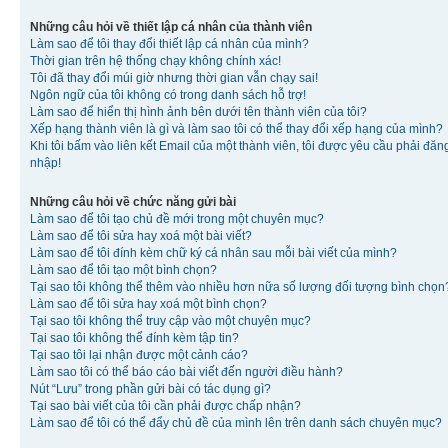
Những câu hỏi về thiết lập cá nhân của thành viên
Làm sao để tôi thay đổi thiết lập cá nhân của mình?
Thời gian trên hệ thống chạy không chính xác!
Tôi đã thay đổi múi giờ nhưng thời gian vẫn chạy sai!
Ngôn ngữ của tôi không có trong danh sách hỗ trợ!
Làm sao để hiển thị hình ảnh bên dưới tên thành viên của tôi?
Xếp hạng thành viên là gì và làm sao tôi có thể thay đổi xếp hạng của mình?
Khi tôi bấm vào liên kết Email của một thành viên, tôi được yêu cầu phải đăn
nhập!
Những câu hỏi về chức năng gửi bài
Làm sao để tôi tạo chủ đề mới trong một chuyên mục?
Làm sao để tôi sửa hay xoá một bài viết?
Làm sao để tôi đính kèm chữ ký cá nhân sau mỗi bài viết của mình?
Làm sao để tôi tạo một bình chọn?
Tại sao tôi không thể thêm vào nhiều hơn nữa số lượng đối tượng bình chọn
Làm sao để tôi sửa hay xoá một bình chọn?
Tại sao tôi không thể truy cập vào một chuyên mục?
Tại sao tôi không thể đính kèm tập tin?
Tại sao tôi lại nhận được một cảnh cáo?
Làm sao tôi có thể báo cáo bài viết đến người điều hành?
Nút “Lưu” trong phần gửi bài có tác dụng gì?
Tại sao bài viết của tôi cần phải được chấp nhận?
Làm sao để tôi có thể đẩy chủ đề của mình lên trên danh sách chuyên mục?