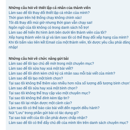
Những câu hỏi về thiết lập cá nhân của thành viên
Làm sao để tôi thay đổi thiết lập cá nhân của mình?
Thời gian trên hệ thống chạy không chính xác!
Tôi đã thay đổi múi giờ nhưng thời gian vẫn chạy sai!
Ngôn ngữ của tôi không có trong danh sách hỗ trợ!
Làm sao để hiển thị hình ảnh bên dưới tên thành viên của tôi?
Xếp hạng thành viên là gì và làm sao tôi có thể thay đổi xếp hạng của mình?
Khi tôi bấm vào liên kết Email của một thành viên, tôi được yêu cầu phải đăn
nhập!
Những câu hỏi về chức năng gửi bài
Làm sao để tôi tạo chủ đề mới trong một chuyên mục?
Làm sao để tôi sửa hay xoá một bài viết?
Làm sao để tôi đính kèm chữ ký cá nhân sau mỗi bài viết của mình?
Làm sao để tôi tạo một bình chọn?
Tại sao tôi không thể thêm vào nhiều hơn nữa số lượng đối tượng bình chọn
Làm sao để tôi sửa hay xoá một bình chọn?
Tại sao tôi không thể truy cập vào một chuyên mục?
Tại sao tôi không thể đính kèm tập tin?
Tại sao tôi lại nhận được một cảnh cáo?
Làm sao tôi có thể báo cáo bài viết đến người điều hành?
Nút “Lưu” trong phần gửi bài có tác dụng gì?
Tại sao bài viết của tôi cần phải được chấp nhận?
Làm sao để tôi có thể đẩy chủ đề của mình lên trên danh sách chuyên mục?