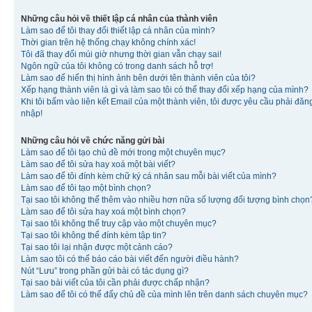
Những câu hỏi về thiết lập cá nhân của thành viên
Làm sao để tôi thay đổi thiết lập cá nhân của mình?
Thời gian trên hệ thống chạy không chính xác!
Tôi đã thay đổi múi giờ nhưng thời gian vẫn chạy sai!
Ngôn ngữ của tôi không có trong danh sách hỗ trợ!
Làm sao để hiển thị hình ảnh bên dưới tên thành viên của tôi?
Xếp hạng thành viên là gì và làm sao tôi có thể thay đổi xếp hạng của mình?
Khi tôi bấm vào liên kết Email của một thành viên, tôi được yêu cầu phải đăn
nhập!
Những câu hỏi về chức năng gửi bài
Làm sao để tôi tạo chủ đề mới trong một chuyên mục?
Làm sao để tôi sửa hay xoá một bài viết?
Làm sao để tôi đính kèm chữ ký cá nhân sau mỗi bài viết của mình?
Làm sao để tôi tạo một bình chọn?
Tại sao tôi không thể thêm vào nhiều hơn nữa số lượng đối tượng bình chọn
Làm sao để tôi sửa hay xoá một bình chọn?
Tại sao tôi không thể truy cập vào một chuyên mục?
Tại sao tôi không thể đính kèm tập tin?
Tại sao tôi lại nhận được một cảnh cáo?
Làm sao tôi có thể báo cáo bài viết đến người điều hành?
Nút “Lưu” trong phần gửi bài có tác dụng gì?
Tại sao bài viết của tôi cần phải được chấp nhận?
Làm sao để tôi có thể đẩy chủ đề của mình lên trên danh sách chuyên mục?