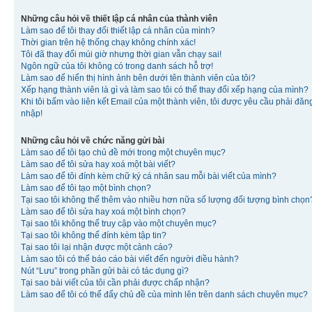
Những câu hỏi về thiết lập cá nhân của thành viên
Làm sao để tôi thay đổi thiết lập cá nhân của mình?
Thời gian trên hệ thống chạy không chính xác!
Tôi đã thay đổi múi giờ nhưng thời gian vẫn chạy sai!
Ngôn ngữ của tôi không có trong danh sách hỗ trợ!
Làm sao để hiển thị hình ảnh bên dưới tên thành viên của tôi?
Xếp hạng thành viên là gì và làm sao tôi có thể thay đổi xếp hạng của mình?
Khi tôi bấm vào liên kết Email của một thành viên, tôi được yêu cầu phải đăn
nhập!
Những câu hỏi về chức năng gửi bài
Làm sao để tôi tạo chủ đề mới trong một chuyên mục?
Làm sao để tôi sửa hay xoá một bài viết?
Làm sao để tôi đính kèm chữ ký cá nhân sau mỗi bài viết của mình?
Làm sao để tôi tạo một bình chọn?
Tại sao tôi không thể thêm vào nhiều hơn nữa số lượng đối tượng bình chọn
Làm sao để tôi sửa hay xoá một bình chọn?
Tại sao tôi không thể truy cập vào một chuyên mục?
Tại sao tôi không thể đính kèm tập tin?
Tại sao tôi lại nhận được một cảnh cáo?
Làm sao tôi có thể báo cáo bài viết đến người điều hành?
Nút “Lưu” trong phần gửi bài có tác dụng gì?
Tại sao bài viết của tôi cần phải được chấp nhận?
Làm sao để tôi có thể đẩy chủ đề của mình lên trên danh sách chuyên mục?