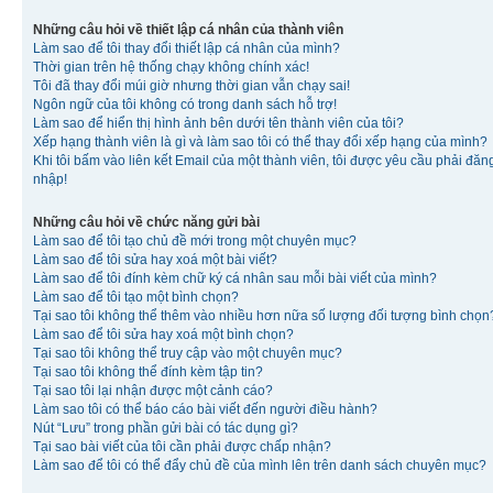
Những câu hỏi về thiết lập cá nhân của thành viên
Làm sao để tôi thay đổi thiết lập cá nhân của mình?
Thời gian trên hệ thống chạy không chính xác!
Tôi đã thay đổi múi giờ nhưng thời gian vẫn chạy sai!
Ngôn ngữ của tôi không có trong danh sách hỗ trợ!
Làm sao để hiển thị hình ảnh bên dưới tên thành viên của tôi?
Xếp hạng thành viên là gì và làm sao tôi có thể thay đổi xếp hạng của mình?
Khi tôi bấm vào liên kết Email của một thành viên, tôi được yêu cầu phải đăn
nhập!
Những câu hỏi về chức năng gửi bài
Làm sao để tôi tạo chủ đề mới trong một chuyên mục?
Làm sao để tôi sửa hay xoá một bài viết?
Làm sao để tôi đính kèm chữ ký cá nhân sau mỗi bài viết của mình?
Làm sao để tôi tạo một bình chọn?
Tại sao tôi không thể thêm vào nhiều hơn nữa số lượng đối tượng bình chọn
Làm sao để tôi sửa hay xoá một bình chọn?
Tại sao tôi không thể truy cập vào một chuyên mục?
Tại sao tôi không thể đính kèm tập tin?
Tại sao tôi lại nhận được một cảnh cáo?
Làm sao tôi có thể báo cáo bài viết đến người điều hành?
Nút “Lưu” trong phần gửi bài có tác dụng gì?
Tại sao bài viết của tôi cần phải được chấp nhận?
Làm sao để tôi có thể đẩy chủ đề của mình lên trên danh sách chuyên mục?