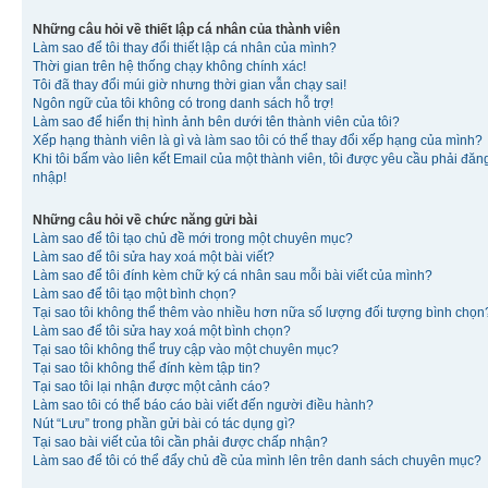
Những câu hỏi về thiết lập cá nhân của thành viên
Làm sao để tôi thay đổi thiết lập cá nhân của mình?
Thời gian trên hệ thống chạy không chính xác!
Tôi đã thay đổi múi giờ nhưng thời gian vẫn chạy sai!
Ngôn ngữ của tôi không có trong danh sách hỗ trợ!
Làm sao để hiển thị hình ảnh bên dưới tên thành viên của tôi?
Xếp hạng thành viên là gì và làm sao tôi có thể thay đổi xếp hạng của mình?
Khi tôi bấm vào liên kết Email của một thành viên, tôi được yêu cầu phải đăn
nhập!
Những câu hỏi về chức năng gửi bài
Làm sao để tôi tạo chủ đề mới trong một chuyên mục?
Làm sao để tôi sửa hay xoá một bài viết?
Làm sao để tôi đính kèm chữ ký cá nhân sau mỗi bài viết của mình?
Làm sao để tôi tạo một bình chọn?
Tại sao tôi không thể thêm vào nhiều hơn nữa số lượng đối tượng bình chọn
Làm sao để tôi sửa hay xoá một bình chọn?
Tại sao tôi không thể truy cập vào một chuyên mục?
Tại sao tôi không thể đính kèm tập tin?
Tại sao tôi lại nhận được một cảnh cáo?
Làm sao tôi có thể báo cáo bài viết đến người điều hành?
Nút “Lưu” trong phần gửi bài có tác dụng gì?
Tại sao bài viết của tôi cần phải được chấp nhận?
Làm sao để tôi có thể đẩy chủ đề của mình lên trên danh sách chuyên mục?