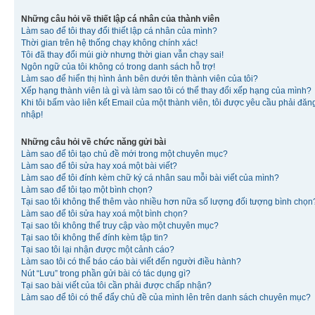
Những câu hỏi về thiết lập cá nhân của thành viên
Làm sao để tôi thay đổi thiết lập cá nhân của mình?
Thời gian trên hệ thống chạy không chính xác!
Tôi đã thay đổi múi giờ nhưng thời gian vẫn chạy sai!
Ngôn ngữ của tôi không có trong danh sách hỗ trợ!
Làm sao để hiển thị hình ảnh bên dưới tên thành viên của tôi?
Xếp hạng thành viên là gì và làm sao tôi có thể thay đổi xếp hạng của mình?
Khi tôi bấm vào liên kết Email của một thành viên, tôi được yêu cầu phải đăn
nhập!
Những câu hỏi về chức năng gửi bài
Làm sao để tôi tạo chủ đề mới trong một chuyên mục?
Làm sao để tôi sửa hay xoá một bài viết?
Làm sao để tôi đính kèm chữ ký cá nhân sau mỗi bài viết của mình?
Làm sao để tôi tạo một bình chọn?
Tại sao tôi không thể thêm vào nhiều hơn nữa số lượng đối tượng bình chọn
Làm sao để tôi sửa hay xoá một bình chọn?
Tại sao tôi không thể truy cập vào một chuyên mục?
Tại sao tôi không thể đính kèm tập tin?
Tại sao tôi lại nhận được một cảnh cáo?
Làm sao tôi có thể báo cáo bài viết đến người điều hành?
Nút “Lưu” trong phần gửi bài có tác dụng gì?
Tại sao bài viết của tôi cần phải được chấp nhận?
Làm sao để tôi có thể đẩy chủ đề của mình lên trên danh sách chuyên mục?