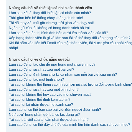
Những câu hỏi về thiết lập cá nhân của thành viên
Làm sao để tôi thay đổi thiết lập cá nhân của mình?
Thời gian trên hệ thống chạy không chính xác!
Tôi đã thay đổi múi giờ nhưng thời gian vẫn chạy sai!
Ngôn ngữ của tôi không có trong danh sách hỗ trợ!
Làm sao để hiển thị hình ảnh bên dưới tên thành viên của tôi?
Xếp hạng thành viên là gì và làm sao tôi có thể thay đổi xếp hạng của mình?
Khi tôi bấm vào liên kết Email của một thành viên, tôi được yêu cầu phải đăn
nhập!
Những câu hỏi về chức năng gửi bài
Làm sao để tôi tạo chủ đề mới trong một chuyên mục?
Làm sao để tôi sửa hay xoá một bài viết?
Làm sao để tôi đính kèm chữ ký cá nhân sau mỗi bài viết của mình?
Làm sao để tôi tạo một bình chọn?
Tại sao tôi không thể thêm vào nhiều hơn nữa số lượng đối tượng bình chọn
Làm sao để tôi sửa hay xoá một bình chọn?
Tại sao tôi không thể truy cập vào một chuyên mục?
Tại sao tôi không thể đính kèm tập tin?
Tại sao tôi lại nhận được một cảnh cáo?
Làm sao tôi có thể báo cáo bài viết đến người điều hành?
Nút “Lưu” trong phần gửi bài có tác dụng gì?
Tại sao bài viết của tôi cần phải được chấp nhận?
Làm sao để tôi có thể đẩy chủ đề của mình lên trên danh sách chuyên mục?