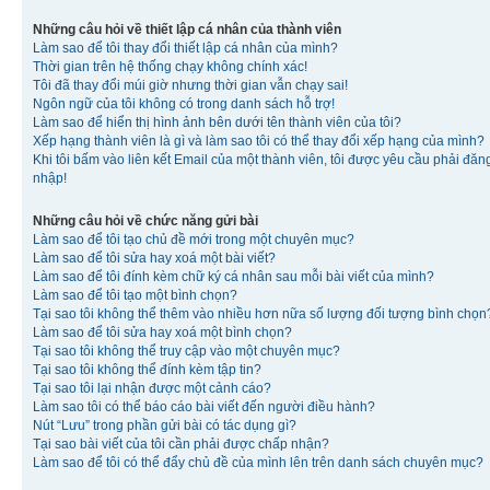
Những câu hỏi về thiết lập cá nhân của thành viên
Làm sao để tôi thay đổi thiết lập cá nhân của mình?
Thời gian trên hệ thống chạy không chính xác!
Tôi đã thay đổi múi giờ nhưng thời gian vẫn chạy sai!
Ngôn ngữ của tôi không có trong danh sách hỗ trợ!
Làm sao để hiển thị hình ảnh bên dưới tên thành viên của tôi?
Xếp hạng thành viên là gì và làm sao tôi có thể thay đổi xếp hạng của mình?
Khi tôi bấm vào liên kết Email của một thành viên, tôi được yêu cầu phải đăn
nhập!
Những câu hỏi về chức năng gửi bài
Làm sao để tôi tạo chủ đề mới trong một chuyên mục?
Làm sao để tôi sửa hay xoá một bài viết?
Làm sao để tôi đính kèm chữ ký cá nhân sau mỗi bài viết của mình?
Làm sao để tôi tạo một bình chọn?
Tại sao tôi không thể thêm vào nhiều hơn nữa số lượng đối tượng bình chọn
Làm sao để tôi sửa hay xoá một bình chọn?
Tại sao tôi không thể truy cập vào một chuyên mục?
Tại sao tôi không thể đính kèm tập tin?
Tại sao tôi lại nhận được một cảnh cáo?
Làm sao tôi có thể báo cáo bài viết đến người điều hành?
Nút “Lưu” trong phần gửi bài có tác dụng gì?
Tại sao bài viết của tôi cần phải được chấp nhận?
Làm sao để tôi có thể đẩy chủ đề của mình lên trên danh sách chuyên mục?